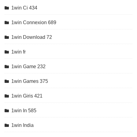
1win Ci 434
1win Connexion 689
1win Download 72
1win fr
1win Game 232
1win Games 375
1win Giris 421
1win In 585
1win India