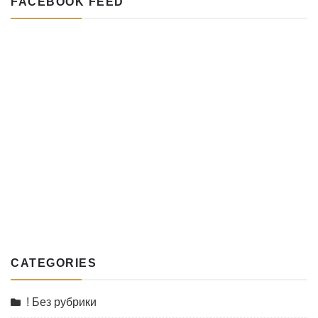
FACEBOOK FEED
CATEGORIES
! Без рубрики