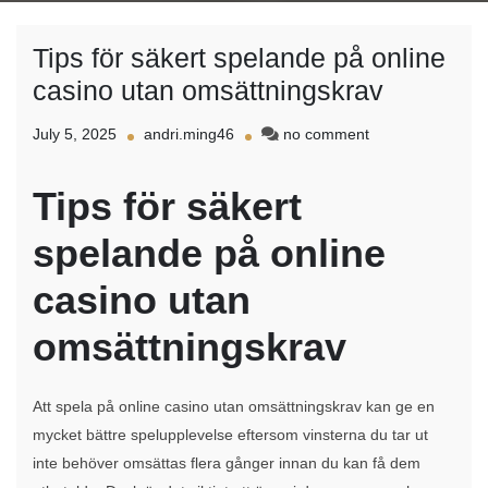
Tips för säkert spelande på online
casino utan omsättningskrav
on
July 5, 2025
andri.ming46
no comment
Tips
för
Tips för säkert
säkert
spelande
spelande på online
på
online
casino
casino utan
utan
omsättningskrav
omsättningskrav
Att spela på online casino utan omsättningskrav kan ge en
mycket bättre spelupplevelse eftersom vinsterna du tar ut
inte behöver omsättas flera gånger innan du kan få dem