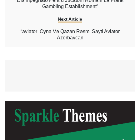
Disimpegnato Pentru Jucătorii Români La Frank
Gambling Establishment”
Next Article
“aviator ️ Oyna Və Qazan Rəsmi Sayti Aviator
Azerbaycan