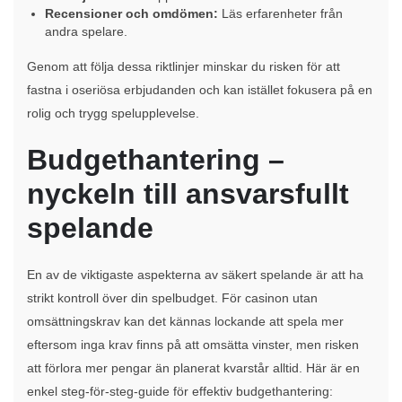
Recensioner och omdömen:
Läs erfarenheter från
andra spelare.
Genom att följa dessa riktlinjer minskar du risken för att
fastna i oseriösa erbjudanden och kan istället fokusera på en
rolig och trygg spelupplevelse.
Budgethantering –
nyckeln till ansvarsfullt
spelande
En av de viktigaste aspekterna av säkert spelande är att ha
strikt kontroll över din spelbudget. För casinon utan
omsättningskrav kan det kännas lockande att spela mer
eftersom inga krav finns på att omsätta vinster, men risken
att förlora mer pengar än planerat kvarstår alltid. Här är en
enkel steg-för-steg-guide för effektiv budgethantering: