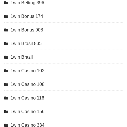
1win Betting 396
1win Bonus 174
1win Bonus 908
1win Brasil 835
1win Brazil
1win Casino 102
1win Casino 108
1win Casino 116
1win Casino 156
1win Casino 334