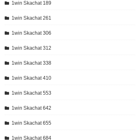
1win Skachat 189
1win Skachat 261
1win Skachat 306
1win Skachat 312
1win Skachat 338
1win Skachat 410
1win Skachat 553
1win Skachat 642
1win Skachat 655
1win Skachat 684