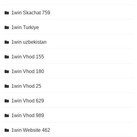
1win Skachat 759
1win Turkiye
1win uzbekistan
1win Vhod 155
1win Vhod 180
1win Vhod 25
1win Vhod 629
1win Vhod 989
1win Website 462