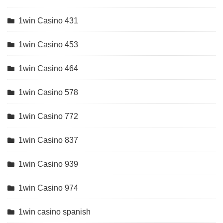
1win Casino 431
1win Casino 453
1win Casino 464
1win Casino 578
1win Casino 772
1win Casino 837
1win Casino 939
1win Casino 974
1win casino spanish