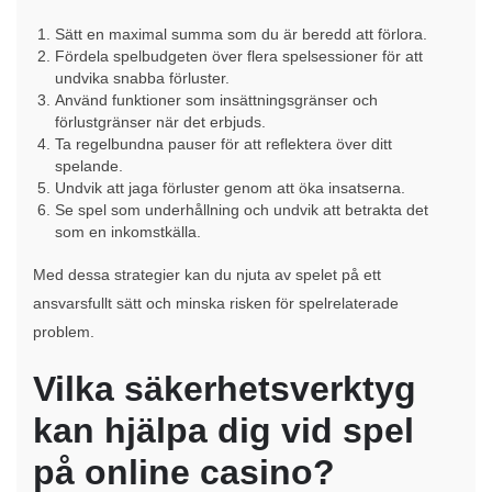
Sätt en maximal summa som du är beredd att förlora.
Fördela spelbudgeten över flera spelsessioner för att
undvika snabba förluster.
Använd funktioner som insättningsgränser och
förlustgränser när det erbjuds.
Ta regelbundna pauser för att reflektera över ditt
spelande.
Undvik att jaga förluster genom att öka insatserna.
Se spel som underhållning och undvik att betrakta det
som en inkomstkälla.
Med dessa strategier kan du njuta av spelet på ett
ansvarsfullt sätt och minska risken för spelrelaterade
problem.
Vilka säkerhetsverktyg
kan hjälpa dig vid spel
på online casino?