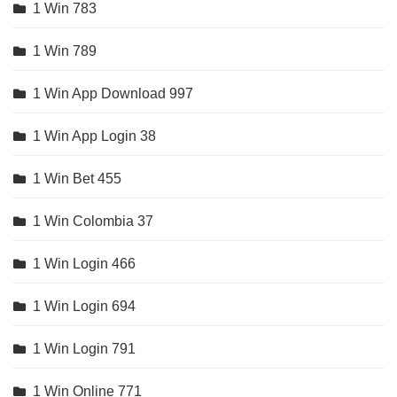
1 Win 783
1 Win 789
1 Win App Download 997
1 Win App Login 38
1 Win Bet 455
1 Win Colombia 37
1 Win Login 466
1 Win Login 694
1 Win Login 791
1 Win Online 771