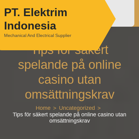
Skip
PT. Elektrim
to
content
Indonesia
Mechanical And Electrical Supplier
Tips för säkert
spelande på online
casino utan
omsättningskrav
Home
Uncategorized
Tips för säkert spelande på online casino utan
omsättningskrav