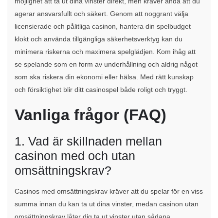
möjlighet att ta ut dina vinster direkt, men kräver ändå att du
agerar ansvarsfullt och säkert. Genom att noggrant välja
licensierade och pålitliga casinon, hantera din spelbudget
klokt och använda tillgängliga säkerhetsverktyg kan du
minimera riskerna och maximera spelglädjen. Kom ihåg att
se spelande som en form av underhållning och aldrig något
som ska riskera din ekonomi eller hälsa. Med rätt kunskap
och försiktighet blir ditt casinospel både roligt och tryggt.
Vanliga frågor (FAQ)
1. Vad är skillnaden mellan
casinon med och utan
omsättningskrav?
Casinos med omsättningskrav kräver att du spelar för en viss
summa innan du kan ta ut dina vinster, medan casinon utan
omsättningskrav låter dig ta ut vinster utan sådana