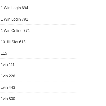
1 Win Login 694
1 Win Login 791
1 Win Online 771
10 Jili Slot 613
115
1vin 111
1vin 226
1vin 443
1vin 800