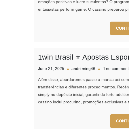
emoções positivas e lucro suculentos? O program
entusiastas perform game. O cassino preparou pr
CONTI
1win Brasil ⭐️ Apostas Espo
June 21, 2025
andri.ming46
no comment
Além disso, abordaremos passo a marcia asi como 
transferências e diferentes procedimentos. Rec
simply no depósito inicial, garantindo forte addit
cassino inclui procuring, promoções exclusivas e
CONTI