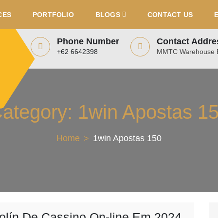
CES
PORTFOLIO
BLOGS
CONTACT US
Phone Number
Contact Addre
+62 6642398
MMTC Warehouse B
ategory:
1win Apostas 1
Home
1win Apostas 150
polín De Cassino On-line Em 2024