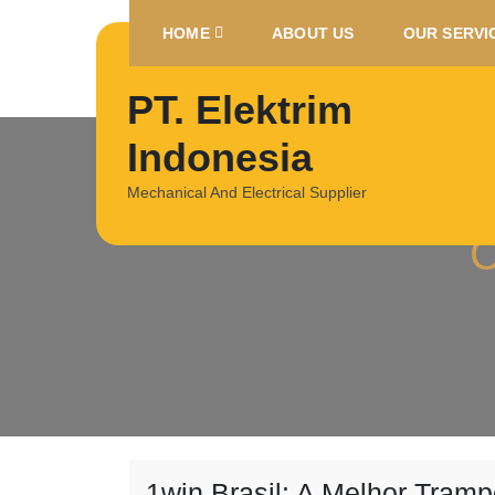
Skip
to
HOME
ABOUT US
OUR SERVI
content
PT. Elektrim
Indonesia
Mechanical And Electrical Supplier
C
1win Brasil: A Melhor Tram