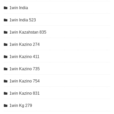
1win India
1win India 523
1win Kazahstan 835
1win Kazino 274
1win Kazino 411
1win Kazino 735
1win Kazino 754
1win Kazino 831
1win Kg 279