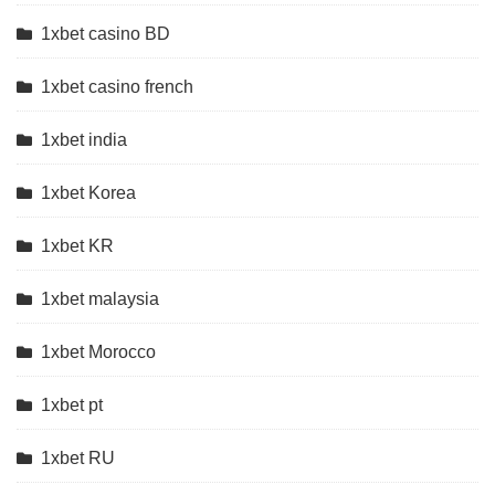
1xbet casino BD
1xbet casino french
1xbet india
1xbet Korea
1xbet KR
1xbet malaysia
1xbet Morocco
1xbet pt
1xbet RU