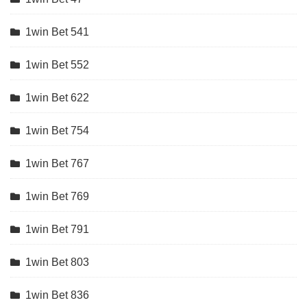
1win Bet 541
1win Bet 552
1win Bet 622
1win Bet 754
1win Bet 767
1win Bet 769
1win Bet 791
1win Bet 803
1win Bet 836