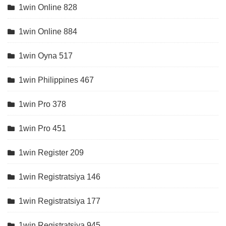
1win Online 828
1win Online 884
1win Oyna 517
1win Philippines 467
1win Pro 378
1win Pro 451
1win Register 209
1win Registratsiya 146
1win Registratsiya 177
1win Registratsiya 945