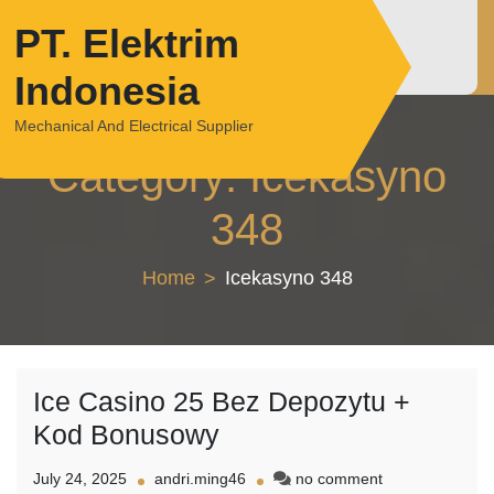
Skip
PT. Elektrim
to
content
Indonesia
Mechanical And Electrical Supplier
Category:
Icekasyno
348
Home
Icekasyno 348
Ice Casino 25 Bez Depozytu +
Kod Bonusowy
on
July 24, 2025
andri.ming46
no comment