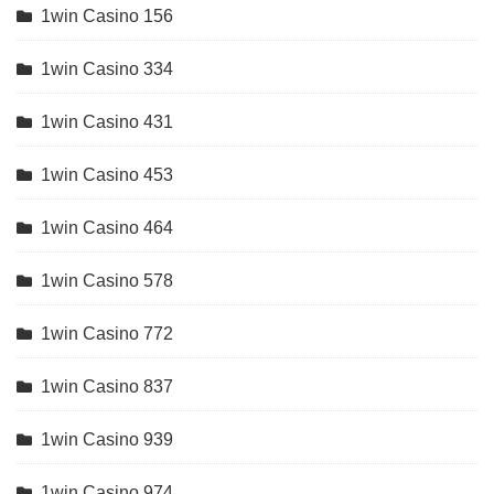
1win Casino 156
1win Casino 334
1win Casino 431
1win Casino 453
1win Casino 464
1win Casino 578
1win Casino 772
1win Casino 837
1win Casino 939
1win Casino 974