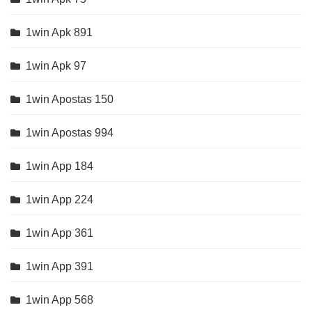
1win Apk 891
1win Apk 97
1win Apostas 150
1win Apostas 994
1win App 184
1win App 224
1win App 361
1win App 391
1win App 568