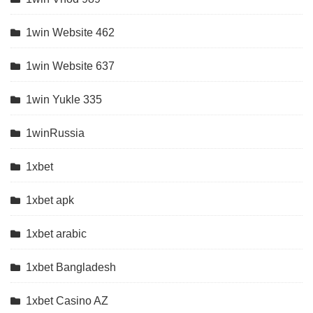
1win Website 462
1win Website 637
1win Yukle 335
1winRussia
1xbet
1xbet apk
1xbet arabic
1xbet Bangladesh
1xbet Casino AZ