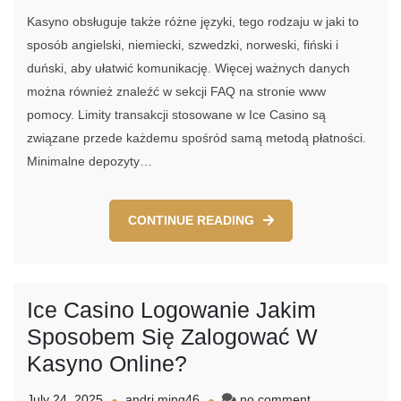
Ice
Kasyno obsługuje także różne języki, tego rodzaju w jaki to
Casino
25
sposób angielski, niemiecki, szwedzki, norweski, fiński i
Bez
duński, aby ułatwić komunikację. Więcej ważnych danych
Depozytu
można również znaleźć w sekcji FAQ na stronie www
+
Kod
pomocy. Limity transakcji stosowane w Ice Casino są
Bonusowy
związane przede każdemu spośród samą metodą płatności.
Minimalne depozyty…
CONTINUE READING
Ice Casino Logowanie Jakim
Sposobem Się Zalogować W
Kasyno Online?
on
July 24, 2025
andri.ming46
no comment