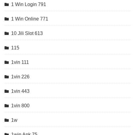
1 Win Login 791
1 Win Online 771
10 Jili Slot 613
115
1vin 111
1vin 226
1vin 443
1vin 800
1w
1win Apk 75