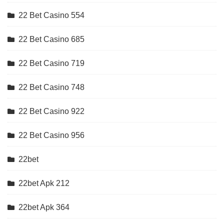
22 Bet Casino 554
22 Bet Casino 685
22 Bet Casino 719
22 Bet Casino 748
22 Bet Casino 922
22 Bet Casino 956
22bet
22bet Apk 212
22bet Apk 364