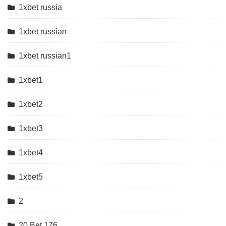
1xbet russia
1xbet russian
1xbet russian1
1xbet1
1xbet2
1xbet3
1xbet4
1xbet5
2
20 Bet 176