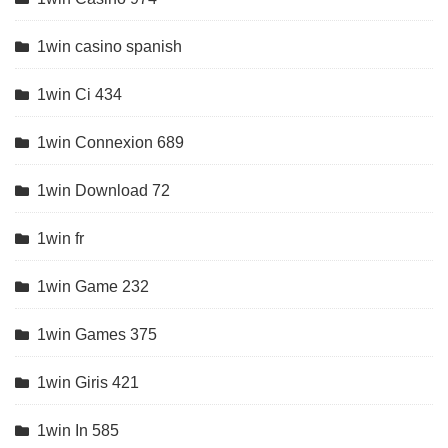
1win casino spanish
1win Ci 434
1win Connexion 689
1win Download 72
1win fr
1win Game 232
1win Games 375
1win Giris 421
1win In 585