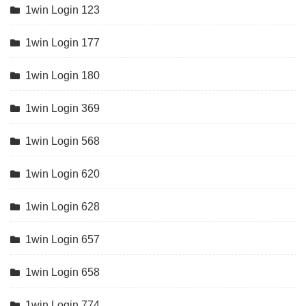
1win Login 123
1win Login 177
1win Login 180
1win Login 369
1win Login 568
1win Login 620
1win Login 628
1win Login 657
1win Login 658
1win Login 774