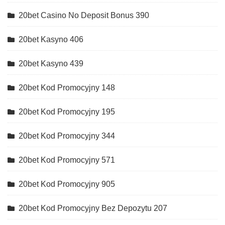
20bet Casino No Deposit Bonus 390
20bet Kasyno 406
20bet Kasyno 439
20bet Kod Promocyjny 148
20bet Kod Promocyjny 195
20bet Kod Promocyjny 344
20bet Kod Promocyjny 571
20bet Kod Promocyjny 905
20bet Kod Promocyjny Bez Depozytu 207