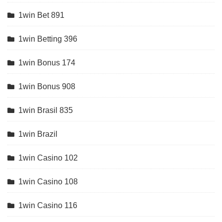
1win Bet 891
1win Betting 396
1win Bonus 174
1win Bonus 908
1win Brasil 835
1win Brazil
1win Casino 102
1win Casino 108
1win Casino 116