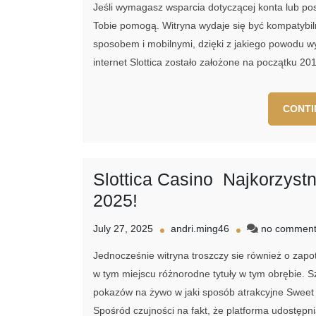
Jeśli wymagasz wsparcia dotyczącej konta lub pos
Tobie pomogą. Witryna wydaje się być kompatybil
sposobem i mobilnymi, dzięki z jakiego powodu w
internet Slottica zostało założone na początku 20
CONTI
Slottica Casino ️ Najkorzys
2025!
July 27, 2025
andri.ming46
no commen
Jednocześnie witryna troszczy sie również o zap
w tym miejscu różnorodne tytuły w tym obrębie. 
pokazów na żywo w jaki sposób atrakcyjne Sweet
Spośród czujności na fakt, że platforma udostęp