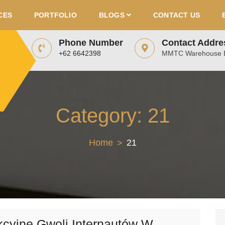
CES
PORTFOLIO
BLOGS
CONTACT US
Phone Number
Contact Addre
+62 6642398
MMTC Warehouse B
Category:
21
Home
21
akcyjne Gwoli Internautów W