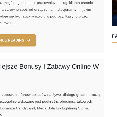
zczególnego kłopotu, pracownicy obsługi klienta chętnie
Nadprogram
Bez
na zarówno spośród urządzeniami stacjonarnymi, jakim
Depozytu
ydaje się być łatwa w użyciu w podróży. Kasyno przez
2025:
19 roku i…
Bonusy
Za
Rejestrację,
F
Kody
NUE READING
Promocyjne
I
Darmowe
Spiny
tniejsze Bonusy I Zabawy Online W
on
t
Slottica
otrzebowanie fanów pokazów na żywo, dlatego gracze uraczą
Casino
Szczególnie wskazane jest podkreślić obecność takowych
Najkorzystniejsze
 Bonanza CandyLand, Mega Bola lub Lightning Storm.
Bonusy
nia…
I