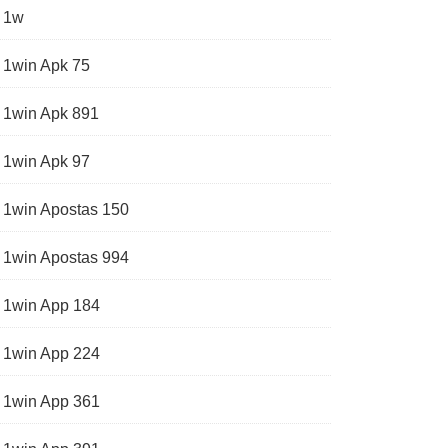
1w
1win Apk 75
1win Apk 891
1win Apk 97
1win Apostas 150
1win Apostas 994
1win App 184
1win App 224
1win App 361