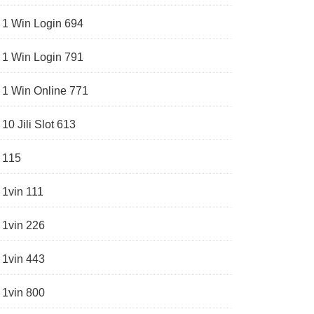
1 Win Login 694
1 Win Login 791
1 Win Online 771
10 Jili Slot 613
115
1vin 111
1vin 226
1vin 443
1vin 800