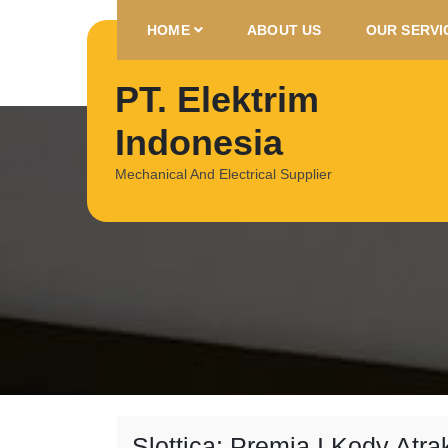
Skip
to
HOME
ABOUT US
OUR SERVI
content
PT. Elektrim
Indonesia
Mechanical And Electrical Supplier
Slottica: Premia I Kody Atr