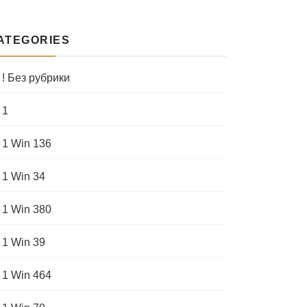
ATEGORIES
! Без рубрики
1
1 Win 136
1 Win 34
1 Win 380
1 Win 39
1 Win 464