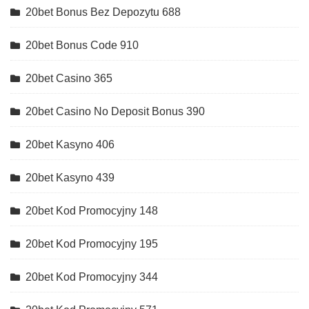
20bet Bonus Bez Depozytu 688
20bet Bonus Code 910
20bet Casino 365
20bet Casino No Deposit Bonus 390
20bet Kasyno 406
20bet Kasyno 439
20bet Kod Promocyjny 148
20bet Kod Promocyjny 195
20bet Kod Promocyjny 344