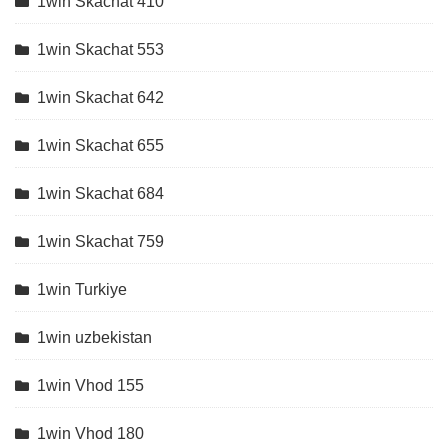
1win Skachat 410
1win Skachat 553
1win Skachat 642
1win Skachat 655
1win Skachat 684
1win Skachat 759
1win Turkiye
1win uzbekistan
1win Vhod 155
1win Vhod 180