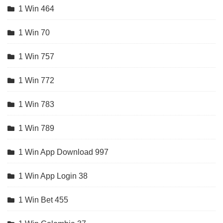
1 Win 464
1 Win 70
1 Win 757
1 Win 772
1 Win 783
1 Win 789
1 Win App Download 997
1 Win App Login 38
1 Win Bet 455