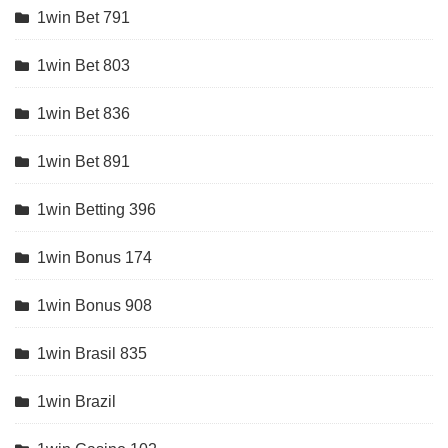
1win Bet 791
1win Bet 803
1win Bet 836
1win Bet 891
1win Betting 396
1win Bonus 174
1win Bonus 908
1win Brasil 835
1win Brazil