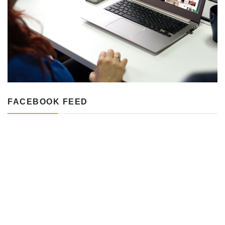
FACEBOOK FEED