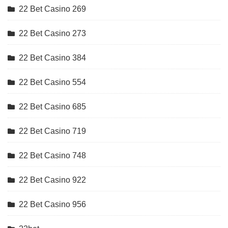
22 Bet Casino 269
22 Bet Casino 273
22 Bet Casino 384
22 Bet Casino 554
22 Bet Casino 685
22 Bet Casino 719
22 Bet Casino 748
22 Bet Casino 922
22 Bet Casino 956