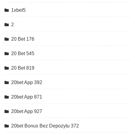
1xbet5
2
20 Bet 176
20 Bet 545
20 Bet 819
20bet App 392
20bet App 871
20bet App 927
20bet Bonus Bez Depozytu 372