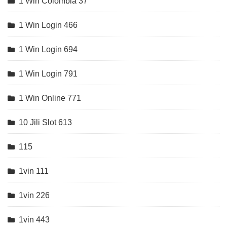
1 Win Colombia 37
1 Win Login 466
1 Win Login 694
1 Win Login 791
1 Win Online 771
10 Jili Slot 613
115
1vin 111
1vin 226
1vin 443