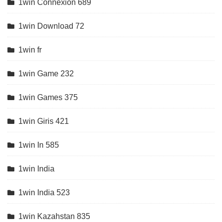
1win Connexion 689
1win Download 72
1win fr
1win Game 232
1win Games 375
1win Giris 421
1win In 585
1win India
1win India 523
1win Kazahstan 835