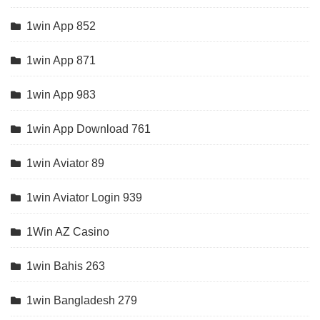
1win App 852
1win App 871
1win App 983
1win App Download 761
1win Aviator 89
1win Aviator Login 939
1Win AZ Casino
1win Bahis 263
1win Bangladesh 279