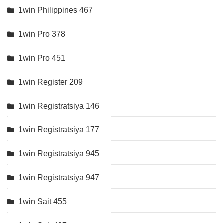
1win Philippines 467
1win Pro 378
1win Pro 451
1win Register 209
1win Registratsiya 146
1win Registratsiya 177
1win Registratsiya 945
1win Registratsiya 947
1win Sait 455