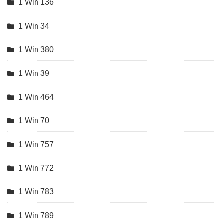
1 Win 136
1 Win 34
1 Win 380
1 Win 39
1 Win 464
1 Win 70
1 Win 757
1 Win 772
1 Win 783
1 Win 789