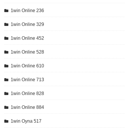
1win Online 236
1win Online 329
1win Online 452
1win Online 528
1win Online 610
1win Online 713
1win Online 828
1win Online 884
1win Oyna 517