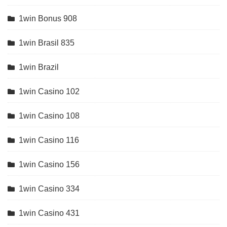
1win Bonus 908
1win Brasil 835
1win Brazil
1win Casino 102
1win Casino 108
1win Casino 116
1win Casino 156
1win Casino 334
1win Casino 431