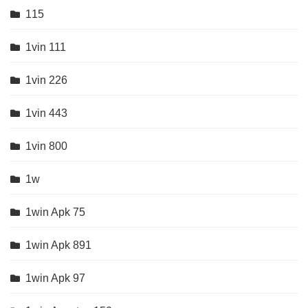
115
1vin 111
1vin 226
1vin 443
1vin 800
1w
1win Apk 75
1win Apk 891
1win Apk 97