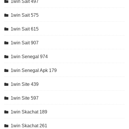
1win Sait 497
1win Sait 575
1win Sait 615
1win Sait 907
1win Senegal 974
1win Senegal Apk 179
1win Site 439
1win Site 597
1win Skachat 189
1win Skachat 261