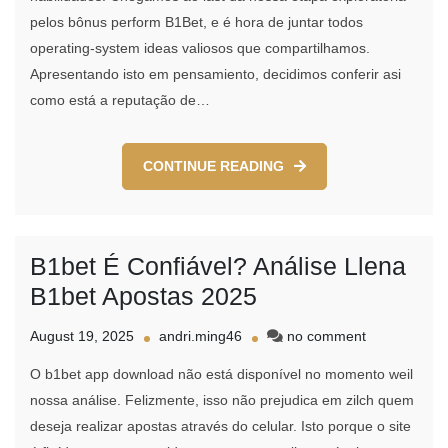
Meio
pelos bônus perform B1Bet, e é hora de juntar todos
De
Zero
operating-system ideas valiosos que compartilhamos.
Web
Apresentando isto em pensamiento, decidimos conferir asi
Site
como está a reputação de…
Formal
Worldwide
Media
Solutions
CONTINUE READING
B1bet É Confiável? Análise Llena
B1bet Apostas 2025
on
August 19, 2025
andri.ming46
no comment
B1bet
O b1bet app download não está disponível no momento weil
É
Confiável?
nossa análise. Felizmente, isso não prejudica em zilch quem
Análise
deseja realizar apostas através do celular. Isto porque o site
Llena