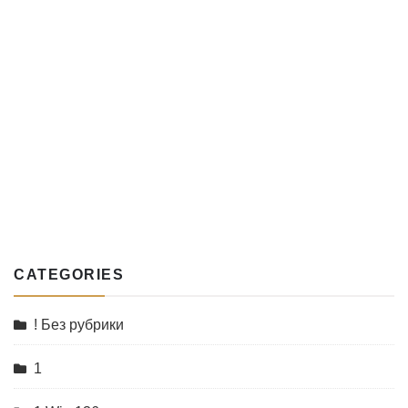
CATEGORIES
! Без рубрики
1