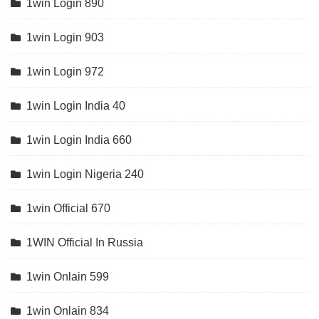
1win Login 890
1win Login 903
1win Login 972
1win Login India 40
1win Login India 660
1win Login Nigeria 240
1win Official 670
1WIN Official In Russia
1win Onlain 599
1win Onlain 834