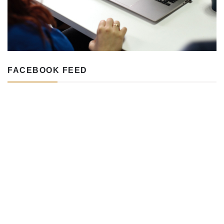
FACEBOOK FEED