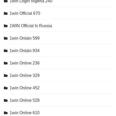
1win Login Nigeria 240
1win Official 670
1WIN Official In Russia
1win Onlain 599
1win Onlain 834
1win Online 236
1win Online 329
1win Online 452
1win Online 528
1win Online 610