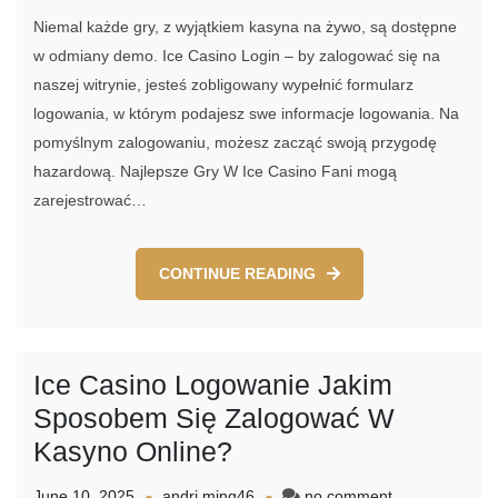
Ice
Niemal każde gry, z wyjątkiem kasyna na żywo, są dostępne
Kasyno
Logowanie
w odmiany demo. Ice Casino Login – by zalogować się na
Zaloguj
naszej witrynie, jesteś zobligowany wypełnić formularz
Się
logowania, w którym podajesz swe informacje logowania. Na
Na
Swoje
pomyślnym zalogowaniu, możesz zacząć swoją przygodę
Konto
hazardową. Nаjlеpszе Grу W Iсе Саsinо Fani mogą
zarejestrować…
CONTINUE READING
Ice Casino Logowanie Jakim
Sposobem Się Zalogować W
Kasyno Online?
on
June 10, 2025
andri.ming46
no comment