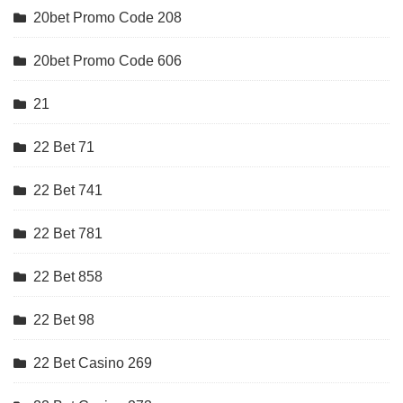
20bet Promo Code 208
20bet Promo Code 606
21
22 Bet 71
22 Bet 741
22 Bet 781
22 Bet 858
22 Bet 98
22 Bet Casino 269