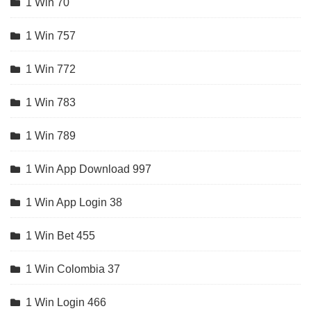
1 Win 70
1 Win 757
1 Win 772
1 Win 783
1 Win 789
1 Win App Download 997
1 Win App Login 38
1 Win Bet 455
1 Win Colombia 37
1 Win Login 466