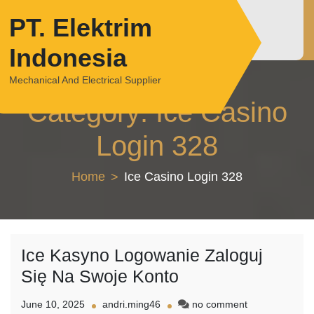
Skip
PT. Elektrim
to
content
Indonesia
Mechanical And Electrical Supplier
Category:
Ice Casino
Login 328
Home
Ice Casino Login 328
Ice Kasyno Logowanie Zaloguj
Się Na Swoje Konto
on
June 10, 2025
andri.ming46
no comment