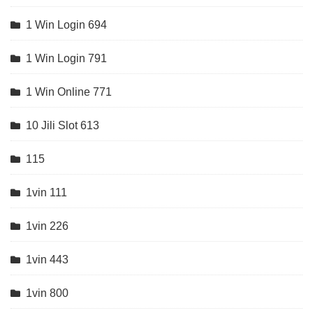
1 Win Login 694
1 Win Login 791
1 Win Online 771
10 Jili Slot 613
115
1vin 111
1vin 226
1vin 443
1vin 800