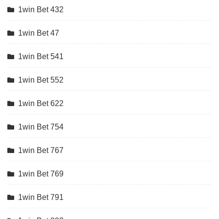
1win Bet 432
1win Bet 47
1win Bet 541
1win Bet 552
1win Bet 622
1win Bet 754
1win Bet 767
1win Bet 769
1win Bet 791