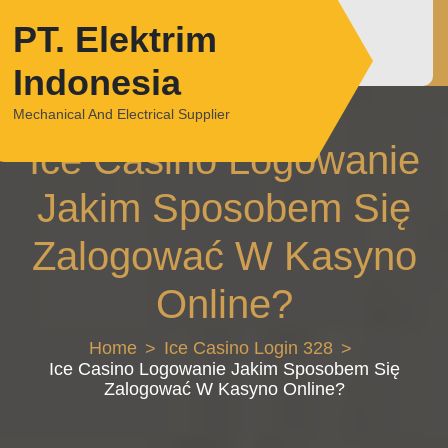
Skip
PT. Elektrim
to
content
Indonesia
Mechanical And Electrical Supplier
Ice Casino Logowanie
Jakim Sposobem Się
Zalogować W Kasyno
Online?
Home
Ice Casino Login 328
Ice Casino Logowanie Jakim Sposobem Się
Zalogować W Kasyno Online?