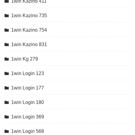
1win Kazino 411
1win Kazino 735
1win Kazino 754
1win Kazino 831
1win Kg 279
1win Login 123
1win Login 177
1win Login 180
1win Login 369
1win Login 568