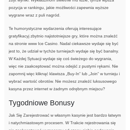
pozycja w rankingu, jakie możliwości zapewnia wyższe
wygrane wraz z puli nagród.
Te humorystyczne wydarzenia oferują interesujące
gratyfikacyj zbytnio najistotniejsze gry, które można znaleźć
na stronie www Ice Casino. Nadal ciekawsze wydaje się być
jest to, że udział w tychże turniejach wydaje się być banalny.
W Każdej Sytuacji wydaje się coś świeżego do wygrania,
więc nie zaakceptować można odejść z pustymi rękami. Nie
zapomnij więc kliknąć klawisza „Buy-In” lub „Join” w turnieju i
wybrać wartość obrotów. Nie możesz znaleźć luksusowego
kasyna przez internet w żadnym odrębnym miejscu?
Tygodniowe Bonusy
Jak Się Zarejestrować w własnym kasynie jest bardzo łatwym
i natychmiastowym procesem. W Trakcie rejestrowania się