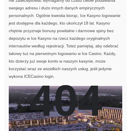
nie zaakceptować wymagamy od czasu ciebie podawania
swojego adresu i dużo innych danych empirycznych
personalnych. Ogólnie kwestia biorąc, Ice Kasyno logowanie
jest dostępne dla każdego, kto ukończył 18 lat. Kasyno
chętnie przyznaje bonusy powitalne i darmowe spiny bez
depozytu w Ice Kasyno na rzecz każdego oryginalnych
internautów według rejestracji. Toteż pamiętaj, aby odebrać
takowy tuż na pierwotnym logowaniu w Ice Casino. Każdy,
kto dzierży już swoje konto w naszym kasynie, może
korzystać wraz ze wszelkich naszych usług, jeśli jedynie
wykona ICECasino login.
404
404