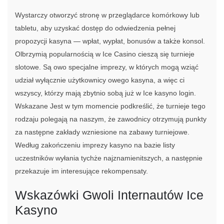
Wystarczy otworzyć stronę w przeglądarce komórkowy lub
tabletu, aby uzyskać dostęp do odwiedzenia pełnej
propozycji kasyna — wpłat, wypłat, bonusów a także konsol.
Olbrzymią popularnością w Ice Casino cieszą się turnieje
slotowe. Są owo specjalne imprezy, w których mogą wziąć
udział wyłącznie użytkownicy owego kasyna, a więc ci
wszyscy, którzy mają zbytnio sobą już w Ice kasyno login.
Wskazane Jest w tym momencie podkreślić, że turnieje tego
rodzaju polegają na naszym, że zawodnicy otrzymują punkty
za następne zakłady wzniesione na zabawy turniejowe.
Według zakończeniu imprezy kasyno na bazie listy
uczestników wyłania tychże najznamienitszych, a następnie
przekazuje im interesujące rekompensaty.
Wskazówki Gwoli Internautów Ice
Kasyno