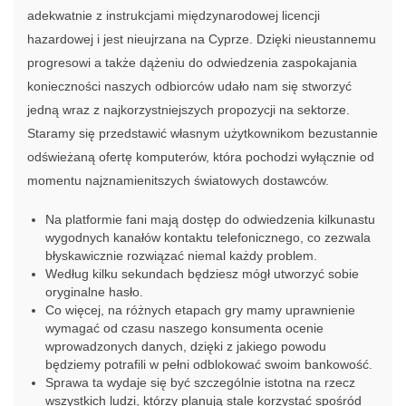
adekwatnie z instrukcjami międzynarodowej licencji
hazardowej i jest nieujrzana na Cyprze. Dzięki nieustannemu
progresowi a także dążeniu do odwiedzenia zaspokajania
konieczności naszych odbiorców udało nam się stworzyć
jedną wraz z najkorzystniejszych propozycji na sektorze.
Staramy się przedstawić własnym użytkownikom bezustannie
odświeżaną ofertę komputerów, która pochodzi wyłącznie od
momentu najznamienitszych światowych dostawców.
Na platformie fani mają dostęp do odwiedzenia kilkunastu
wygodnych kanałów kontaktu telefonicznego, co zezwala
błyskawicznie rozwiązać niemal każdy problem.
Według kilku sekundach będziesz mógł utworzyć sobie
oryginalne hasło.
Co więcej, na różnych etapach gry mamy uprawnienie
wymagać od czasu naszego konsumenta ocenie
wprowadzonych danych, dzięki z jakiego powodu
będziemy potrafili w pełni odblokować swoim bankowość.
Sprawa ta wydaje się być szczególnie istotna na rzecz
wszystkich ludzi, którzy planują stale korzystać spośród