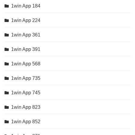
1win App 184
1win App 224
1win App 361
1win App 391
1win App 568
1win App 735
1win App 745
1win App 823
1win App 852