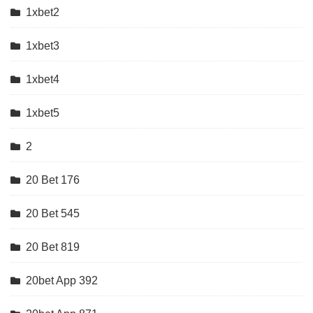
1xbet2
1xbet3
1xbet4
1xbet5
2
20 Bet 176
20 Bet 545
20 Bet 819
20bet App 392