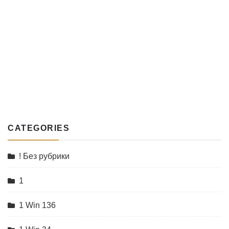
CATEGORIES
! Без рубрики
1
1 Win 136