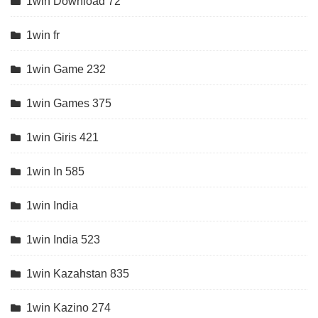
1win Download 72
1win fr
1win Game 232
1win Games 375
1win Giris 421
1win In 585
1win India
1win India 523
1win Kazahstan 835
1win Kazino 274