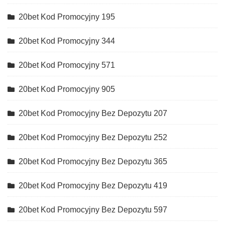
20bet Kod Promocyjny 195
20bet Kod Promocyjny 344
20bet Kod Promocyjny 571
20bet Kod Promocyjny 905
20bet Kod Promocyjny Bez Depozytu 207
20bet Kod Promocyjny Bez Depozytu 252
20bet Kod Promocyjny Bez Depozytu 365
20bet Kod Promocyjny Bez Depozytu 419
20bet Kod Promocyjny Bez Depozytu 597