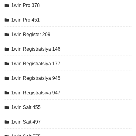
1win Pro 378
1win Pro 451
1win Register 209
1win Registratsiya 146
1win Registratsiya 177
1win Registratsiya 945
1win Registratsiya 947
1win Sait 455
1win Sait 497