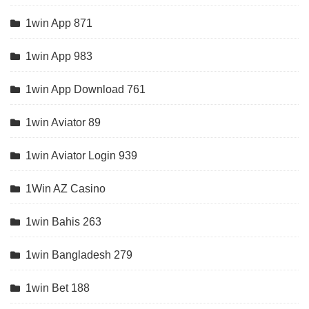
1win App 871
1win App 983
1win App Download 761
1win Aviator 89
1win Aviator Login 939
1Win AZ Casino
1win Bahis 263
1win Bangladesh 279
1win Bet 188