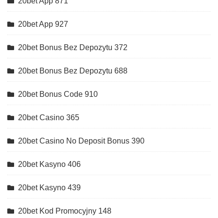
20bet App 871
20bet App 927
20bet Bonus Bez Depozytu 372
20bet Bonus Bez Depozytu 688
20bet Bonus Code 910
20bet Casino 365
20bet Casino No Deposit Bonus 390
20bet Kasyno 406
20bet Kasyno 439
20bet Kod Promocyjny 148