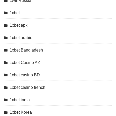
1winRussia
1xbet
1xbet apk
1xbet arabic
1xbet Bangladesh
1xbet Casino AZ
1xbet casino BD
1xbet casino french
1xbet india
1xbet Korea