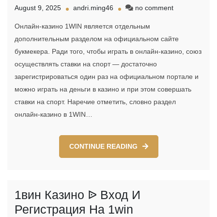
on
August 9, 2025
andri.ming46
no comment
1win
Онлайн-казино 1WIN является отдельным
Скачать
Приложение
дополнительным разделом на официальном сайте
На
букмекера. Ради того, чтобы играть в онлайн-казино, союз
Андроид
осуществлять ставки на спорт — достаточно
1вин
В
зарегистрироваться один раз на официальном портале и
России
можно играть на деньги в казино и при этом совершать
ради
ставки на спорт. Наречие отметить, словно раздел
Android
И
онлайн-казино в 1WIN…
Ios
CONTINUE READING
1вин Казино ᐉ Вход И
Регистрация На 1win