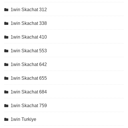
1win Skachat 312
1win Skachat 338
1win Skachat 410
1win Skachat 553
1win Skachat 642
1win Skachat 655
1win Skachat 684
1win Skachat 759
1win Turkiye