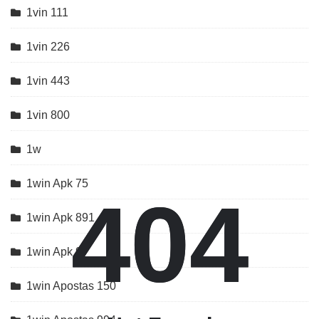
1vin 111
1vin 226
1vin 443
1vin 800
1w
1win Apk 75
404
404
1win Apk 891
1win Apk 97
1win Apostas 150