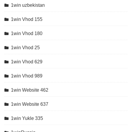
1win uzbekistan
1win Vhod 155
1win Vhod 180
1win Vhod 25
1win Vhod 629
1win Vhod 989
1win Website 462
1win Website 637
1win Yukle 335