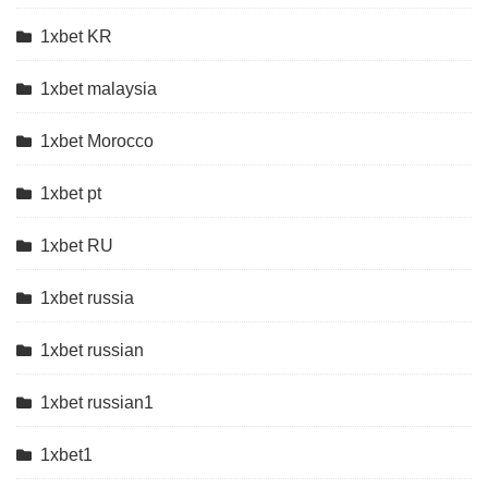
1xbet KR
1xbet malaysia
1xbet Morocco
1xbet pt
1xbet RU
1xbet russia
1xbet russian
1xbet russian1
1xbet1