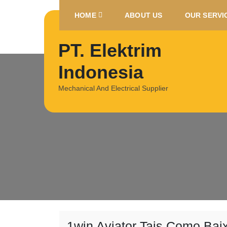
Skip
to
HOME
ABOUT US
OUR SERVI
content
PT. Elektrim
Indonesia
Mechanical And Electrical Supplier
1win Aviator Tais Como Bai