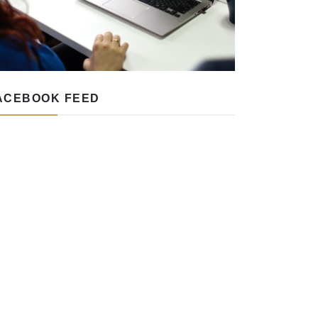
ACEBOOK FEED