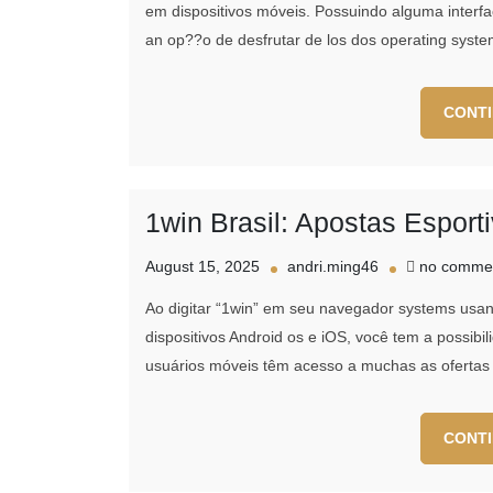
em dispositivos móveis. Possuindo alguma interf
an op??o de desfrutar de los dos operating syst
CONTI
1win Brasil: Apostas Espor
August 15, 2025
andri.ming46
no comme
Ao digitar “1win” em seu navegador systems usando
dispositivos Android os e iOS, você tem a possibil
usuários móveis têm acesso a muchas as ofertas
CONTI