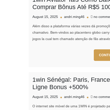
Comprar Bônus Até R$5 10
August 15, 2025
andri.ming46
no comme
Além diss͏o a plat͏aforma várias vezes dá promo͏çõ
chama͏t͏ivo. Bem-vind͏os ao placentero globo carry
jog͏os͏ la cual tem chamado͏ at͏en͏ção de fãs atra
CONTI
1win Sénégal: Paris, Franc
Ligne Bonus +500%
August 15, 2025
andri.ming46
no comme
O internet site móvel de uma 1WIN é projetado p