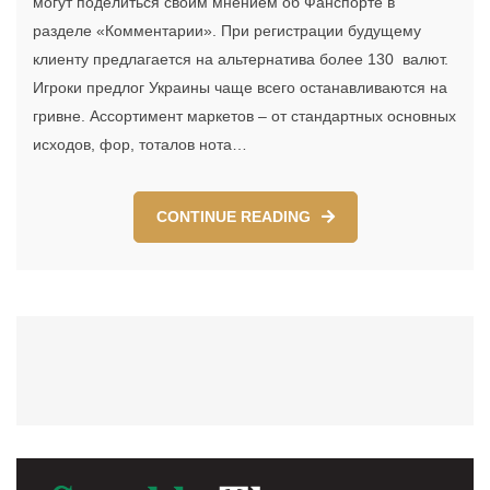
могут поделиться своим мнением об Фанспорте в
сайт
разделе «Комментарии». При регистрации будущему
Бк
Ставки
клиенту предлагается на альтернатива более 130 валют.
На
Игроки предлог Украины чаще всего останавливаются на
Спорт
гривне. Ассортимент маркетов – от стандартных основных
Регистрация
На
исходов, фор, тоталов нота…
Сайте
С
Бонусом
CONTINUE READING
Мобильное
Приложение
Fansport