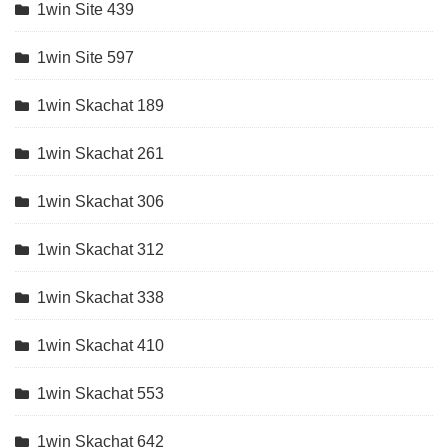
1win Site 439
1win Site 597
1win Skachat 189
1win Skachat 261
1win Skachat 306
1win Skachat 312
1win Skachat 338
1win Skachat 410
1win Skachat 553
1win Skachat 642