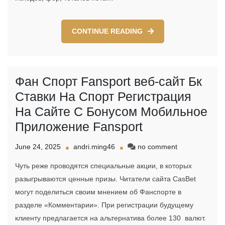
Сайте
С
Бонусом
CONTINUE READING
Мобильное
Приложение
Fansport
Фан Спорт Fansport веб-сайт Бк
Ставки На Спорт Регистрация
На Сайте С Бонусом Мобильное
Приложение Fansport
on
June 24, 2025
andri.ming46
no comment
Фан
Чуть реже проводятся специальные акции, в которых
Спорт
Fansport
разыгрываются ценные призы. Читатели сайта CasBet
веб-
могут поделиться своим мнением об Фанспорте в
сайт
разделе «Комментарии». При регистрации будущему
Бк
Ставки
клиенту предлагается на альтернатива более 130 валют.