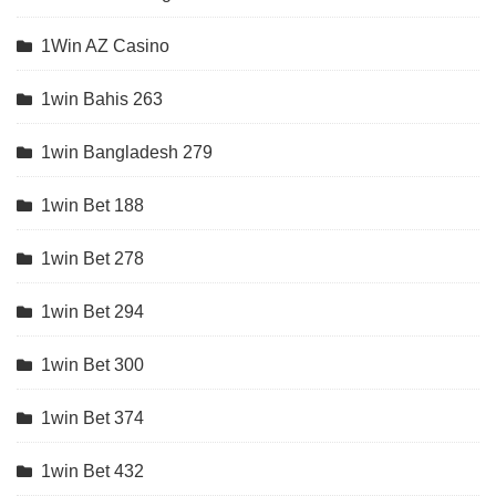
1Win AZ Casino
1win Bahis 263
1win Bangladesh 279
1win Bet 188
1win Bet 278
1win Bet 294
1win Bet 300
1win Bet 374
1win Bet 432