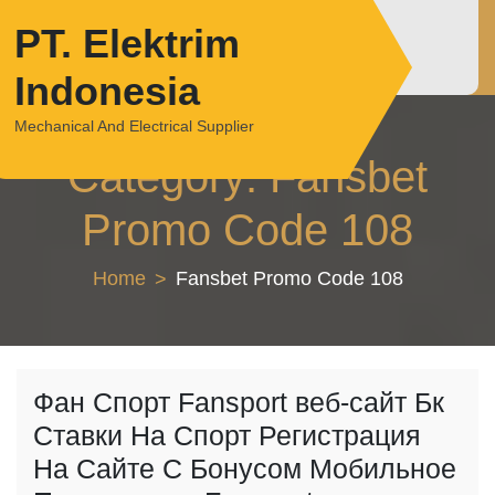
Skip
PT. Elektrim
to
content
Indonesia
Mechanical And Electrical Supplier
Category:
Fansbet
Promo Code 108
Home
Fansbet Promo Code 108
Фан Спорт Fansport веб-сайт Бк
Ставки На Спорт Регистрация
На Сайте С Бонусом Мобильное