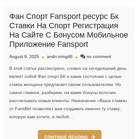
Fansport
Фан Спорт Fansport ресурс Бк
Ставки На Спорт Регистрация
На Сайте С Бонусом Мобильное
Приложение Fansport
on
August 9, 2025
andri.ming46
no comment
Фан
В этой статье рассмотрено, словно на сегодняшний день
Спорт
Fansport
являет собой Фан спорт БК и какие состояние с целью
ресурс
ставок женщина предлагает своим пользователям. Но
Бк
самое главное, разберем, на какие бонусы исполин
Ставки
На
рассчитывать новые клиенты. Назначение «Ваша ставка»
Спорт
от FansBet позволяет вам создавать именно ту ставку,
Регистрация
которую вам хотите, в любой…
На
Сайте
С
Бонусом
CONTINUE READING