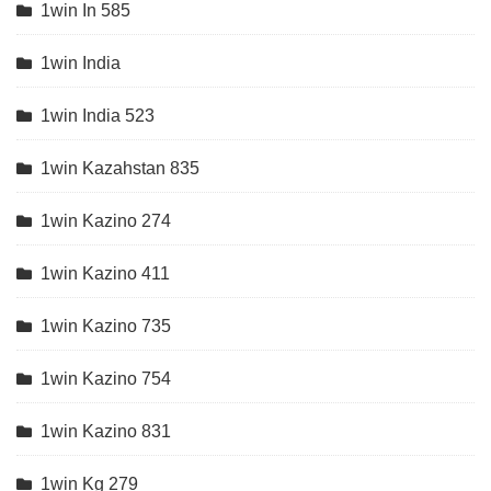
1win In 585
1win India
1win India 523
1win Kazahstan 835
1win Kazino 274
1win Kazino 411
1win Kazino 735
1win Kazino 754
1win Kazino 831
1win Kg 279