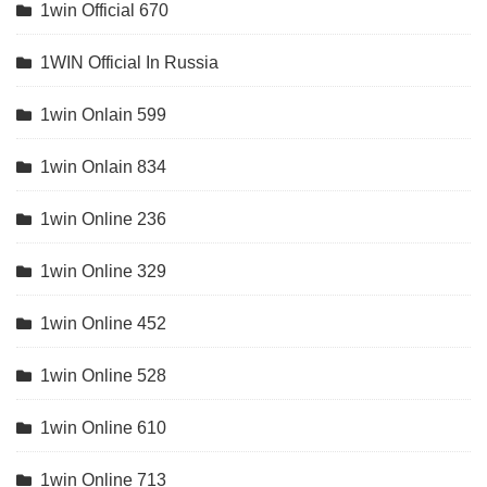
1win Official 670
1WIN Official In Russia
1win Onlain 599
1win Onlain 834
1win Online 236
1win Online 329
1win Online 452
1win Online 528
1win Online 610
1win Online 713