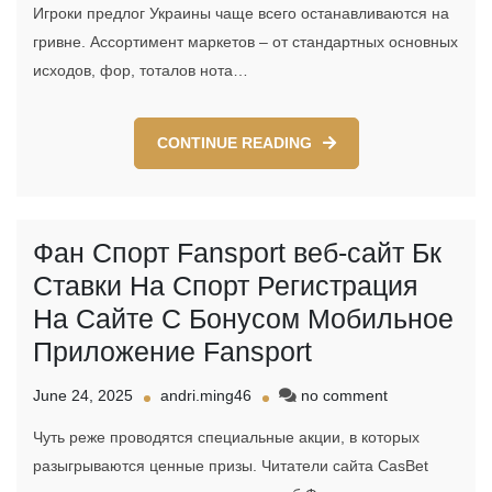
На
Игроки предлог Украины чаще всего останавливаются на
Спорт
гривне. Ассортимент маркетов – от стандартных основных
Регистрация
На
исходов, фор, тоталов нота…
Сайте
С
Бонусом
CONTINUE READING
Мобильное
Приложение
Fansport
Фан Спорт Fansport веб-сайт Бк
Ставки На Спорт Регистрация
На Сайте С Бонусом Мобильное
Приложение Fansport
on
June 24, 2025
andri.ming46
no comment
Фан
Чуть реже проводятся специальные акции, в которых
Спорт
Fansport
разыгрываются ценные призы. Читатели сайта CasBet
веб-