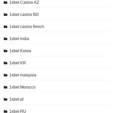
1xbet Casino AZ
1xbet casino BD
1xbet casino french
1xbet india
1xbet Korea
1xbet KR
1xbet malaysia
1xbet Morocco
1xbet pt
1xbet RU