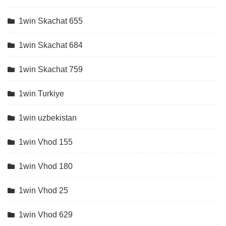
1win Skachat 655
1win Skachat 684
1win Skachat 759
1win Turkiye
1win uzbekistan
1win Vhod 155
1win Vhod 180
1win Vhod 25
1win Vhod 629