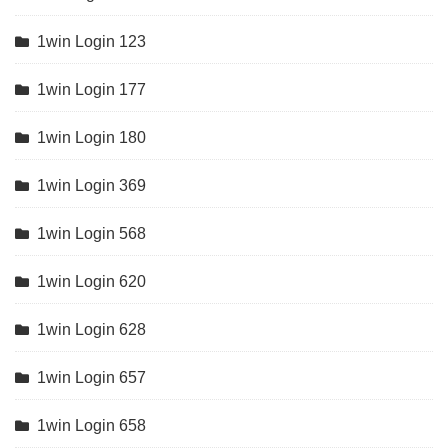
1win Login 123
1win Login 177
1win Login 180
1win Login 369
1win Login 568
1win Login 620
1win Login 628
1win Login 657
1win Login 658