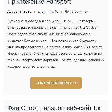
Приложение Fansport
on
August 9, 2025
andri.ming46
no comment
Фан
Чуть реже проводятся специальные акции, в которых
Спорт
Fansport
разыгрываются ценные призы. Читатели сайта CasBet
веб-
могут поделиться своим мнением об Фанспорте в
сайт
разделе «Комментарии». При регистрации будущему
Бк
Ставки
клиенту предлагается на альтернатива более 130 валют.
На
Игроки предлог Украины чаще всего останавливаются на
Спорт
гривне. Ассортимент маркетов – от стандартных основных
Регистрация
На
исходов, фор, тоталов нота…
Сайте
С
Бонусом
CONTINUE READING
Мобильное
Приложение
Fansport
Фан Спорт Fansport веб-сайт Бк