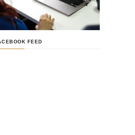
ACEBOOK FEED