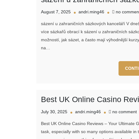
August 7, 2025
andri.ming46
no commen
sázení u zahraničních sázkových kanceláří V dnešn
více sázkařů obrací k sázení u zahraničních sázko
možností, jak sázet, a často mají výhodnější kurz
na…
CONTI
Best UK Online Casino Revi
o
July 30, 2025
andri.ming46
no comment
B
Best UK Online Casino Reviews – Your Ultimate Gu
O
task, especially with so many options available in t
C