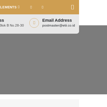
ELEMENTS
ss
Email Address
lok B No.28-30
postmaster@etii.co.id