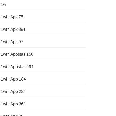
1w
1win Apk 75
1win Apk 891
1win Apk 97
1win Apostas 150
1win Apostas 994
1win App 184
1win App 224
1win App 361