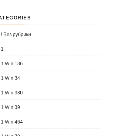
ATEGORIES
! Без рубрики
1
1 Win 136
1 Win 34
1 Win 380
1 Win 39
1 Win 464