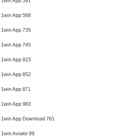
1win App 391
1win App 568
1win App 735
1win App 745
1win App 823
1win App 852
1win App 871
1win App 983
1win App Download 761
1win Aviator 89