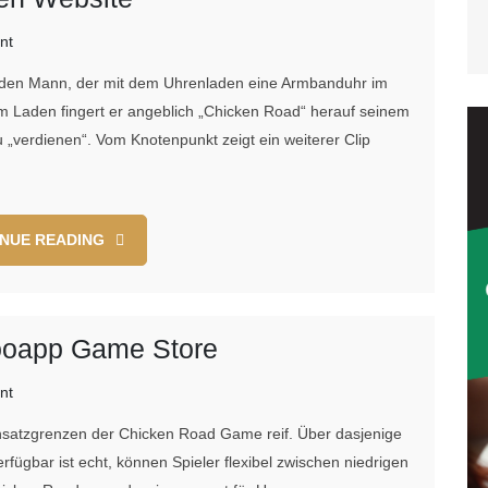
on
nt
Spielen
ige den Mann, der mit dem Uhrenladen eine Armbanduhr im
Sie
Auf
om Laden fingert er angeblich „Chicken Road“ herauf seinem
Der
u „verdienen“. Vom Knotenpunkt zeigt ein weiterer Clip
Offiziellen
Website
NUE READING
ooapp Game Store
on
nt
Download
 Einsatzgrenzen der Chicken Road Game reif. Über dasjenige
Chicken
Road
fügbar ist echt, können Spieler flexibel zwischen niedrigen
Qooapp