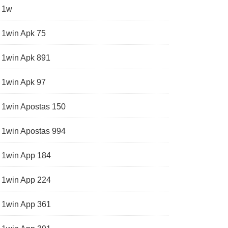
1w
1win Apk 75
1win Apk 891
1win Apk 97
1win Apostas 150
1win Apostas 994
1win App 184
1win App 224
1win App 361