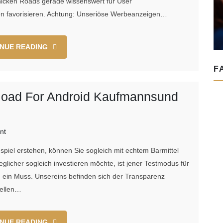
hicken Roads gerade wissenswert für User
Game
ren favorisieren. Achtung: Unseriöse Werbeanzeigen…
Store
NUE READING
F
oad For Android Kaufmannsund
on
nt
Chicken
 spiel erstehen, können Sie sogleich mit echtem Barmittel
Road
Game:
eglicher sogleich investieren möchte, ist jener Testmodus für
Download
 ein Muss. Unsereins befinden sich der Transparenz
For
iellen…
Android
Kaufmannsund
Pc
NUE READING