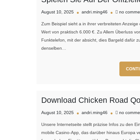
August 10, 2025
andri.ming46
no comme
Zum Beispiel sieht a in ihrer verbreiteten Anze
Wert von praktisch 6.000 €. Zu Allem Überluss v
Funktelefon, mit der absicht, dies Bargeld dafür z
denselben…
CONTI
Download Chicken Road Q
August 10, 2025
andri.ming46
no comme
Unsere Internetseite stellt präzise Infos zu den
mobile Casino-App, das darüber hinaus Europa ver