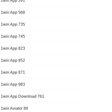
1win App 391
1win App 568
1win App 735
1win App 745
1win App 823
1win App 852
1win App 871
1win App 983
1win App Download 761
1win Aviator 89