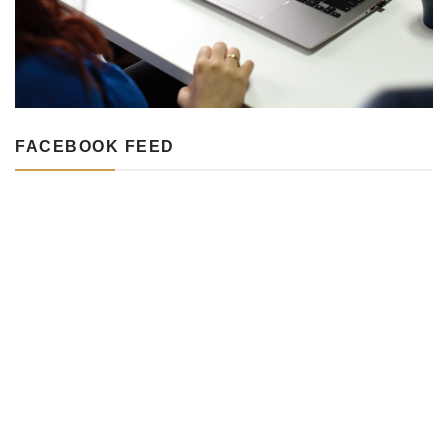
FACEBOOK FEED