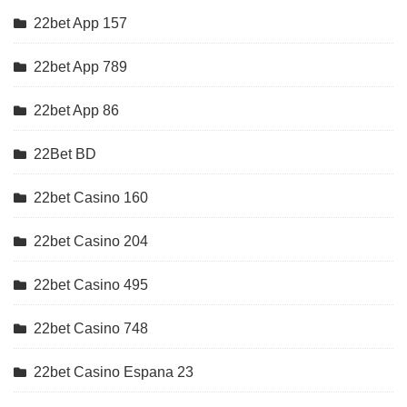
22bet App 157
22bet App 789
22bet App 86
22Bet BD
22bet Casino 160
22bet Casino 204
22bet Casino 495
22bet Casino 748
22bet Casino Espana 23