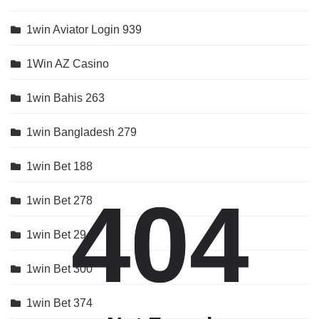
1win Aviator Login 939
1Win AZ Casino
1win Bahis 263
1win Bangladesh 279
1win Bet 188
404
404
1win Bet 278
1win Bet 294
1win Bet 300
1win Bet 374