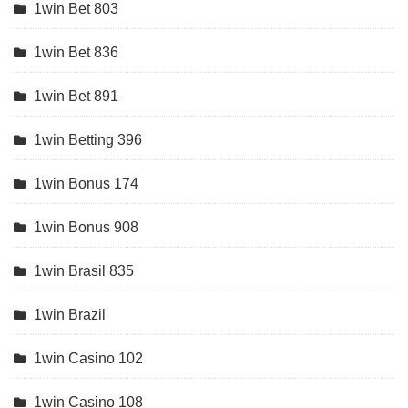
1win Bet 803
1win Bet 836
1win Bet 891
1win Betting 396
1win Bonus 174
1win Bonus 908
1win Brasil 835
1win Brazil
1win Casino 102
1win Casino 108