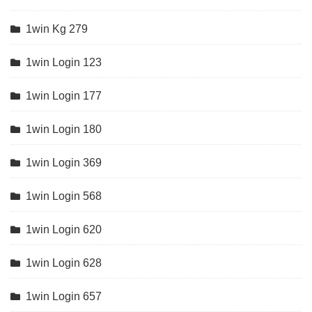
1win Kg 279
1win Login 123
1win Login 177
1win Login 180
1win Login 369
1win Login 568
1win Login 620
1win Login 628
1win Login 657