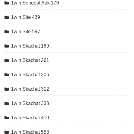
1win Senegal Apk 179
1win Site 439
1win Site 597
1win Skachat 189
1win Skachat 261
1win Skachat 306
1win Skachat 312
1win Skachat 338
1win Skachat 410
1win Skachat 553