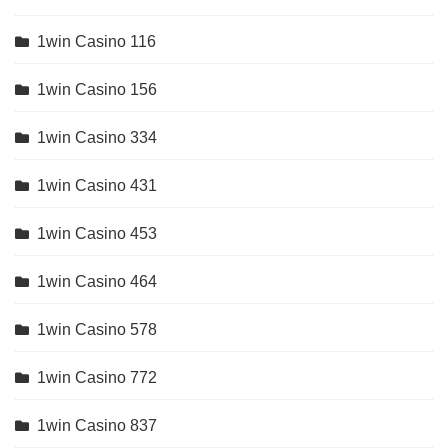
1win Casino 116
1win Casino 156
1win Casino 334
1win Casino 431
1win Casino 453
1win Casino 464
1win Casino 578
1win Casino 772
1win Casino 837