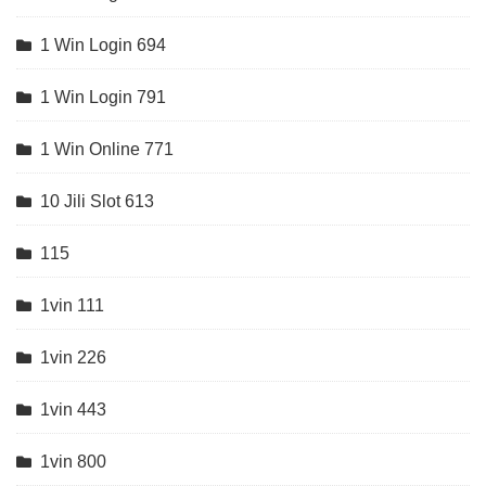
1 Win Login 694
1 Win Login 791
1 Win Online 771
10 Jili Slot 613
115
1vin 111
1vin 226
1vin 443
1vin 800