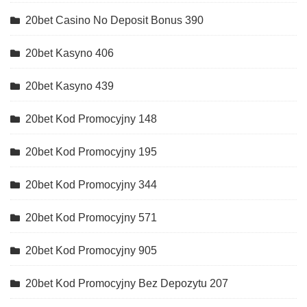
20bet Casino No Deposit Bonus 390
20bet Kasyno 406
20bet Kasyno 439
20bet Kod Promocyjny 148
20bet Kod Promocyjny 195
20bet Kod Promocyjny 344
20bet Kod Promocyjny 571
20bet Kod Promocyjny 905
20bet Kod Promocyjny Bez Depozytu 207