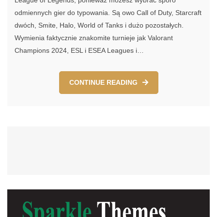
League of Legends, ponieważ możesz wybrać sporo
Ofertę
odmiennych gier do typowania. Są owo Call of Duty, Starcraft
Nowoczesnego
dwóch, Smite, Halo, World of Tanks i dużo pozostałych.
Kasyna
Internetowego
Wymienia faktycznie znakomite turnieje jak Valorant
Champions 2024, ESL i ESEA Leagues i…
CONTINUE READING