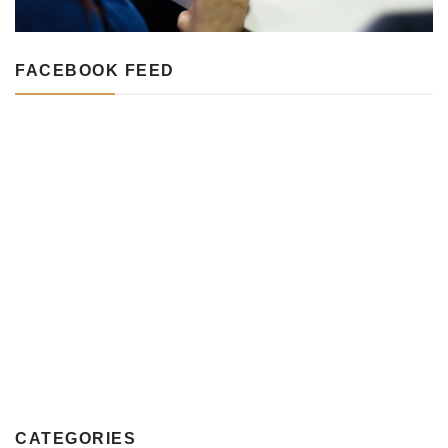
FACEBOOK FEED
CATEGORIES