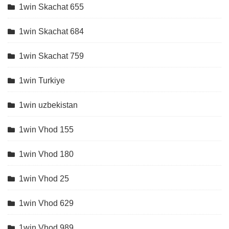
1win Skachat 655
1win Skachat 684
1win Skachat 759
1win Turkiye
1win uzbekistan
1win Vhod 155
1win Vhod 180
1win Vhod 25
1win Vhod 629
1win Vhod 989