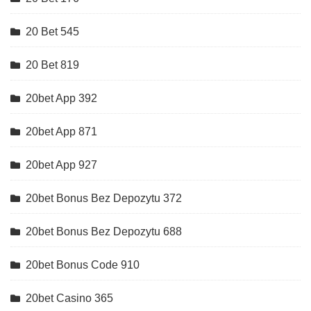
20 Bet 545
20 Bet 819
20bet App 392
20bet App 871
20bet App 927
20bet Bonus Bez Depozytu 372
20bet Bonus Bez Depozytu 688
20bet Bonus Code 910
20bet Casino 365