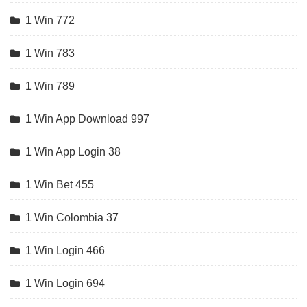
1 Win 772
1 Win 783
1 Win 789
1 Win App Download 997
1 Win App Login 38
1 Win Bet 455
1 Win Colombia 37
1 Win Login 466
1 Win Login 694