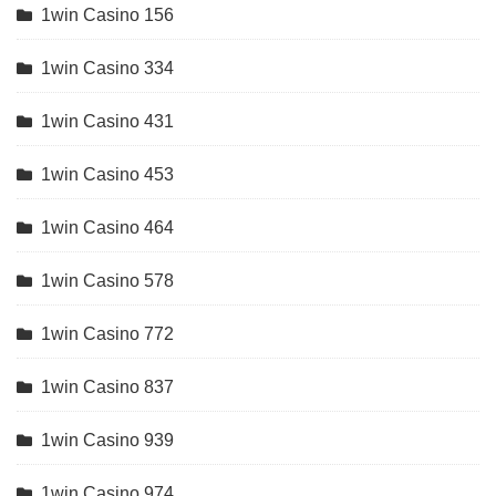
1win Casino 156
1win Casino 334
1win Casino 431
1win Casino 453
1win Casino 464
1win Casino 578
1win Casino 772
1win Casino 837
1win Casino 939
1win Casino 974