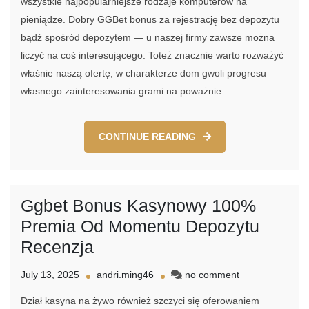
wszystkie najpopularniejsze rodzaje komputerów na
Rejestracja
pieniądze. Dobry GGBet bonus za rejestrację bez depozytu
Na
bądź spośród depozytem — u naszej firmy zawsze można
Witrynie
Bukmachera
liczyć na coś interesującego. Toteż znacznie warto rozważyć
Plus
właśnie naszą ofertę, w charakterze dom gwoli progresu
Premia
własnego zainteresowania grami na poważnie.…
CONTINUE READING
Ggbet Bonus Kasynowy 100%
Premia Od Momentu Depozytu
Recenzja
on
July 13, 2025
andri.ming46
no comment
Ggbet
Dział kasyna na żywo również szczyci się oferowaniem
Bonus