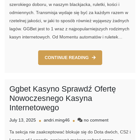
Kasynowy
szerokiego doboru, w naszym blackjacka, ruletki, kości i
100%
odmiennych. Transmisja wydaje się być za każdym razem w
Premia
rzetelnej jakości, w jaki to sposób również wyjąwszy żadnych
Od
Momentu
lagów. GGBet jest to 1 wraz z najpopularniejszych rodzimych
Depozytu
kasyn internetowych. Od Momentu automatów i ruletek…
Recenzja
CONTINUE READING
Ggbet Kasyno Sprawdź Ofertę
Nowoczesnego Kasyna
Internetowego
on
July 13, 2025
andri.ming46
no comment
Ggbet
Ta sekcja nie zaakceptować blokuje się do Dota dwóch, CS2 i
Kasyno
Sprawdź