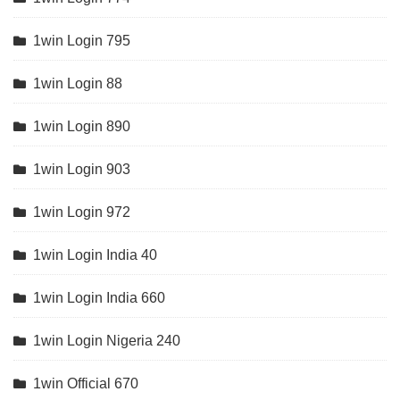
1win Login 795
1win Login 88
1win Login 890
1win Login 903
1win Login 972
1win Login India 40
1win Login India 660
1win Login Nigeria 240
1win Official 670