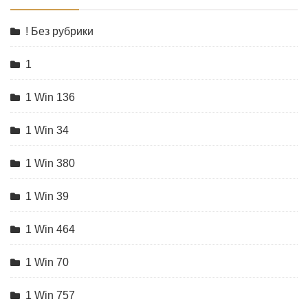
! Без рубрики
1
1 Win 136
1 Win 34
1 Win 380
1 Win 39
1 Win 464
1 Win 70
1 Win 757