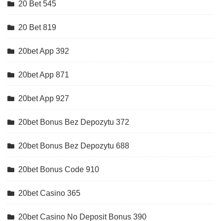
20 Bet 545
20 Bet 819
20bet App 392
20bet App 871
20bet App 927
20bet Bonus Bez Depozytu 372
20bet Bonus Bez Depozytu 688
20bet Bonus Code 910
20bet Casino 365
20bet Casino No Deposit Bonus 390