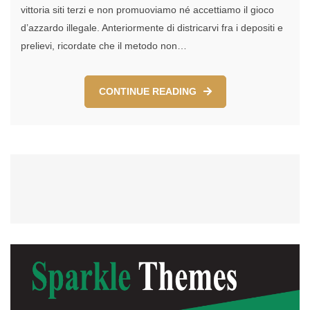
vittoria siti terzi e non promuoviamo né accettiamo il gioco
Del
Giovane
d’azzardo illegale. Anteriormente di districarvi fra i depositi e
Casinò
prelievi, ricordate che il metodo non…
Negozio
Online
CONTINUE READING