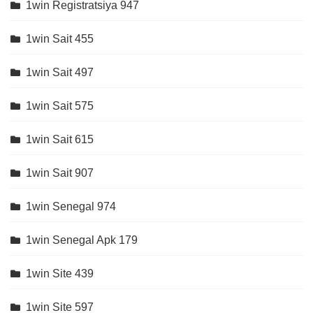
1win Registratsiya 947
1win Sait 455
1win Sait 497
1win Sait 575
1win Sait 615
1win Sait 907
1win Senegal 974
1win Senegal Apk 179
1win Site 439
1win Site 597