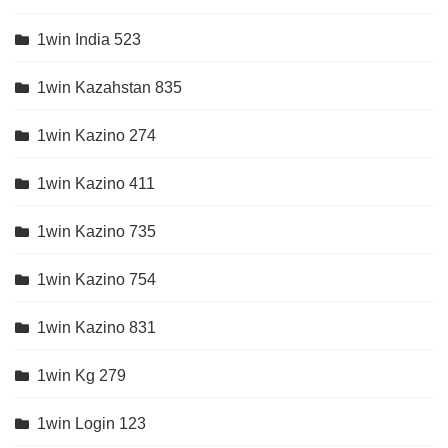
1win India 523
1win Kazahstan 835
1win Kazino 274
1win Kazino 411
1win Kazino 735
1win Kazino 754
1win Kazino 831
1win Kg 279
1win Login 123