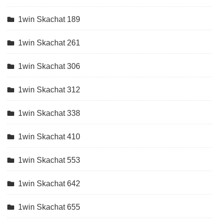
1win Skachat 189
1win Skachat 261
1win Skachat 306
1win Skachat 312
1win Skachat 338
1win Skachat 410
1win Skachat 553
1win Skachat 642
1win Skachat 655