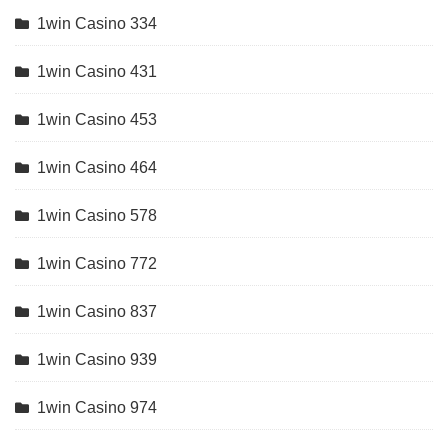
1win Casino 334
1win Casino 431
1win Casino 453
1win Casino 464
1win Casino 578
1win Casino 772
1win Casino 837
1win Casino 939
1win Casino 974