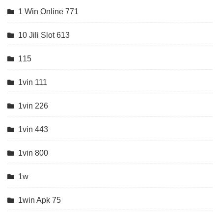
1 Win Online 771
10 Jili Slot 613
115
1vin 111
1vin 226
1vin 443
1vin 800
1w
1win Apk 75