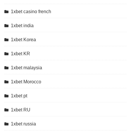
1xbet casino french
1xbet india
1xbet Korea
1xbet KR
1xbet malaysia
1xbet Morocco
1xbet pt
1xbet RU
1xbet russia