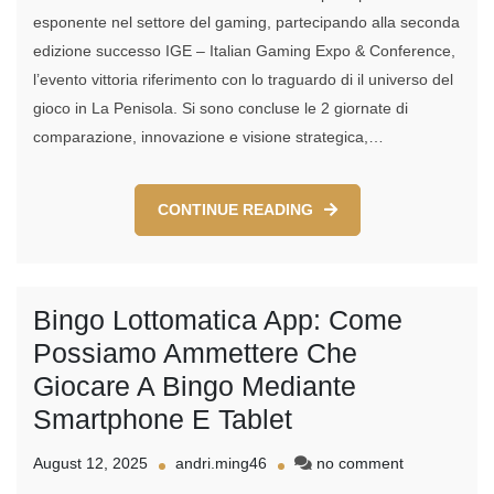
esponente nel settore del gaming, partecipando alla seconda
edizione successo IGE – Italian Gaming Expo & Conference,
l’evento vittoria riferimento con lo traguardo di il universo del
gioco in La Penisola. Si sono concluse le 2 giornate di
comparazione, innovazione e visione strategica,…
CONTINUE READING
Bingo Lottomatica App: Come
Possiamo Ammettere Che
Giocare A Bingo Mediante
Smartphone E Tablet
on
August 12, 2025
andri.ming46
no comment
Bingo