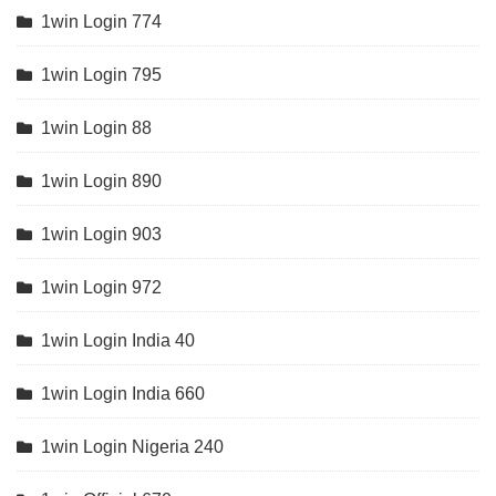
1win Login 774
1win Login 795
1win Login 88
1win Login 890
1win Login 903
1win Login 972
1win Login India 40
1win Login India 660
1win Login Nigeria 240