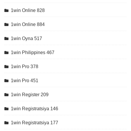
1win Online 828
1win Online 884
1win Oyna 517
1win Philippines 467
1win Pro 378
1win Pro 451
1win Register 209
1win Registratsiya 146
1win Registratsiya 177