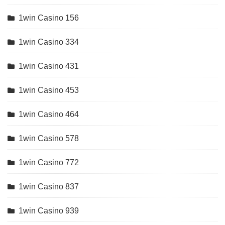
1win Casino 156
1win Casino 334
1win Casino 431
1win Casino 453
1win Casino 464
1win Casino 578
1win Casino 772
1win Casino 837
1win Casino 939