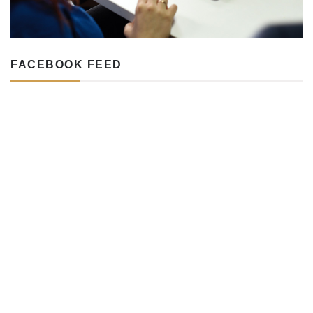
FACEBOOK FEED