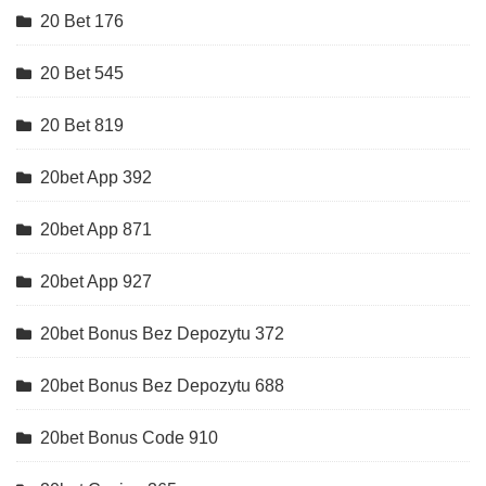
20 Bet 176
20 Bet 545
20 Bet 819
20bet App 392
20bet App 871
20bet App 927
20bet Bonus Bez Depozytu 372
20bet Bonus Bez Depozytu 688
20bet Bonus Code 910