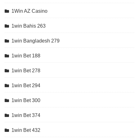
1Win AZ Casino
1win Bahis 263
1win Bangladesh 279
1win Bet 188
1win Bet 278
1win Bet 294
1win Bet 300
1win Bet 374
1win Bet 432