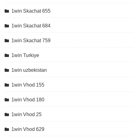
1win Skachat 655
1win Skachat 684
1win Skachat 759
1win Turkiye
1win uzbekistan
1win Vhod 155
1win Vhod 180
1win Vhod 25
1win Vhod 629