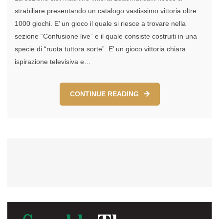
Casino
strabiliare presentando un catalogo vastissimo vittoria oltre
Benvenuto
1000 giochi. E’ un gioco il quale si riesce a trovare nella
1000
sezione “Confusione live” e il quale consiste costruiti in una
Offerti
Maggio
specie di “ruota tuttora sorte”. E’ un gioco vittoria chiara
2025
ispirazione televisiva e…
CONTINUE READING