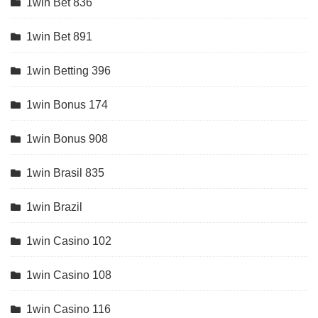
1win Bet 836
1win Bet 891
1win Betting 396
1win Bonus 174
1win Bonus 908
1win Brasil 835
1win Brazil
1win Casino 102
1win Casino 108
1win Casino 116