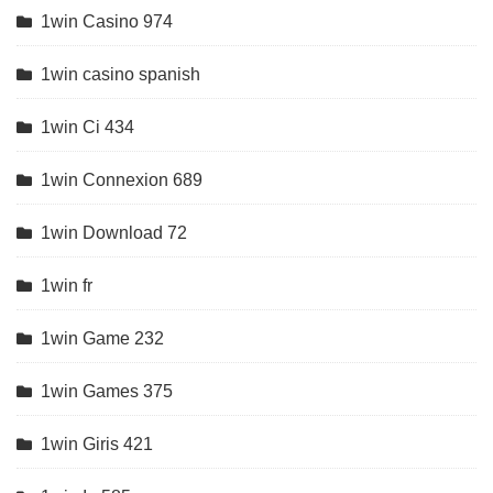
1win Casino 974
1win casino spanish
1win Ci 434
1win Connexion 689
1win Download 72
1win fr
1win Game 232
1win Games 375
1win Giris 421