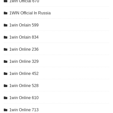
1win Official 670
1WIN Official In Russia
1win Onlain 599
1win Onlain 834
1win Online 236
1win Online 329
1win Online 452
1win Online 528
1win Online 610
1win Online 713