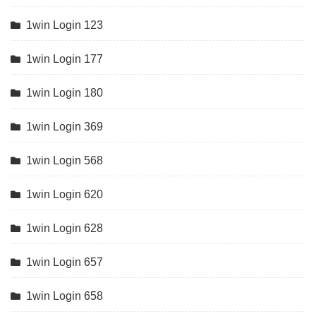
1win Login 123
1win Login 177
1win Login 180
1win Login 369
1win Login 568
1win Login 620
1win Login 628
1win Login 657
1win Login 658