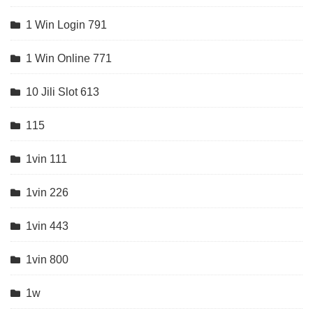
1 Win Login 791
1 Win Online 771
10 Jili Slot 613
115
1vin 111
1vin 226
1vin 443
1vin 800
1w