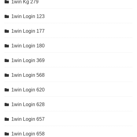
1win Kg 279
1win Login 123
1win Login 177
1win Login 180
1win Login 369
1win Login 568
1win Login 620
1win Login 628
1win Login 657
1win Login 658