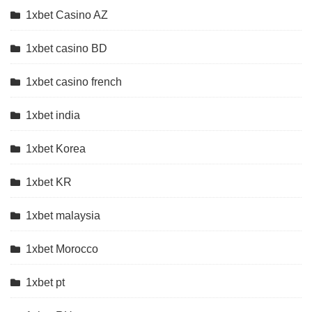
1xbet Casino AZ
1xbet casino BD
1xbet casino french
1xbet india
1xbet Korea
1xbet KR
1xbet malaysia
1xbet Morocco
1xbet pt