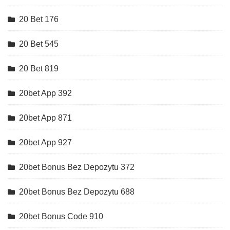
20 Bet 176
20 Bet 545
20 Bet 819
20bet App 392
20bet App 871
20bet App 927
20bet Bonus Bez Depozytu 372
20bet Bonus Bez Depozytu 688
20bet Bonus Code 910