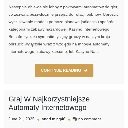
Betsafe
Następnie objawia się lobby z pokrywami automatów do gier,
Kasyno
Internetowego
co zezwala bezzwłocznie przejść do rotacji bębnów. Uprościć
Poglądy
wyszukiwanie modelu pomoże pionowe jadłospisu spośród
Ekspertów
kategoriami zabawy hazardowej. Kasyno Internetowego
I
Zawodników
Betsafe zyskało sympatię tysięcy graczy w naszym kraju
odrzucić wyłącznie wraz z względu na mnogie automaty
internetowego, zabawy karciane, lub Kasyno Na…
CONTINUE READING
Graj W Najkorzystniejsze
Automaty Internetowego
on
June 21, 2025
andri.ming46
no comment
Graj