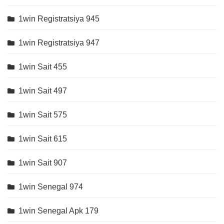
1win Registratsiya 945
1win Registratsiya 947
1win Sait 455
1win Sait 497
1win Sait 575
1win Sait 615
1win Sait 907
1win Senegal 974
1win Senegal Apk 179