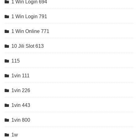
1 Win Login 694
1 Win Login 791
1 Win Online 771
10 Jili Slot 613
115
1vin 111
1vin 226
1vin 443
1vin 800
1w