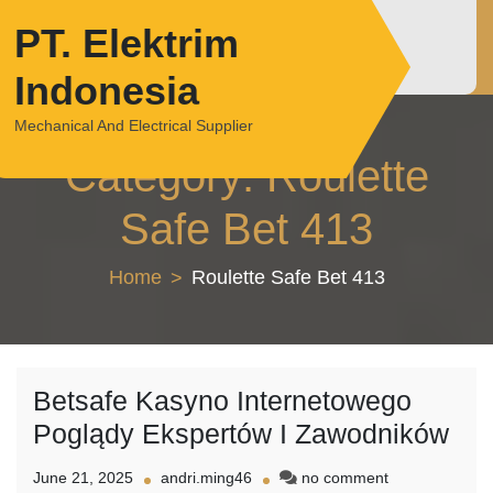
Skip
PT. Elektrim
to
content
Indonesia
Mechanical And Electrical Supplier
Category:
Roulette
Safe Bet 413
Home
Roulette Safe Bet 413
Betsafe Kasyno Internetowego
Poglądy Ekspertów I Zawodników
on
June 21, 2025
andri.ming46
no comment