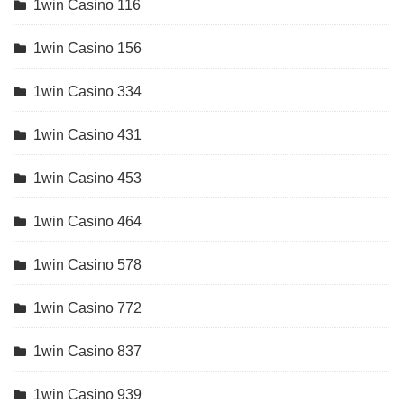
1win Casino 116
1win Casino 156
1win Casino 334
1win Casino 431
1win Casino 453
1win Casino 464
1win Casino 578
1win Casino 772
1win Casino 837
1win Casino 939