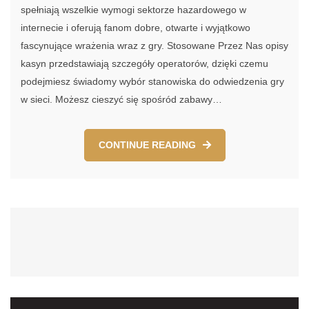
Najistotniejsze
spełniają wszelkie wymogi sektorze hazardowego w
Automaty
internecie i oferują fanom dobre, otwarte i wyjątkowo
Internetowego
fascynujące wrażenia wraz z gry. Stosowane Przez Nas opisy
kasyn przedstawiają szczegóły operatorów, dzięki czemu
podejmiesz świadomy wybór stanowiska do odwiedzenia gry
w sieci. Możesz cieszyć się spośród zabawy…
CONTINUE READING