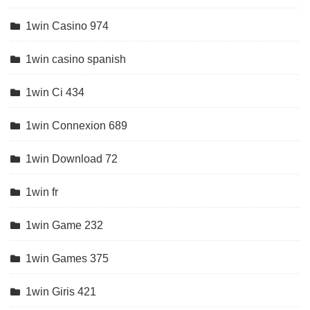
1win Casino 974
1win casino spanish
1win Ci 434
1win Connexion 689
1win Download 72
1win fr
1win Game 232
1win Games 375
1win Giris 421