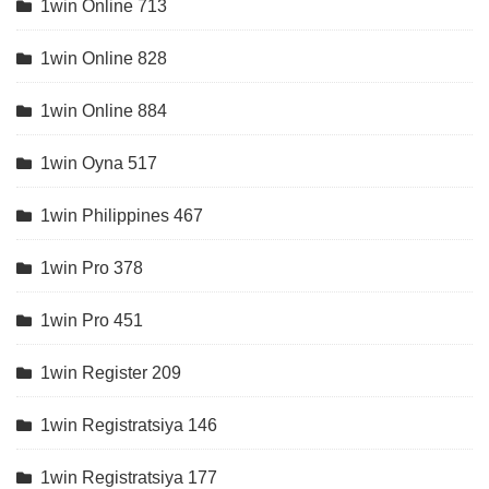
1win Online 713
1win Online 828
1win Online 884
1win Oyna 517
1win Philippines 467
1win Pro 378
1win Pro 451
1win Register 209
1win Registratsiya 146
1win Registratsiya 177