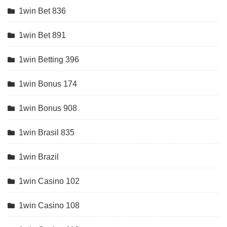
1win Bet 836
1win Bet 891
1win Betting 396
1win Bonus 174
1win Bonus 908
1win Brasil 835
1win Brazil
1win Casino 102
1win Casino 108