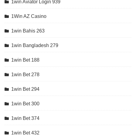
1win Aviator Login 939
1Win AZ Casino
1win Bahis 263
1win Bangladesh 279
1win Bet 188
1win Bet 278
1win Bet 294
1win Bet 300
1win Bet 374
1win Bet 432