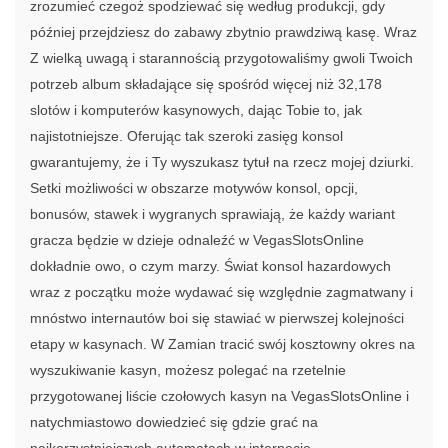
zrozumieć czegoż spodziewać się według produkcji, gdy
później przejdziesz do zabawy zbytnio prawdziwą kasę. Wraz
Z wielką uwagą i starannością przygotowaliśmy gwoli Twoich
potrzeb album składające się spośród więcej niż 32,178
slotów i komputerów kasynowych, dając Tobie to, jak
najistotniejsze. Oferując tak szeroki zasięg konsol
gwarantujemy, że i Ty wyszukasz tytuł na rzecz mojej dziurki.
Setki możliwości w obszarze motywów konsol, opcji,
bonusów, stawek i wygranych sprawiają, że każdy wariant
gracza będzie w dzieje odnaleźć w VegasSlotsOnline
dokładnie owo, o czym marzy. Świat konsol hazardowych
wraz z początku może wydawać się względnie zagmatwany i
mnóstwo internautów boi się stawiać w pierwszej kolejności
etapy w kasynach. W Zamian tracić swój kosztowny okres na
wyszukiwanie kasyn, możesz polegać na rzetelnie
przygotowanej liście czołowych kasyn na VegasSlotsOnline i
natychmiastowo dowiedzieć się gdzie grać na