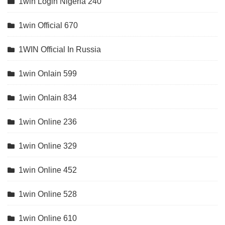
1win Login Nigeria 240
1win Official 670
1WIN Official In Russia
1win Onlain 599
1win Onlain 834
1win Online 236
1win Online 329
1win Online 452
1win Online 528
1win Online 610