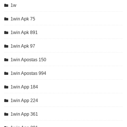
1w
1win Apk 75
1win Apk 891
1win Apk 97
1win Apostas 150
1win Apostas 994
1win App 184
1win App 224
1win App 361