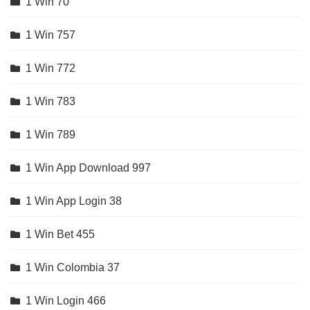
1 Win 70
1 Win 757
1 Win 772
1 Win 783
1 Win 789
1 Win App Download 997
1 Win App Login 38
1 Win Bet 455
1 Win Colombia 37
1 Win Login 466