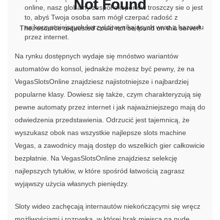
Not Found
Not Found
online, nasz globalny zespół ekspertów troszczy sie o jest
to, abyś Twoja osoba sam mógł czerpać radość z
najkorzystniejszych korzyści wynikających wraz z hazardu
The resource requested could not be found on this server!
The resource requested could not be found on this server!
przez internet.
Na rynku dostępnych wydaje się mnóstwo wariantów
automatów do konsol, jednakże możesz być pewny, że na
VegasSlotsOnline znajdziesz najistotniejsze i najbardziej
popularne klasy. Dowiesz się także, czym charakteryzują się
pewne automaty przez internet i jak najważniejszego mają do
odwiedzenia przedstawienia. Odrzucić jest tajemnicą, że
wyszukasz obok nas wszystkie najlepsze slots machine
Vegas, a zawodnicy mają dostęp do wszelkich gier całkowicie
bezpłatnie. Na VegasSlotsOnline znajdziesz selekcję
najlepszych tytułów, w które spośród łatwością zagrasz
wyjąwszy użycia własnych pieniędzy.
Sloty wideo zachęcają internautów niekończącymi się wręcz
możliwościami i rozrywką, w której brak miejsca na nudę.