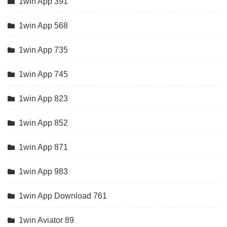
1win App 391
1win App 568
1win App 735
1win App 745
1win App 823
1win App 852
1win App 871
1win App 983
1win App Download 761
1win Aviator 89