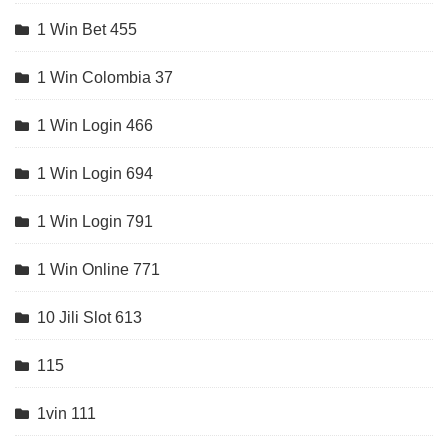
1 Win Bet 455
1 Win Colombia 37
1 Win Login 466
1 Win Login 694
1 Win Login 791
1 Win Online 771
10 Jili Slot 613
115
1vin 111