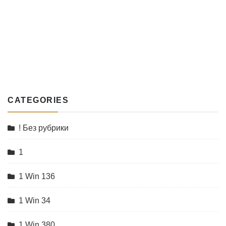
CATEGORIES
! Без рубрики
1
1 Win 136
1 Win 34
1 Win 380