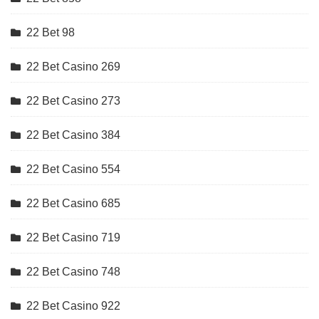
22 Bet 98
22 Bet Casino 269
22 Bet Casino 273
22 Bet Casino 384
22 Bet Casino 554
22 Bet Casino 685
22 Bet Casino 719
22 Bet Casino 748
22 Bet Casino 922