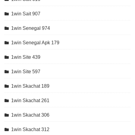
1win Sait 907
1win Senegal 974
1win Senegal Apk 179
1win Site 439
1win Site 597
1win Skachat 189
1win Skachat 261
1win Skachat 306
1win Skachat 312