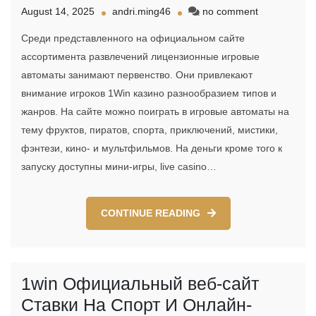
on
August 14, 2025
andri.ming46
no comment
1вин
Среди представленного на официальном сайте
Букмекерск
Компания
ассортимента развлечений лицензионные игровые
Игровые
автоматы занимают первенство. Они привлекают
Автоматы
внимание игроков 1Win казино разнообразием типов и
Онлайн
Спортивные
жанров. На сайте можно поиграть в игровые автоматы на
Ставки
тему фруктов, пиратов, спорта, приключений, мистики,
В
фэнтези, кино- и мультфильмов. На деньги кроме того к
России
запуску доступны мини-игры, live casino…
CONTINUE READING
1win Официальный веб-сайт
Ставки На Спорт И Онлайн-