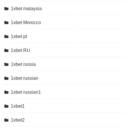
1xbet malaysia
1xbet Morocco
1xbet pt
1xbet RU
1xbet russia
1xbet russian
1xbet russian1
1xbet1
1xbet2