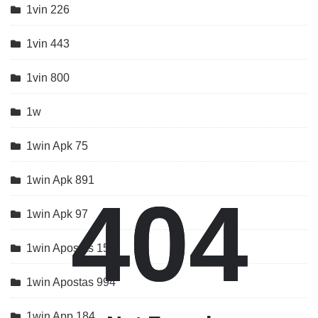
1vin 226
1vin 443
1vin 800
1w
1win Apk 75
1win Apk 891
404
404
1win Apk 97
1win Apostas 150
1win Apostas 994
1win App 184