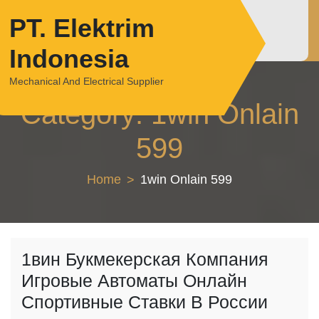
Skip
PT. Elektrim
to
content
Indonesia
Mechanical And Electrical Supplier
Category:
1win Onlain
599
Home
1win Onlain 599
1вин Букмекерская Компания
Игровые Автоматы Онлайн
Спортивные Ставки В России