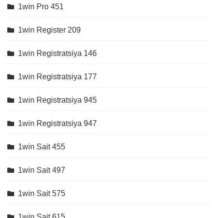
1win Pro 451
1win Register 209
1win Registratsiya 146
1win Registratsiya 177
1win Registratsiya 945
1win Registratsiya 947
1win Sait 455
1win Sait 497
1win Sait 575
1win Sait 615