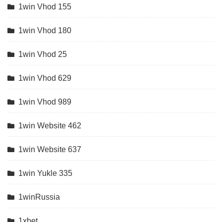
1win Vhod 155
1win Vhod 180
1win Vhod 25
1win Vhod 629
1win Vhod 989
1win Website 462
1win Website 637
1win Yukle 335
1winRussia
1xbet