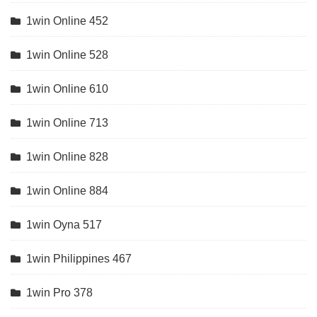
1win Online 452
1win Online 528
1win Online 610
1win Online 713
1win Online 828
1win Online 884
1win Oyna 517
1win Philippines 467
1win Pro 378