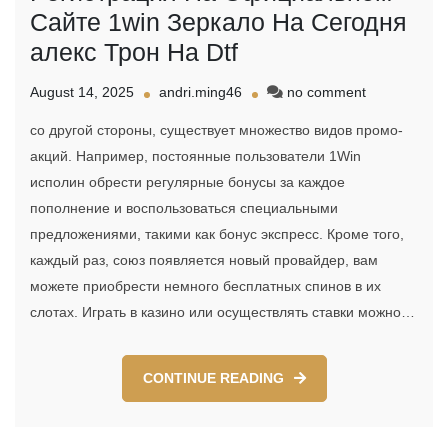
Сайте 1win Зеркало На Сегодня
алекс Трон На Dtf
on
August 14, 2025
andri.ming46
no comment
Регистрация
со другой стороны, существует множество видов промо-
На
Официальн
акций. Например, постоянные пользователи 1Win
Сайте
исполин обрести регулярные бонусы за каждое
1win
пополнение и воспользоваться специальными
Зеркало
На
предложениями, такими как бонус экспресс. Кроме того,
Сегодня
каждый раз, союз появляется новый провайдер, вам
алекс
можете приобрести немного бесплатных спинов в их
Трон
На
слотах. Играть в казино или осуществлять ставки можно…
Dtf
CONTINUE READING