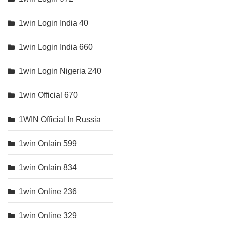
1win Login India 40
1win Login India 660
1win Login Nigeria 240
1win Official 670
1WIN Official In Russia
1win Onlain 599
1win Onlain 834
1win Online 236
1win Online 329