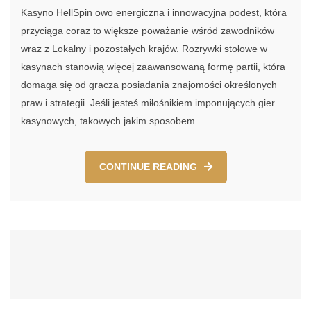
Kasyno HellSpin owo energiczna i innowacyjna podest, która
Kasyno
Internetowego
przyciąga coraz to większe poważanie wśród zawodników
I
wraz z Lokalny i pozostałych krajów. Rozrywki stołowe w
Zabawy
kasynach stanowią więcej zaawansowaną formę partii, która
Hazardowe
W
domaga się od gracza posiadania znajomości określonych
Polsce
praw i strategii. Jeśli jesteś miłośnikiem imponujących gier
kasynowych, takowych jakim sposobem…
CONTINUE READING