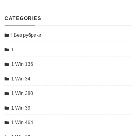
CATEGORIES
! Без рубрики
1
1 Win 136
1 Win 34
1 Win 380
1 Win 39
1 Win 464