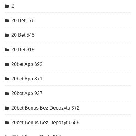
2
20 Bet 176
20 Bet 545
20 Bet 819
20bet App 392
20bet App 871
20bet App 927
20bet Bonus Bez Depozytu 372
20bet Bonus Bez Depozytu 688