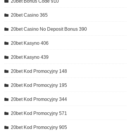
20bet Bonus Code 910
20bet Casino 365
20bet Casino No Deposit Bonus 390
20bet Kasyno 406
20bet Kasyno 439
20bet Kod Promocyjny 148
20bet Kod Promocyjny 195
20bet Kod Promocyjny 344
20bet Kod Promocyjny 571
20bet Kod Promocyjny 905