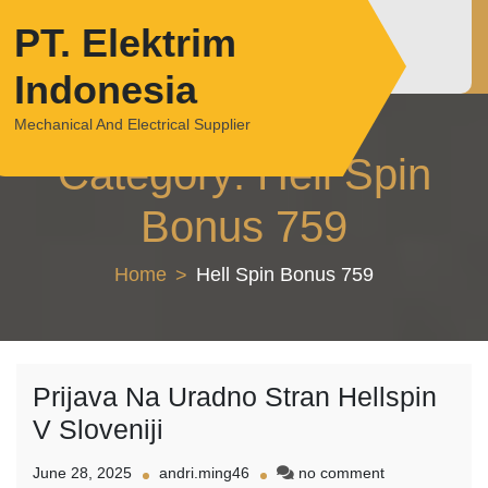
Skip
PT. Elektrim
to
content
Indonesia
Mechanical And Electrical Supplier
Category:
Hell Spin
Bonus 759
Home
Hell Spin Bonus 759
Prijava Na Uradno Stran Hellspin
V Sloveniji
on
June 28, 2025
andri.ming46
no comment