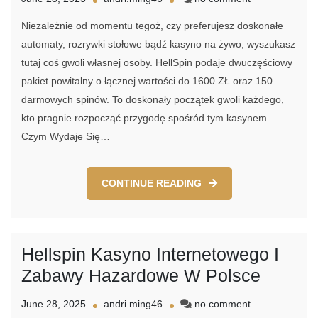
Hellspin
Niezależnie od momentu tegoż, czy preferujesz doskonałe
Casino
Premia
automaty, rozrywki stołowe bądź kasyno na żywo, wyszukasz
Nawet
tutaj coś gwoli własnej osoby. HellSpin podaje dwuczęściowy
1600
pakiet powitalny o łącznej wartości do 1600 ZŁ oraz 150
Pln
Na
darmowych spinów. To doskonały początek gwoli każdego,
Początek
kto pragnie rozpocząć przygodę spośród tym kasynem.
Kasyno
Czym Wydaje Się…
Online
Hellspin
Recenzja
CONTINUE READING
Hellspin Kasyno Internetowego I
Zabawy Hazardowe W Polsce
on
June 28, 2025
andri.ming46
no comment
Hellspin