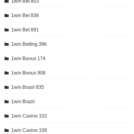
1win Bet 803
1win Bet 836
1win Bet 891
1win Betting 396
1win Bonus 174
1win Bonus 908
1win Brasil 835
1win Brazil
1win Casino 102
1win Casino 108