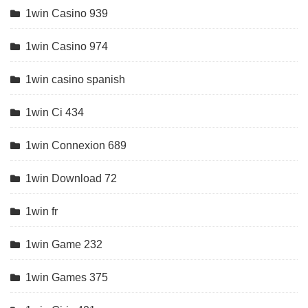
1win Casino 939
1win Casino 974
1win casino spanish
1win Ci 434
1win Connexion 689
1win Download 72
1win fr
1win Game 232
1win Games 375