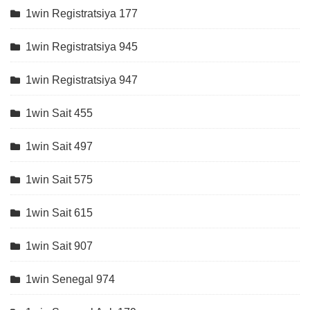
1win Registratsiya 177
1win Registratsiya 945
1win Registratsiya 947
1win Sait 455
1win Sait 497
1win Sait 575
1win Sait 615
1win Sait 907
1win Senegal 974