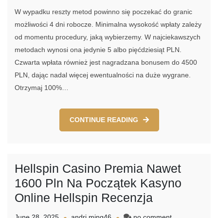
Prijava
W wypadku reszty metod powinno się poczekać do granic
Na
Uradno
możliwości 4 dni robocze. Minimalna wysokość wpłaty zależy
Stran
od momentu procedury, jaką wybierzemy. W najciekawszych
Hellspin
metodach wynosi ona jedynie 5 albo pięćdziesiąt PLN.
V
Sloveniji
Czwarta wpłata również jest nagradzana bonusem do 4500
PLN, dając nadal więcej ewentualności na duże wygrane.
Otrzymaj 100%…
CONTINUE READING
Hellspin Casino Premia Nawet
1600 Pln Na Początek Kasyno
Online Hellspin Recenzja
on
June 28, 2025
andri.ming46
no comment