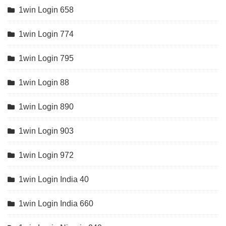
1win Login 658
1win Login 774
1win Login 795
1win Login 88
1win Login 890
1win Login 903
1win Login 972
1win Login India 40
1win Login India 660