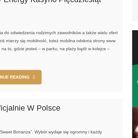
on
Energy
a do odwiedzenia rodzimych zawodników a także wielu ofert
Casino
Pl
ziś mierzy się mobilność, toteż mobilna odsłona strony www
ᐈ
a to, gdzie jesteś – w parku, na plaży bądź w kolejce –
Login
W
Energy
Kasyno
Pięćdziesiąt
NUE READING
Free
Spins
Bonusy
icjalnie W Polsce
on
Graj
b “Sweet Bonanza”. Wybór wydaje się ogromny i każdy
Na