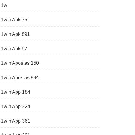
1w
1win Apk 75
1win Apk 891
1win Apk 97
1win Apostas 150
1win Apostas 994
1win App 184
1win App 224
1win App 361