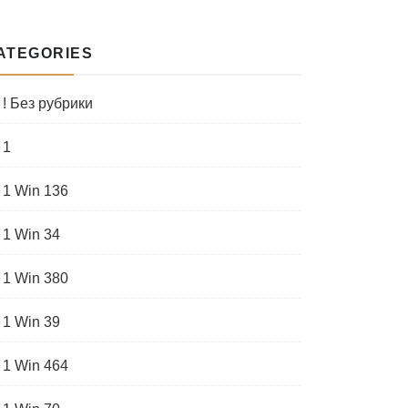
ATEGORIES
! Без рубрики
1
1 Win 136
1 Win 34
1 Win 380
1 Win 39
1 Win 464