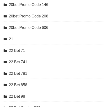
20bet Promo Code 146
20bet Promo Code 208
20bet Promo Code 606
21
22 Bet 71
22 Bet 741
22 Bet 781
22 Bet 858
22 Bet 98