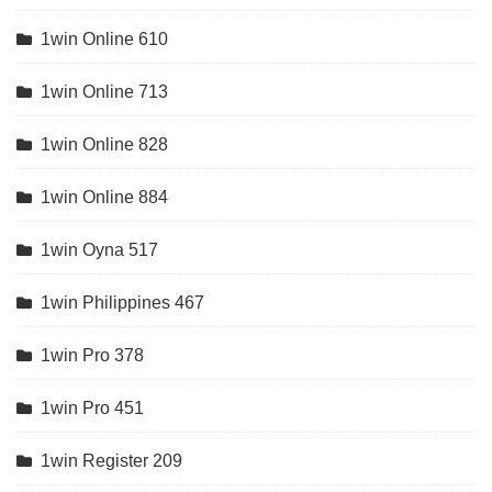
1win Online 610
1win Online 713
1win Online 828
1win Online 884
1win Oyna 517
1win Philippines 467
1win Pro 378
1win Pro 451
1win Register 209