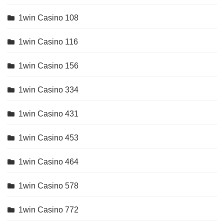
1win Casino 108
1win Casino 116
1win Casino 156
1win Casino 334
1win Casino 431
1win Casino 453
1win Casino 464
1win Casino 578
1win Casino 772