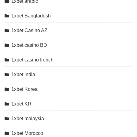
1xbet arabic
1xbet Bangladesh
1xbet Casino AZ
1xbet casino BD
1xbet casino french
1xbet india
1xbet Korea
1xbet KR
1xbet malaysia
1xbet Morocco