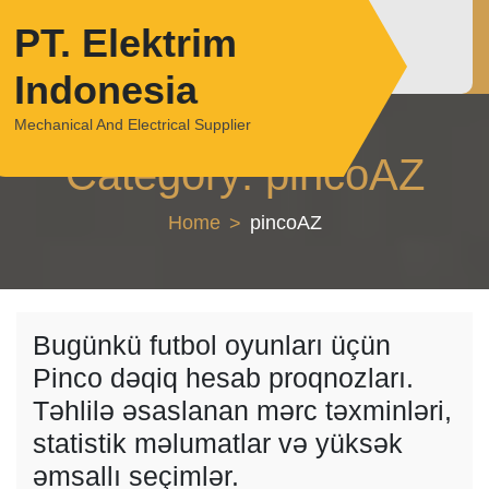
Skip
PT. Elektrim
to
content
Indonesia
Mechanical And Electrical Supplier
Category:
pincoAZ
Home
pincoAZ
Bugünkü futbol oyunları üçün
Pinco dəqiq hesab proqnozları.
Təhlilə əsaslanan mərc təxminləri,
statistik məlumatlar və yüksək
əmsallı seçimlər.