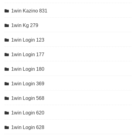
1win Kazino 831
1win Kg 279
1win Login 123
1win Login 177
1win Login 180
1win Login 369
1win Login 568
1win Login 620
1win Login 628