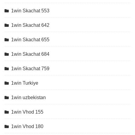
1win Skachat 553
1win Skachat 642
1win Skachat 655
1win Skachat 684
1win Skachat 759
1win Turkiye
1win uzbekistan
1win Vhod 155
1win Vhod 180