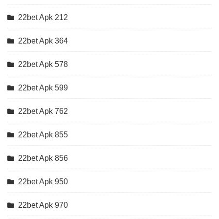
22bet Apk 212
22bet Apk 364
22bet Apk 578
22bet Apk 599
22bet Apk 762
22bet Apk 855
22bet Apk 856
22bet Apk 950
22bet Apk 970