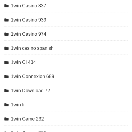
1win Casino 837
1win Casino 939
1win Casino 974
1win casino spanish
1win Ci 434
1win Connexion 689
1win Download 72
1win fr
1win Game 232