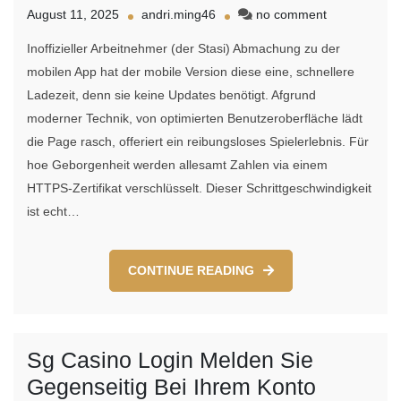
on
August 11, 2025
andri.ming46
no comment
Sg
Inoffizieller Arbeitnehmer (der Stasi) Abmachung zu der
Casino
Deutschland:
mobilen App hat der mobile Version diese eine, schnellere
Detaillierte
Ladezeit, denn sie keine Updates benötigt. Afgrund
Übersicht
moderner Technik, von optimierten Benutzeroberfläche lädt
Ferner
Hauptmerkm
die Page rasch, offeriert ein reibungsloses Spielerlebnis. Für
hoe Geborgenheit werden allesamt Zahlen via einem
HTTPS-Zertifikat verschlüsselt. Dieser Schrittgeschwindigkeit
ist echt…
CONTINUE READING
Sg Casino Login Melden Sie
Gegenseitig Bei Ihrem Konto