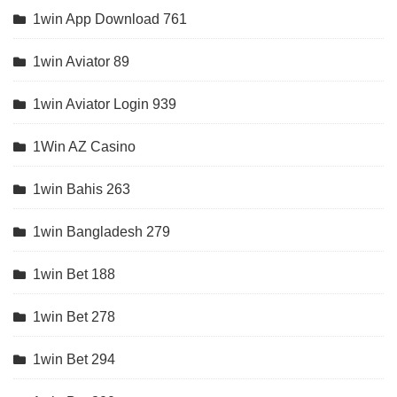
1win App Download 761
1win Aviator 89
1win Aviator Login 939
1Win AZ Casino
1win Bahis 263
1win Bangladesh 279
1win Bet 188
1win Bet 278
1win Bet 294