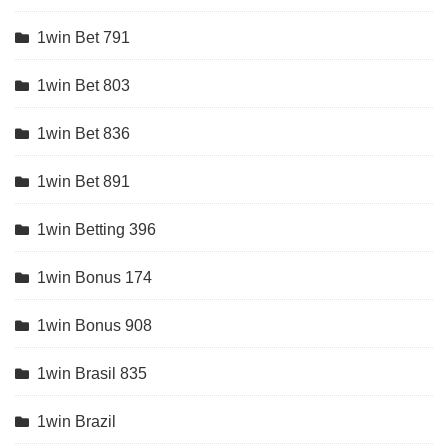
1win Bet 791
1win Bet 803
1win Bet 836
1win Bet 891
1win Betting 396
1win Bonus 174
1win Bonus 908
1win Brasil 835
1win Brazil