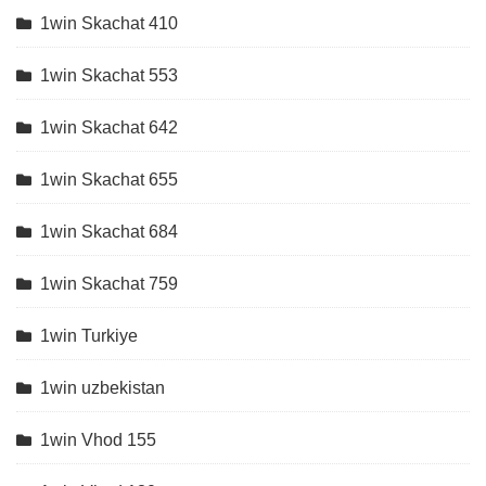
1win Skachat 410
1win Skachat 553
1win Skachat 642
1win Skachat 655
1win Skachat 684
1win Skachat 759
1win Turkiye
1win uzbekistan
1win Vhod 155