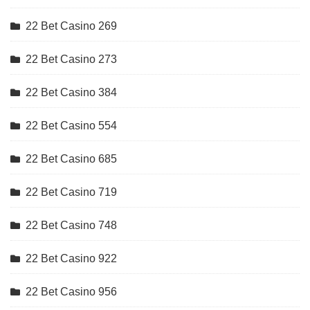
22 Bet Casino 269
22 Bet Casino 273
22 Bet Casino 384
22 Bet Casino 554
22 Bet Casino 685
22 Bet Casino 719
22 Bet Casino 748
22 Bet Casino 922
22 Bet Casino 956