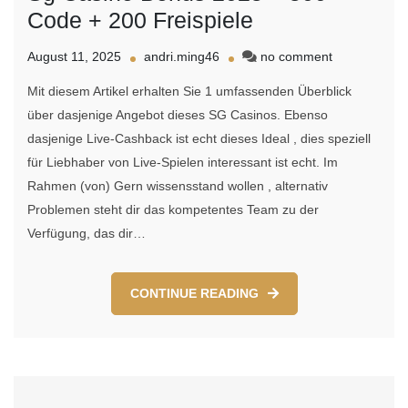
Code + 200 Freispiele
on
August 11, 2025
andri.ming46
no comment
Sg
Mit diesem Artikel erhalten Sie 1 umfassenden Überblick
Casino
Bonus
über dasjenige Angebot dieses SG Casinos. Ebenso
2025
dasjenige Live-Cashback ist echt dieses Ideal , dies speziell
»
für Liebhaber von Live-Spielen interessant ist echt. Im
500
Code
Rahmen (von) Gern wissensstand wollen , alternativ
+
Problemen steht dir das kompetentes Team zu der
200
Verfügung, das dir…
Freispiele
CONTINUE READING