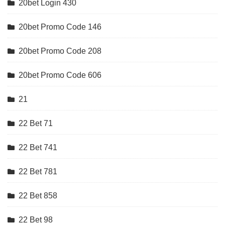
20bet Login 430
20bet Promo Code 146
20bet Promo Code 208
20bet Promo Code 606
21
22 Bet 71
22 Bet 741
22 Bet 781
22 Bet 858
22 Bet 98