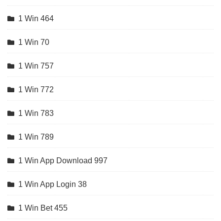
1 Win 464
1 Win 70
1 Win 757
1 Win 772
1 Win 783
1 Win 789
1 Win App Download 997
1 Win App Login 38
1 Win Bet 455