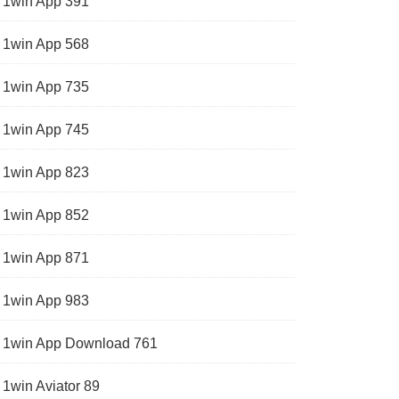
1win App 391
1win App 568
1win App 735
1win App 745
1win App 823
1win App 852
1win App 871
1win App 983
1win App Download 761
1win Aviator 89