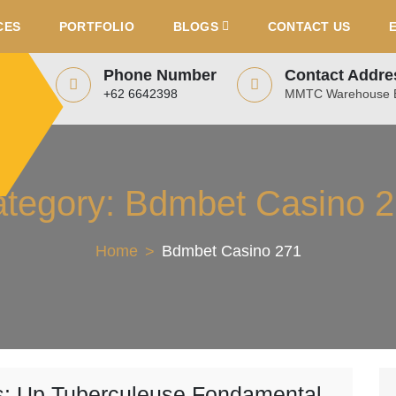
CES
PORTFOLIO
BLOGS
CONTACT US
Phone Number
Contact Addre
+62 6642398
MMTC Warehouse B
tegory:
Bdmbet Casino 
Home
Bdmbet Casino 271
: Up Tuberculeuse Fondamental