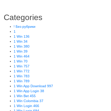
Categories
! Без рубрики
1
1 Win 136
1 Win 34
1 Win 380
1 Win 39
1 Win 464
1 Win 70
1 Win 757
1 Win 772
1 Win 783
1 Win 789
1 Win App Download 997
1 Win App Login 38
1 Win Bet 455
1 Win Colombia 37
1 Win Login 466
1 Win Login 694