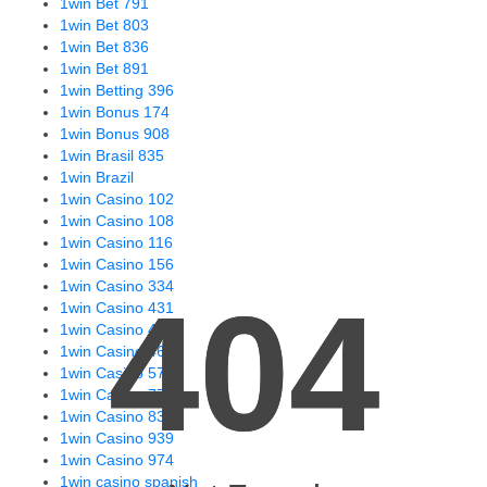
1win Bet 791
1win Bet 803
1win Bet 836
1win Bet 891
1win Betting 396
1win Bonus 174
1win Bonus 908
1win Brasil 835
1win Brazil
1win Casino 102
1win Casino 108
1win Casino 116
1win Casino 156
1win Casino 334
404
404
1win Casino 431
1win Casino 453
1win Casino 464
1win Casino 578
1win Casino 772
1win Casino 837
1win Casino 939
1win Casino 974
1win casino spanish