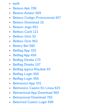
bet9
Betano Apk 708
Betano Aviator 669
Betano Codigo Promocional 457
Betano Download 16
Betano Jogo 851
Betboo Canli 121
Betboo Giris 33
Betboo Giris 962
Betery Bet 580
Betflag App 332
Betflag App 454
Betflag Diretta 170
Betflag Diretta 197
Betflag Ippica Risultati 43
Betflag Login 560
Betflag Login 955
Betmexico App 331
Betmexico Casino En Linea 823
Betnacional App Download 960
Betnacional Download 765
Betonred Casino Login 698