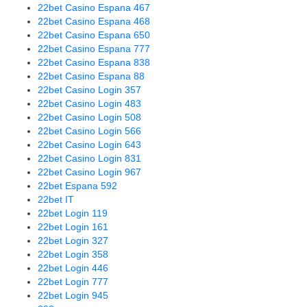
22bet Casino Espana 467
22bet Casino Espana 468
22bet Casino Espana 650
22bet Casino Espana 777
22bet Casino Espana 838
22bet Casino Espana 88
22bet Casino Login 357
22bet Casino Login 483
22bet Casino Login 508
22bet Casino Login 566
22bet Casino Login 643
22bet Casino Login 831
22bet Casino Login 967
22bet Espana 592
22bet IT
22bet Login 119
22bet Login 161
22bet Login 327
22bet Login 358
22bet Login 446
22bet Login 777
22bet Login 945