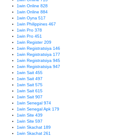
1win Online 828
1win Online 884
1win Oyna 517
1win Philippines 467
1win Pro 378
1win Pro 451
1win Register 209
1win Registratsiya 146
1win Registratsiya 177
1win Registratsiya 945
1win Registratsiya 947
1win Sait 455
1win Sait 497
1win Sait 575
1win Sait 615
1win Sait 907
1win Senegal 974
1win Senegal Apk 179
1win Site 439
1win Site 597
1win Skachat 189
1win Skachat 261