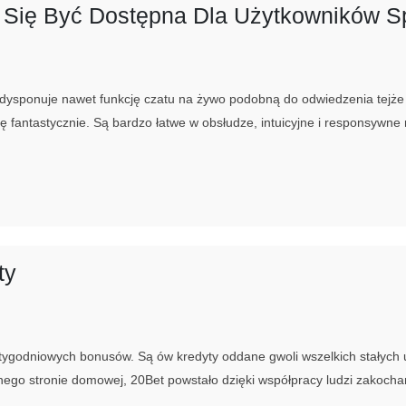
 Się Być Dostępna Dla Użytkowników S
ysponuje nawet funkcję czatu na żywo podobną do odwiedzenia tejże do
 fantastycznie. Są bardzo łatwe w obsłudze, intuicyjne i responsyw
ty
ygodniowych bonusów. Są ów kredyty oddane gwoli wszelkich stałych uży
nego stronie domowej, 20Bet powstało dzięki współpracy ludzi zakoc