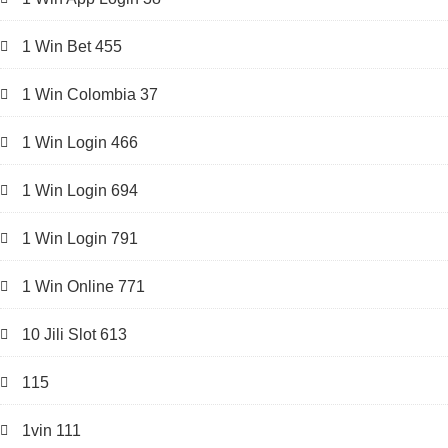
1 Win Bet 455
1 Win Colombia 37
1 Win Login 466
1 Win Login 694
1 Win Login 791
1 Win Online 771
10 Jili Slot 613
115
1vin 111