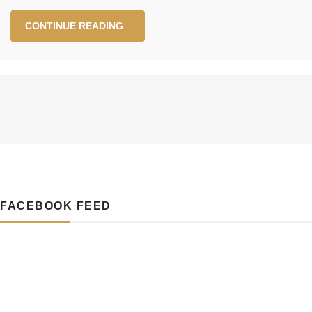
CONTINUE READING
FACEBOOK FEED