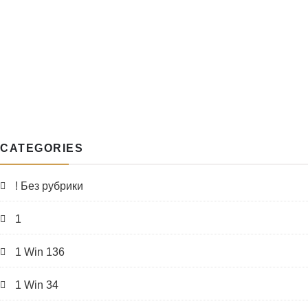
CATEGORIES
! Без рубрики
1
1 Win 136
1 Win 34