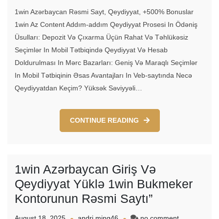
1win
1win Azərbaycan Rəsmi Sayt, Qeydiyyat, +500% Bonuslar
Azerbaycan
Rəsmi
1win Az Content Addım-addım Qeydiyyat Prosesi In Ödəniş
1win
Üsulları: Depozit Və Çıxarma Üçün Rahat Və Təhlükəsiz
Giriş
Seçimlər In Mobil Tətbiqində Qeydiyyat Və Hesab
Login
Və
Doldurulması In Mərc Bazarları: Geniş Və Maraqlı Seçimlər
Qeydiyyat
In Mobil Tətbiqinin Əsas Avantajları In Veb-saytında Necə
Qeydiyyatdan Keçim? Yüksək Səviyyəli…
CONTINUE READING
1win Azərbaycan Giriş Və
Qeydiyyat Yüklə 1win Bukmeker
Kontorunun Rəsmi Saytı”
on
August 18, 2025
andri.ming46
no comment