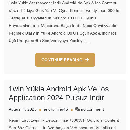
1win Yukle Azerbaycan: Indir Android-də Apk & Ios Content
Yukle
Apk
«1win Türkiye Giriş Yap Ve Oyna Benefit Twenty-four, 000 In
Indir
Tətbiq Xüsusiyyətləri In Kazino: 10 000+ Oyunla
Android
Həyəcanlandırıcı Macərana Başla In-də Necə Qeydiyyatdan
Və
Ios
Keçmək Olar? In Yukle Android Os Os Üçün Apk & Indir Ios
Proqramı
Üçü Proqramı Ən Son Versiyaya Yeniləyin…
CONTINUE READING
1win Yüklə Android Apk Və Ios
Application 2024 Pulsuz Indir
on
August 4, 2025
andri.ming46
no comment
1win
Rəsmi Sayt 1win İlk Depozitinizə +500% F Götürün” Content
Yüklə
Android
Son Söz Olaraq… In Azerbaycan Veb-saytının Üstünlükləri