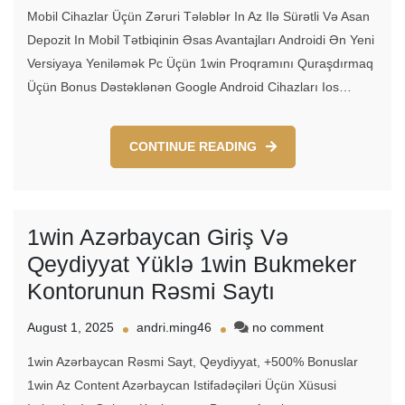
Apk
Mobil Cihazlar Üçün Zəruri Tələblər In Az Ilə Sürətli Və Asan
Və
Depozit In Mobil Tətbiqinin Əsas Avantajları Androidi Ən Yeni
Ios
Application
Versiyaya Yeniləmək Pc Üçün 1win Proqramını Quraşdırmaq
2024
Üçün Bonus Dəstəklənən Google Android Cihazları Ios…
Pulsuz
Indir
CONTINUE READING
1win Azərbaycan Giriş Və
Qeydiyyat Yüklə 1win Bukmeker
Kontorunun Rəsmi Saytı
on
August 1, 2025
andri.ming46
no comment
1win
1win Azərbaycan Rəsmi Sayt, Qeydiyyat, +500% Bonuslar
Azərbaycan
Giriş
1win Az Content Azərbaycan Istifadəçiləri Üçün Xüsusi
Və