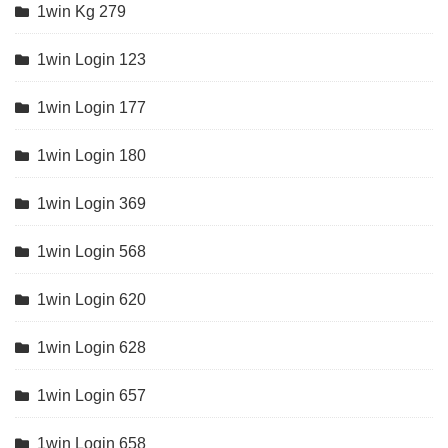
1win Kg 279
1win Login 123
1win Login 177
1win Login 180
1win Login 369
1win Login 568
1win Login 620
1win Login 628
1win Login 657
1win Login 658