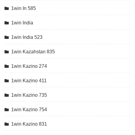
1win In 585
1win India
1win India 523
1win Kazahstan 835
1win Kazino 274
1win Kazino 411
1win Kazino 735
1win Kazino 754
1win Kazino 831