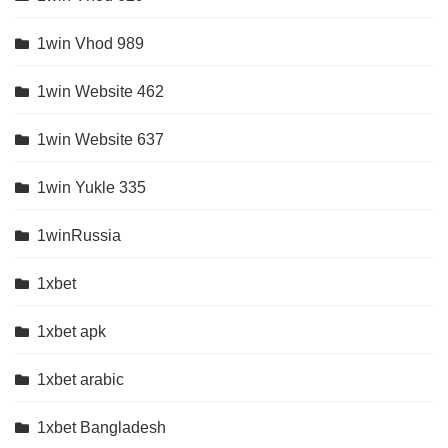
1win Vhod 989
1win Website 462
1win Website 637
1win Yukle 335
1winRussia
1xbet
1xbet apk
1xbet arabic
1xbet Bangladesh