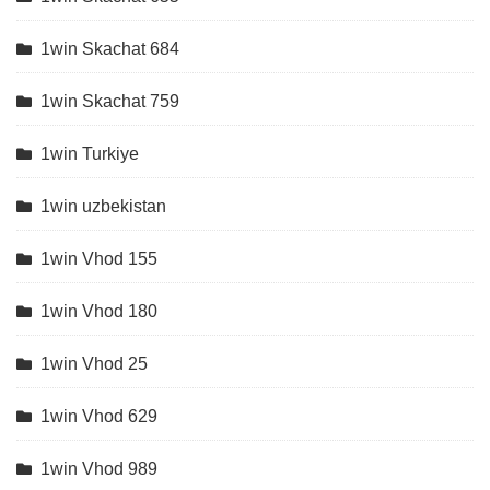
1win Skachat 684
1win Skachat 759
1win Turkiye
1win uzbekistan
1win Vhod 155
1win Vhod 180
1win Vhod 25
1win Vhod 629
1win Vhod 989