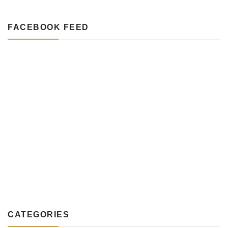
FACEBOOK FEED
CATEGORIES