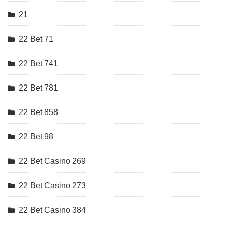
21
22 Bet 71
22 Bet 741
22 Bet 781
22 Bet 858
22 Bet 98
22 Bet Casino 269
22 Bet Casino 273
22 Bet Casino 384