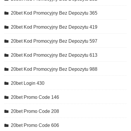
20bet Kod Promocyjny Bez Depozytu 365
20bet Kod Promocyjny Bez Depozytu 419
20bet Kod Promocyjny Bez Depozytu 597
20bet Kod Promocyjny Bez Depozytu 613
20bet Kod Promocyjny Bez Depozytu 988
20bet Login 430
20bet Promo Code 146
20bet Promo Code 208
20bet Promo Code 606