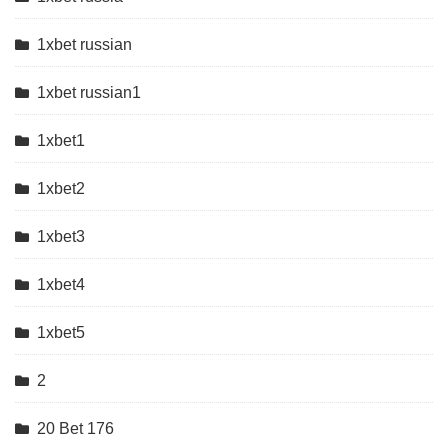
1xbet russian
1xbet russian1
1xbet1
1xbet2
1xbet3
1xbet4
1xbet5
2
20 Bet 176