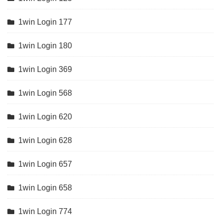
1win Login 177
1win Login 180
1win Login 369
1win Login 568
1win Login 620
1win Login 628
1win Login 657
1win Login 658
1win Login 774