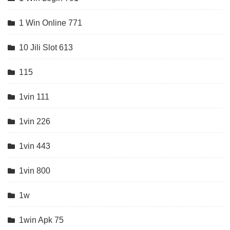
1 Win Online 771
10 Jili Slot 613
115
1vin 111
1vin 226
1vin 443
1vin 800
1w
1win Apk 75