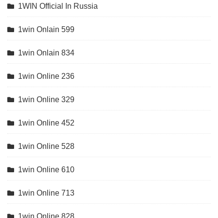
1WIN Official In Russia
1win Onlain 599
1win Onlain 834
1win Online 236
1win Online 329
1win Online 452
1win Online 528
1win Online 610
1win Online 713
1win Online 828