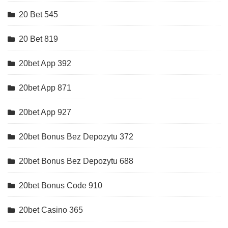
20 Bet 545
20 Bet 819
20bet App 392
20bet App 871
20bet App 927
20bet Bonus Bez Depozytu 372
20bet Bonus Bez Depozytu 688
20bet Bonus Code 910
20bet Casino 365