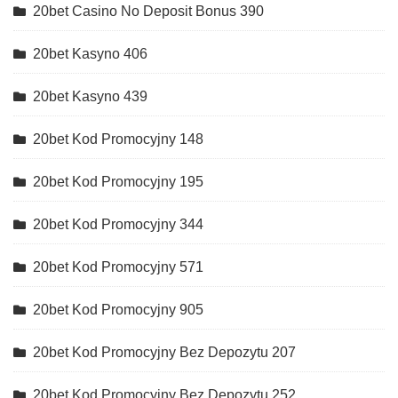
20bet Casino No Deposit Bonus 390
20bet Kasyno 406
20bet Kasyno 439
20bet Kod Promocyjny 148
20bet Kod Promocyjny 195
20bet Kod Promocyjny 344
20bet Kod Promocyjny 571
20bet Kod Promocyjny 905
20bet Kod Promocyjny Bez Depozytu 207
20bet Kod Promocyjny Bez Depozytu 252