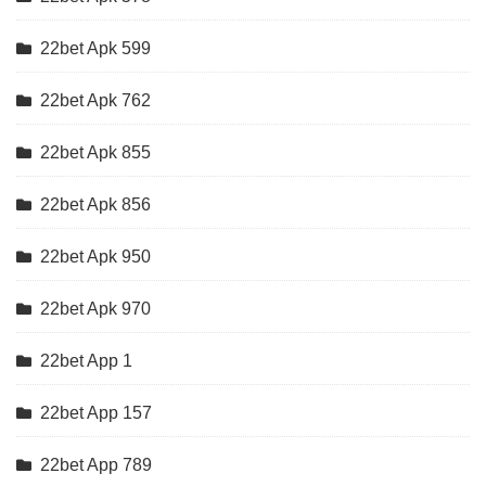
22bet Apk 599
22bet Apk 762
22bet Apk 855
22bet Apk 856
22bet Apk 950
22bet Apk 970
22bet App 1
22bet App 157
22bet App 789