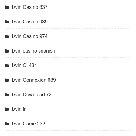
1win Casino 837
1win Casino 939
1win Casino 974
1win casino spanish
1win Ci 434
1win Connexion 689
1win Download 72
1win fr
1win Game 232