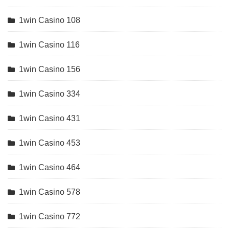
1win Casino 108
1win Casino 116
1win Casino 156
1win Casino 334
1win Casino 431
1win Casino 453
1win Casino 464
1win Casino 578
1win Casino 772