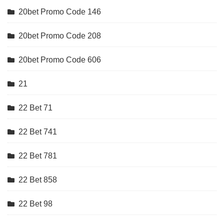
20bet Promo Code 146
20bet Promo Code 208
20bet Promo Code 606
21
22 Bet 71
22 Bet 741
22 Bet 781
22 Bet 858
22 Bet 98