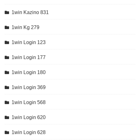
1win Kazino 831
1win Kg 279
1win Login 123
1win Login 177
1win Login 180
1win Login 369
1win Login 568
1win Login 620
1win Login 628