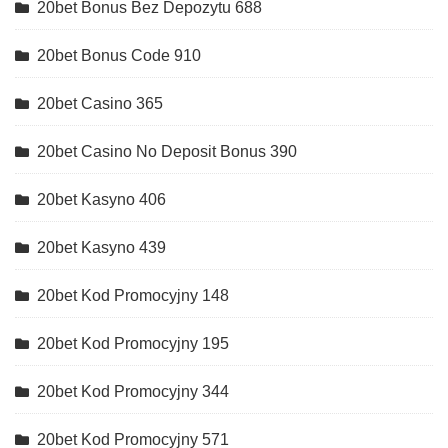
20bet Bonus Bez Depozytu 688
20bet Bonus Code 910
20bet Casino 365
20bet Casino No Deposit Bonus 390
20bet Kasyno 406
20bet Kasyno 439
20bet Kod Promocyjny 148
20bet Kod Promocyjny 195
20bet Kod Promocyjny 344
20bet Kod Promocyjny 571