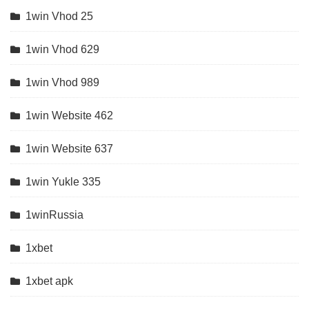
1win Vhod 25
1win Vhod 629
1win Vhod 989
1win Website 462
1win Website 637
1win Yukle 335
1winRussia
1xbet
1xbet apk