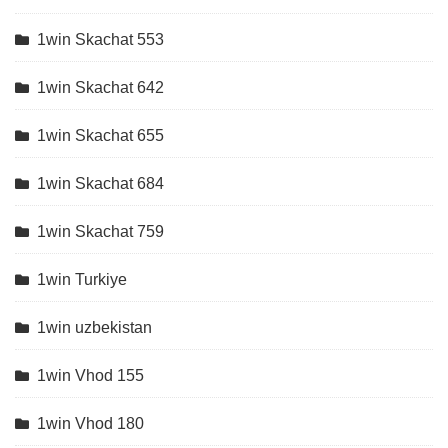
1win Skachat 553
1win Skachat 642
1win Skachat 655
1win Skachat 684
1win Skachat 759
1win Turkiye
1win uzbekistan
1win Vhod 155
1win Vhod 180