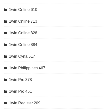
1win Online 610
1win Online 713
1win Online 828
1win Online 884
1win Oyna 517
1win Philippines 467
1win Pro 378
1win Pro 451
1win Register 209