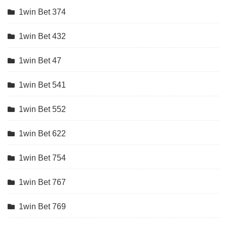
1win Bet 374
1win Bet 432
1win Bet 47
1win Bet 541
1win Bet 552
1win Bet 622
1win Bet 754
1win Bet 767
1win Bet 769