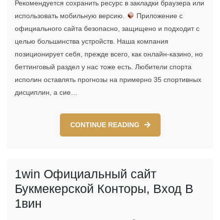
Рекомендуется сохранить ресурс в закладки браузера или
Apk
Скачать
использовать мобильную версию.
Приложение с
Быстро
официального сайта безопасно, защищено и подходит с
И
целью большинства устройств. Наша компания
Безопасно
На
позиционирует себя, прежде всего, как онлайн-казино, но
Android
беттинговый раздел у нас тоже есть. Любители спорта
И
исполин оставлять прогнозы на примерно 35 спортивных
Ios
дисциплин, а сие…
CONTINUE READING
1win Официальный сайт
Букмекерской Конторы, Вход В
1вин