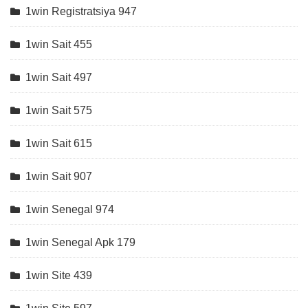
1win Registratsiya 947
1win Sait 455
1win Sait 497
1win Sait 575
1win Sait 615
1win Sait 907
1win Senegal 974
1win Senegal Apk 179
1win Site 439