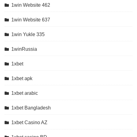
1win Website 462
1win Website 637
1win Yukle 335
1winRussia
1xbet
1xbet apk
1xbet arabic
1xbet Bangladesh
1xbet Casino AZ