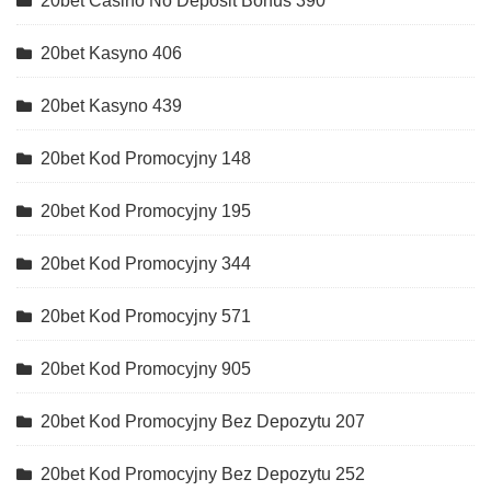
20bet Casino No Deposit Bonus 390
20bet Kasyno 406
20bet Kasyno 439
20bet Kod Promocyjny 148
20bet Kod Promocyjny 195
20bet Kod Promocyjny 344
20bet Kod Promocyjny 571
20bet Kod Promocyjny 905
20bet Kod Promocyjny Bez Depozytu 207
20bet Kod Promocyjny Bez Depozytu 252