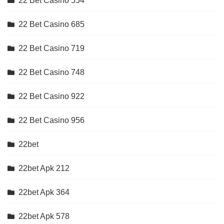
22 Bet Casino 554
22 Bet Casino 685
22 Bet Casino 719
22 Bet Casino 748
22 Bet Casino 922
22 Bet Casino 956
22bet
22bet Apk 212
22bet Apk 364
22bet Apk 578