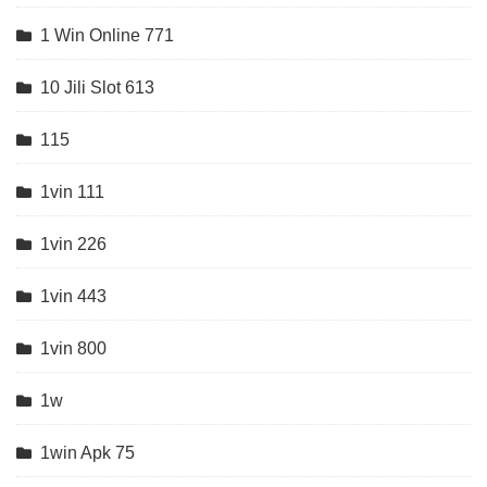
1 Win Online 771
10 Jili Slot 613
115
1vin 111
1vin 226
1vin 443
1vin 800
1w
1win Apk 75