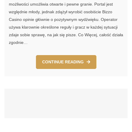
Review
możliwości umożliwia otwarte i pewne granie. Portal jest
Bonuses,
względnie młody, jednak zdążył wyrobić osobiście Bizzo
Promotions,
Casino opinie głównie o pozytywnym wydźwięku. Operator
Games
używa klarownie określone reguły i gracz w każdej sytuacji
zdaje sobie sprawę, na jak się pisze. Co Więcej, całość działa
zgodnie…
CONTINUE READING