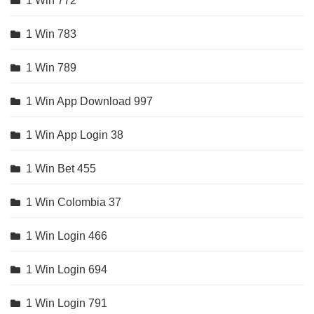
1 Win 772
1 Win 783
1 Win 789
1 Win App Download 997
1 Win App Login 38
1 Win Bet 455
1 Win Colombia 37
1 Win Login 466
1 Win Login 694
1 Win Login 791