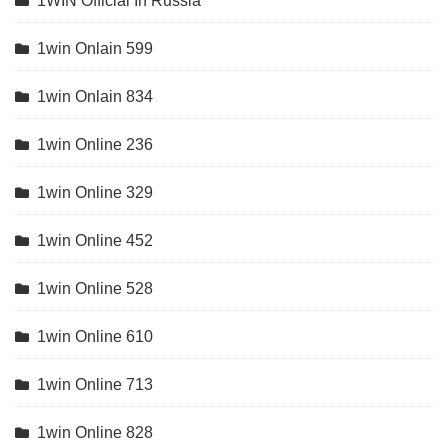
1WIN Official In Russia
1win Onlain 599
1win Onlain 834
1win Online 236
1win Online 329
1win Online 452
1win Online 528
1win Online 610
1win Online 713
1win Online 828