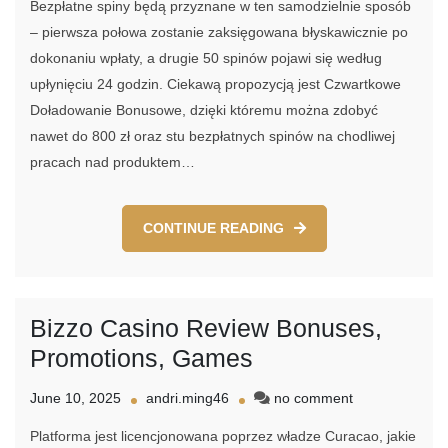
Bezpłatne spiny będą przyznane w ten samodzielnie sposób
Kody
Atrakcyjne
– pierwsza połowa zostanie zaksięgowana błyskawicznie po
I
dokonaniu wpłaty, a drugie 50 spinów pojawi się według
Lista
upłynięciu 24 godzin. Ciekawą propozycją jest Czwartkowe
Bonusów
Doładowanie Bonusowe, dzięki któremu można zdobyć
nawet do 800 zł oraz stu bezpłatnych spinów na chodliwej
pracach nad produktem…
CONTINUE READING
Bizzo Casino Review Bonuses,
Promotions, Games
on
June 10, 2025
andri.ming46
no comment
Bizzo
Platforma jest licencjonowana poprzez władze Curacao, jakie
Casino