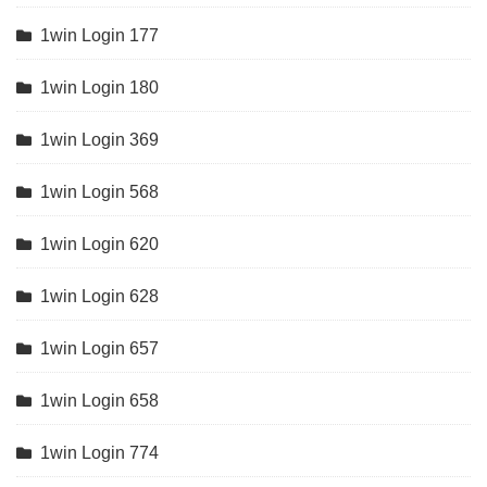
1win Login 177
1win Login 180
1win Login 369
1win Login 568
1win Login 620
1win Login 628
1win Login 657
1win Login 658
1win Login 774