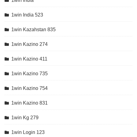
1win India
1win India 523
1win Kazahstan 835
1win Kazino 274
1win Kazino 411
1win Kazino 735
1win Kazino 754
1win Kazino 831
1win Kg 279
1win Login 123