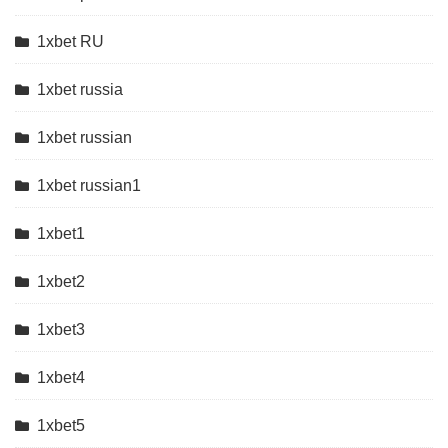
1xbet RU
1xbet russia
1xbet russian
1xbet russian1
1xbet1
1xbet2
1xbet3
1xbet4
1xbet5