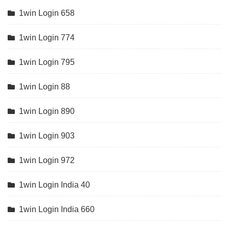
1win Login 658
1win Login 774
1win Login 795
1win Login 88
1win Login 890
1win Login 903
1win Login 972
1win Login India 40
1win Login India 660