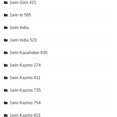
1win Giris 421
1win In 585
1win India
1win India 523
1win Kazahstan 835
1win Kazino 274
1win Kazino 411
1win Kazino 735
1win Kazino 754
1win Kazino 831