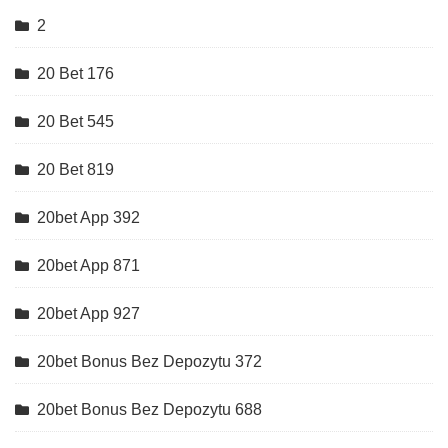
2
20 Bet 176
20 Bet 545
20 Bet 819
20bet App 392
20bet App 871
20bet App 927
20bet Bonus Bez Depozytu 372
20bet Bonus Bez Depozytu 688