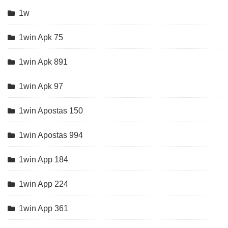
1w
1win Apk 75
1win Apk 891
1win Apk 97
1win Apostas 150
1win Apostas 994
1win App 184
1win App 224
1win App 361