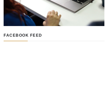
FACEBOOK FEED