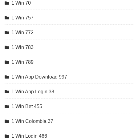
1 Win 70
1 Win 757
1 Win 772
1 Win 783
1 Win 789
1 Win App Download 997
1 Win App Login 38
1 Win Bet 455
1 Win Colombia 37
1 Win Login 466