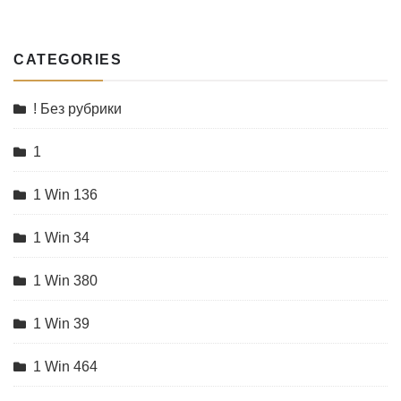
CATEGORIES
! Без рубрики
1
1 Win 136
1 Win 34
1 Win 380
1 Win 39
1 Win 464