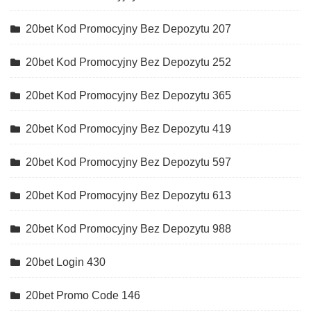
20bet Kod Promocyjny Bez Depozytu 207
20bet Kod Promocyjny Bez Depozytu 252
20bet Kod Promocyjny Bez Depozytu 365
20bet Kod Promocyjny Bez Depozytu 419
20bet Kod Promocyjny Bez Depozytu 597
20bet Kod Promocyjny Bez Depozytu 613
20bet Kod Promocyjny Bez Depozytu 988
20bet Login 430
20bet Promo Code 146