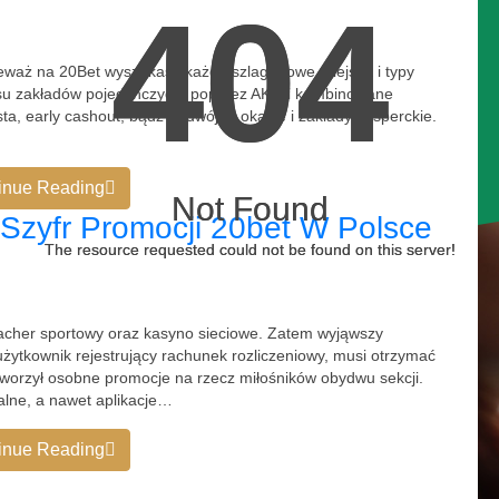
404
404
ieważ na 20Bet wyszukasz każde szlagierowe miejsca i typy
asu zakładów pojedynczych, poprzez AKO i kombinowane
ta, early cashout, bądź podwójne okazje i zakłady eksperckie.
inue Reading
Not Found
Not Found
Szyfr Promocji 20bet W Polsce
The resource requested could not be found on this server!
The resource requested could not be found on this server!
acher sportowy oraz kasyno sieciowe. Zatem wyjąwszy
użytkownik rejestrujący rachunek rozliczeniowy, musi otrzymać
worzył osobne promocje na rzecz miłośników obydwu sekcji.
alne, a nawet aplikacje…
inue Reading