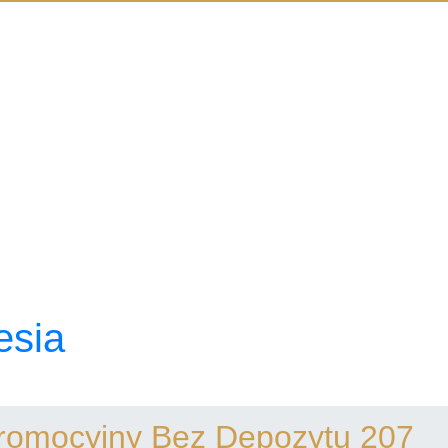
esia
romocyjny Bez Depozytu 207