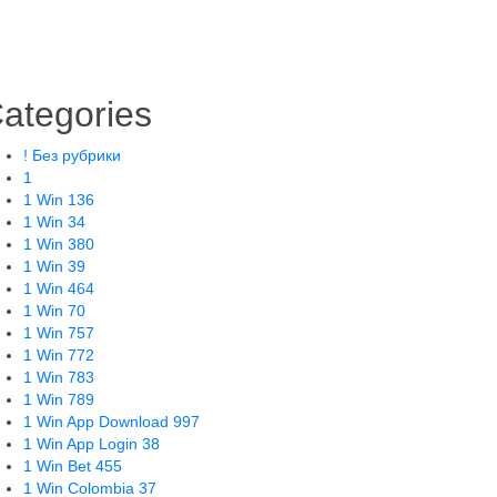
ategories
! Без рубрики
1
1 Win 136
1 Win 34
1 Win 380
1 Win 39
1 Win 464
1 Win 70
1 Win 757
1 Win 772
1 Win 783
1 Win 789
1 Win App Download 997
1 Win App Login 38
1 Win Bet 455
1 Win Colombia 37