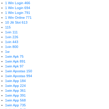
1 Win Login 466
1 Win Login 694
1 Win Login 791
1 Win Online 771
10 Jili Slot 613
115
1vin 111
1vin 226
1vin 443
1vin 800
1w
1win Apk 75
1win Apk 891
1win Apk 97
1win Apostas 150
1win Apostas 994
1win App 184
1win App 224
1win App 361
1win App 391
1win App 568
1win App 735