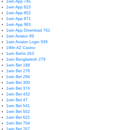
1win App 745
1win App 823
1win App 852
1win App 871
1win App 983
1win App Download 761
1win Aviator 89
1win Aviator Login 939
1Win AZ Casino
1win Bahis 263
1win Bangladesh 279
1win Bet 188
1win Bet 278
1win Bet 294
1win Bet 300
1win Bet 374
1win Bet 432
1win Bet 47
1win Bet 541
1win Bet 552
1win Bet 622
1win Bet 754
1win Bet 767