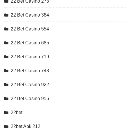
22 Bet Casino 273
22 Bet Casino 384
22 Bet Casino 554
22 Bet Casino 685
22 Bet Casino 719
22 Bet Casino 748
22 Bet Casino 922
22 Bet Casino 956
22bet
22bet Apk 212