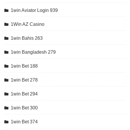
1win Aviator Login 939
1Win AZ Casino
1win Bahis 263
1win Bangladesh 279
1win Bet 188
1win Bet 278
1win Bet 294
1win Bet 300
1win Bet 374