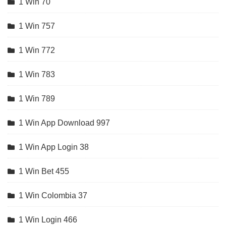
1 Win 70
1 Win 757
1 Win 772
1 Win 783
1 Win 789
1 Win App Download 997
1 Win App Login 38
1 Win Bet 455
1 Win Colombia 37
1 Win Login 466