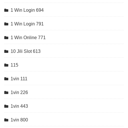
1 Win Login 694
1 Win Login 791
1 Win Online 771
10 Jili Slot 613
115
1vin 111
1vin 226
1vin 443
1vin 800