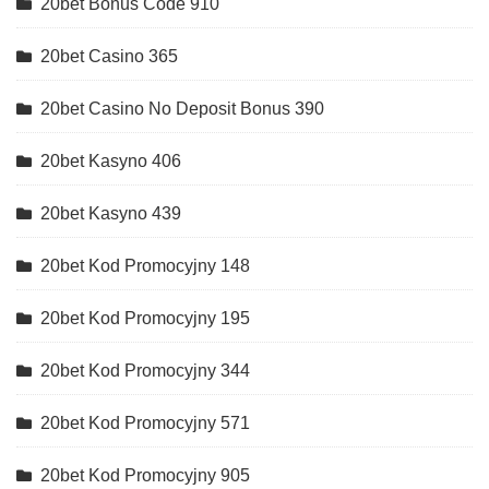
20bet Bonus Code 910
20bet Casino 365
20bet Casino No Deposit Bonus 390
20bet Kasyno 406
20bet Kasyno 439
20bet Kod Promocyjny 148
20bet Kod Promocyjny 195
20bet Kod Promocyjny 344
20bet Kod Promocyjny 571
20bet Kod Promocyjny 905