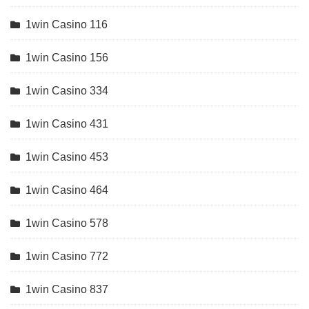
1win Casino 116
1win Casino 156
1win Casino 334
1win Casino 431
1win Casino 453
1win Casino 464
1win Casino 578
1win Casino 772
1win Casino 837