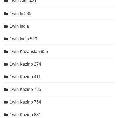
1win Giris 421
1win In 585
1win India
1win India 523
1win Kazahstan 835
1win Kazino 274
1win Kazino 411
1win Kazino 735
1win Kazino 754
1win Kazino 831