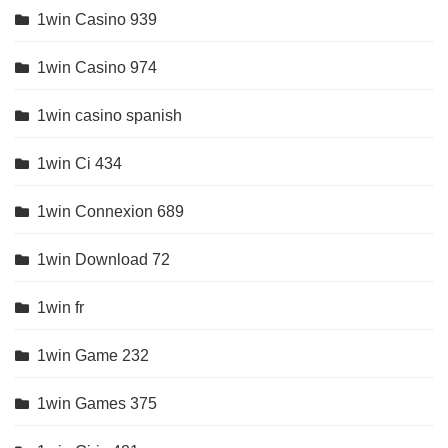
1win Casino 939
1win Casino 974
1win casino spanish
1win Ci 434
1win Connexion 689
1win Download 72
1win fr
1win Game 232
1win Games 375