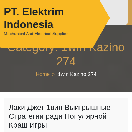
Skip
PT. Elektrim
to
content
Indonesia
Mechanical And Electrical Supplier
Category:
1win Kazino
274
Home
1win Kazino 274
Лаки Джет 1вин Выигрышные
Стратегии ради Популярной
Краш Игры