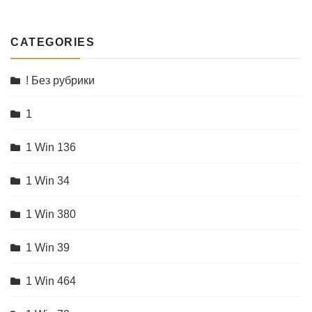
CATEGORIES
! Без рубрики
1
1 Win 136
1 Win 34
1 Win 380
1 Win 39
1 Win 464