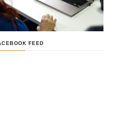
ACEBOOK FEED