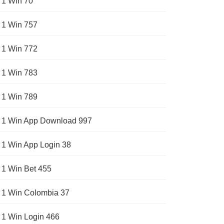
1 Win 70
1 Win 757
1 Win 772
1 Win 783
1 Win 789
1 Win App Download 997
1 Win App Login 38
1 Win Bet 455
1 Win Colombia 37
1 Win Login 466