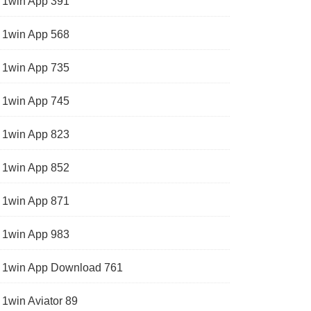
1win App 391
1win App 568
1win App 735
1win App 745
1win App 823
1win App 852
1win App 871
1win App 983
1win App Download 761
1win Aviator 89