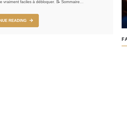
tre vraiment faciles à débloquer. 📝 Sommaire…
Légal
NUE READING
F