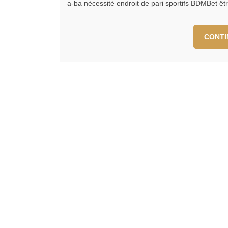
a-ba nécessité endroit de pari sportifs BDMBet ê
CONTI