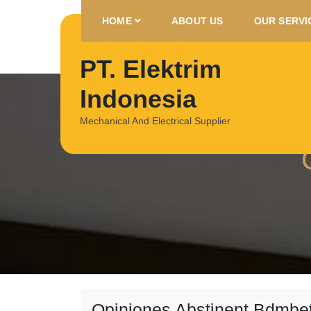
Skip
to
HOME
ABOUT US
OUR SERVI
content
PT. Elektrim
Indonesia
Mechanical And Electrical Supplier
Opiniones Abstinent Bdmbe