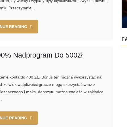
tarań, by wpłaty i wypłaty były błyskawiczne, zwykłe i pewne,
ę
hnik. Przeczytanie…
raz
arnij
0zł
NUE READING
nusu
F
100% Nadprogram Do 500zł
bet
szenie konta do 400 ZŁ. Bonus ten można wykorzystać na
sino
chkolwiek wątpliwości gracze mogą skorzystać wraz z
obądź
 nieznacznego i maks. depozytu można znaleźć w zakładce
00%
s…
dprogram
o
0zł
NUE READING