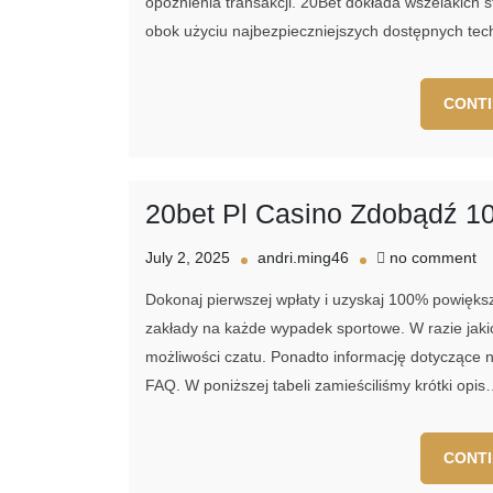
opóźnienia transakcji. 20Bet dokłada wszelakich s
Si
obok użyciu najbezpieczniejszych dostępnych tec
Te
I
Zg
40
CONTI
Bo
20bet Pl Casino Zdobądź 
on
July 2, 2025
andri.ming46
no comment
20
Dokonaj pierwszej wpłaty i uzyskaj 100% powięk
Pl
Ca
zakłady na każde wypadek sportowe. W razie jaki
Zd
możliwości czatu. Ponadto informację dotyczące
1
FAQ. W poniższej tabeli zamieściliśmy krótki opi
Na
D
50
CONTI