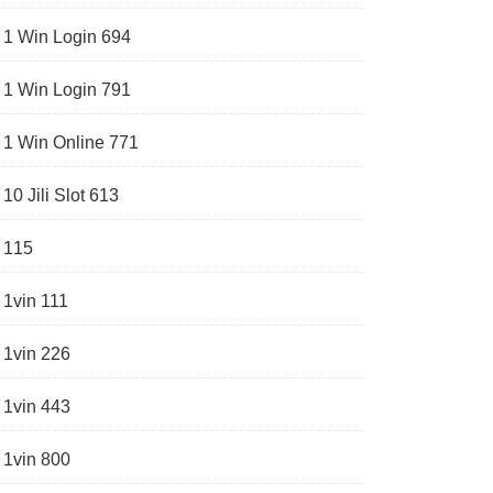
1 Win Login 694
1 Win Login 791
1 Win Online 771
10 Jili Slot 613
115
1vin 111
1vin 226
1vin 443
1vin 800