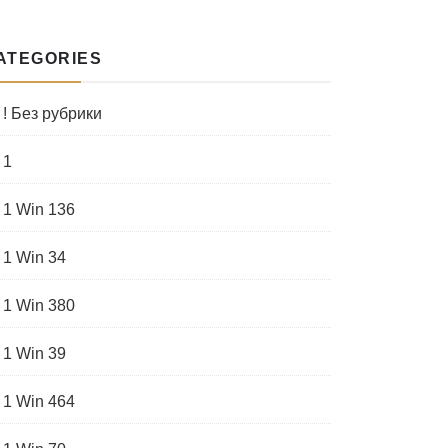
ATEGORIES
! Без рубрики
1
1 Win 136
1 Win 34
1 Win 380
1 Win 39
1 Win 464