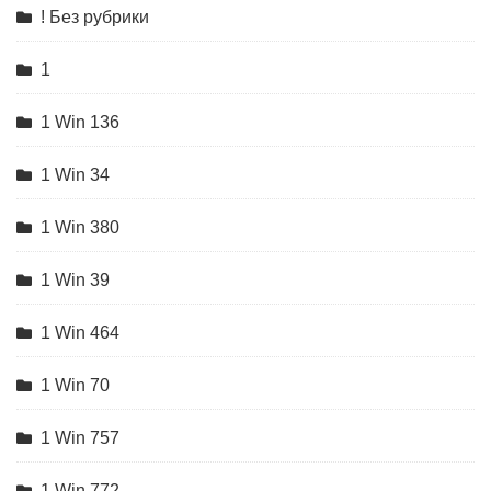
! Без рубрики
1
1 Win 136
1 Win 34
1 Win 380
1 Win 39
1 Win 464
1 Win 70
1 Win 757
1 Win 772