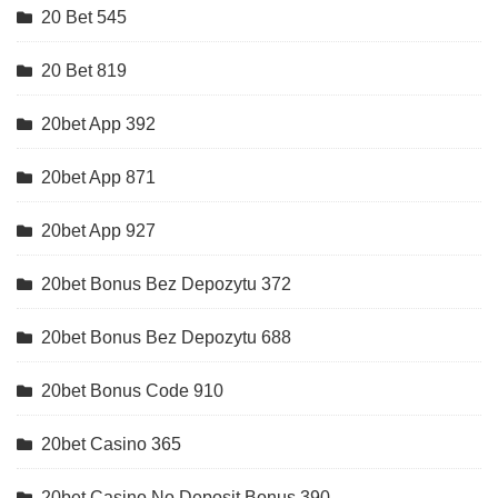
20 Bet 545
20 Bet 819
20bet App 392
20bet App 871
20bet App 927
20bet Bonus Bez Depozytu 372
20bet Bonus Bez Depozytu 688
20bet Bonus Code 910
20bet Casino 365
20bet Casino No Deposit Bonus 390