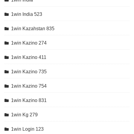
1win India 523
1win Kazahstan 835
1win Kazino 274
1win Kazino 411
1win Kazino 735
1win Kazino 754
1win Kazino 831
1win Kg 279
1win Login 123