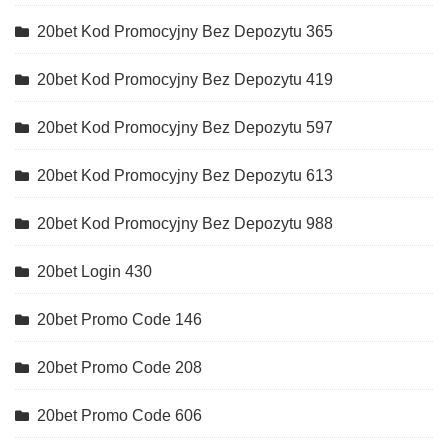
20bet Kod Promocyjny Bez Depozytu 365
20bet Kod Promocyjny Bez Depozytu 419
20bet Kod Promocyjny Bez Depozytu 597
20bet Kod Promocyjny Bez Depozytu 613
20bet Kod Promocyjny Bez Depozytu 988
20bet Login 430
20bet Promo Code 146
20bet Promo Code 208
20bet Promo Code 606