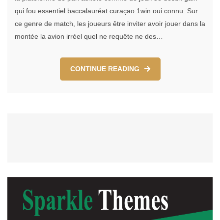
En
qui fou essentiel baccalauréat curaçao 1win oui connu. Sur
Ligne
ce genre de match, les joueurs être inviter avoir jouer dans la
Jouez
En
montée la avion irréel quel ne requête ne des…
Fondamenta
Réel
Est
CONTINUE READING
Cameroun