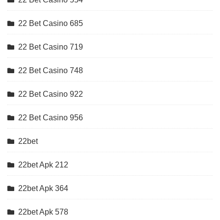
22 Bet Casino 685
22 Bet Casino 719
22 Bet Casino 748
22 Bet Casino 922
22 Bet Casino 956
22bet
22bet Apk 212
22bet Apk 364
22bet Apk 578