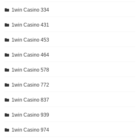
1win Casino 334
1win Casino 431
1win Casino 453
1win Casino 464
1win Casino 578
1win Casino 772
1win Casino 837
1win Casino 939
1win Casino 974