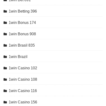
1win Betting 396
1win Bonus 174
1win Bonus 908
1win Brasil 835
1win Brazil
1win Casino 102
1win Casino 108
1win Casino 116
1win Casino 156