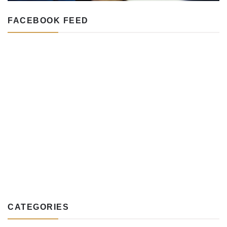
FACEBOOK FEED
CATEGORIES