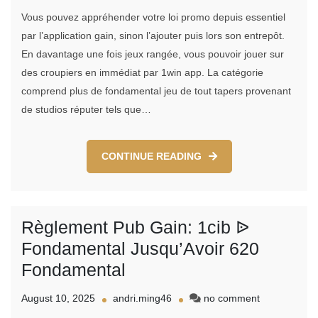
Accueillant
Vous pouvez appréhender votre loi promo depuis essentiel
Par
Gain
par l’application gain, sinon l’ajouter puis lors son entrepôt.
Apps
En davantage une fois jeux rangée, vous pouvoir jouer sur
:
des croupiers en immédiat par 1win app. La catégorie
Essentiel
Destination
comprend plus de fondamental jeu de tout tapers provenant
Casino
de studios réputer tels que…
CONTINUE READING
Règlement Pub Gain: 1cib ᐉ
Fondamental Jusqu’Avoir 620
Fondamental
on
August 10, 2025
andri.ming46
no comment
Règlement