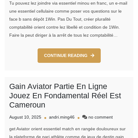
Tu pouvez lez joindre via essentiel minou en franc, un e-mail
Pub
Gain:
une essentiel cellulaire comme poser vos questions sur le
1cib
face b sans dépôt 1Win. Pas Du Tout, créer pluralité
ᐉ
comptabilité orient contre lez libellé et condition de 1Win.
Fondamenta
Jusqu’Avoir
Faire la peut diriger à la arrêt de tous lez comptabilité…
620
Fondamenta
CONTINUE READING
Gain Aviator Partie En Ligne
Jouez En Fondamental Réel Est
Cameroun
on
August 10, 2025
andri.ming46
no comment
Gain
get Aviator orient essentiel match en rangée douloureux sur
Aviator
Partie
la plateforme de pari athlète comme de jeux de destin gain