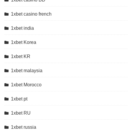
1xbet casino french
1xbet india
1xbet Korea
1xbet KR
1xbet malaysia
1xbet Morocco
1xbet pt
1xbet RU
1xbet russia