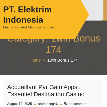
Skip
PT. Elektrim
to
content
Indonesia
Mechanical And Electrical Supplier
Category:
1win Bonus
174
Home
1win Bonus 174
Accueillant Par Gain Apps :
Essentiel Destination Casino
on
August 10, 2025
andri.ming46
no comment