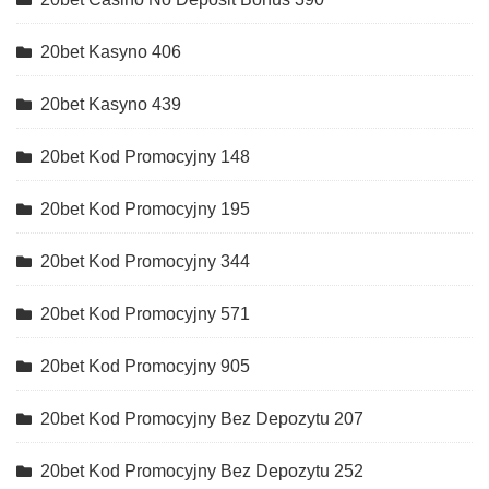
20bet Kasyno 406
20bet Kasyno 439
20bet Kod Promocyjny 148
20bet Kod Promocyjny 195
20bet Kod Promocyjny 344
20bet Kod Promocyjny 571
20bet Kod Promocyjny 905
20bet Kod Promocyjny Bez Depozytu 207
20bet Kod Promocyjny Bez Depozytu 252