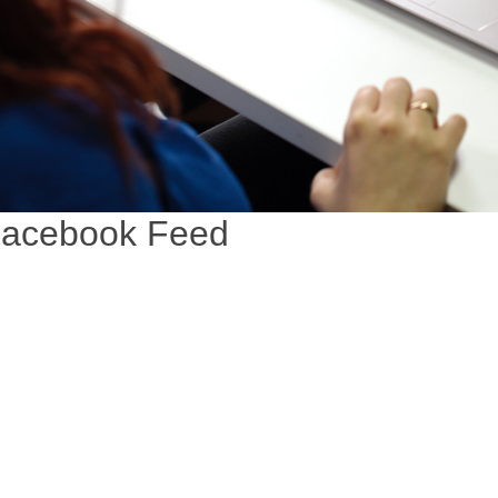
acebook Feed