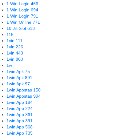
1 Win Login 466
1 Win Login 694
1 Win Login 791
1 Win Online 771
10 Jili Slot 613
115
1vin 111
1vin 226
1vin 443
1vin 800
1w
1win Apk 75
1win Apk 891
1win Apk 97
1win Apostas 150
1win Apostas 994
1win App 184
1win App 224
1win App 361
1win App 391
1win App 568
1win App 735