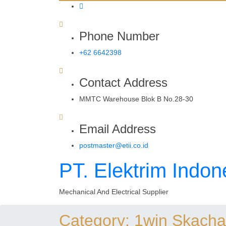
Phone Number
+62 6642398
Contact Address
MMTC Warehouse Blok B No.28-30
Email Address
postmaster@etii.co.id
PT. Elektrim Indon
Mechanical And Electrical Supplier
Category:
1win Skacha