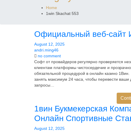
Home
1win Skachat 553
Официальный веб-сайт И
August 12, 2025
andri.ming46
on
no comment
Официальный
Софт от провайдеров регулярно проверяется не
веб-
клиентам платформы чистосердечие и прозрачно
сайт
обязательной процедурой в онлайн казино 1Вин. 
И
занять максимум 24 часа, чтобы перевести ваши
Регистрация
запросы…
В
Казино
Cont
1вин Букмекерская Комп
Онлайн Спортивные Ста
August 12, 2025