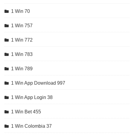
1 Win 70
1 Win 757
1 Win 772
1 Win 783
1 Win 789
1 Win App Download 997
1 Win App Login 38
1 Win Bet 455
1 Win Colombia 37