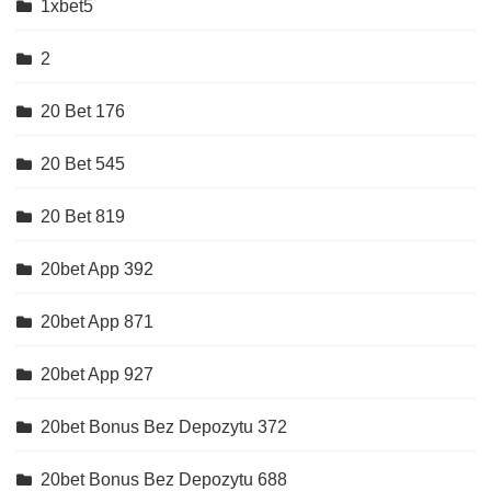
1xbet5
2
20 Bet 176
20 Bet 545
20 Bet 819
20bet App 392
20bet App 871
20bet App 927
20bet Bonus Bez Depozytu 372
20bet Bonus Bez Depozytu 688