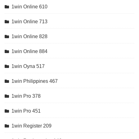
1win Online 610
1win Online 713
1win Online 828
1win Online 884
1win Oyna 517
1win Philippines 467
1win Pro 378
1win Pro 451
1win Register 209