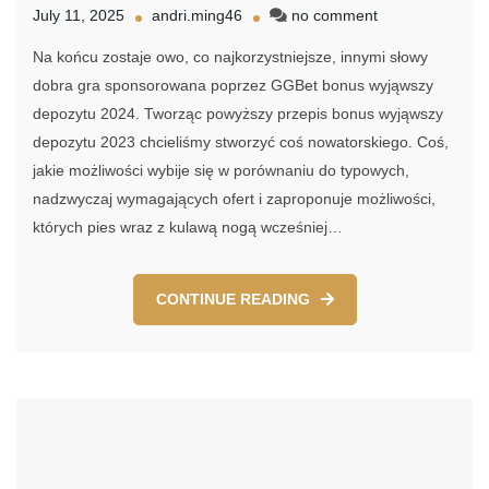
on
July 11, 2025
andri.ming46
no comment
Ggbet
Na końcu zostaje owo, co najkorzystniejsze, innymi słowy
Podaje
Pięćdziesięciu
dobra gra sponsorowana poprzez GGBet bonus wyjąwszy
Bezpłatnych
depozytu 2024. Tworząc powyższy przepis bonus wyjąwszy
Spinów
depozytu 2023 chcieliśmy stworzyć coś nowatorskiego. Coś,
Z
Brakiem
jakie możliwości wybije się w porównaniu do typowych,
Depozytu
nadzwyczaj wymagających ofert i zaproponuje możliwości,
których pies wraz z kulawą nogą wcześniej…
CONTINUE READING