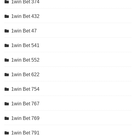
1win Bet 374
1win Bet 432
1win Bet 47
1win Bet 541
1win Bet 552
1win Bet 622
1win Bet 754
1win Bet 767
1win Bet 769
1win Bet 791