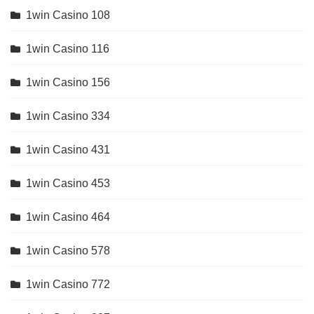
1win Casino 108
1win Casino 116
1win Casino 156
1win Casino 334
1win Casino 431
1win Casino 453
1win Casino 464
1win Casino 578
1win Casino 772