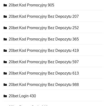
20bet Kod Promocyjny 905
20bet Kod Promocyjny Bez Depozytu 207
20bet Kod Promocyjny Bez Depozytu 252
20bet Kod Promocyjny Bez Depozytu 365
20bet Kod Promocyjny Bez Depozytu 419
20bet Kod Promocyjny Bez Depozytu 597
20bet Kod Promocyjny Bez Depozytu 613
20bet Kod Promocyjny Bez Depozytu 988
20bet Login 430