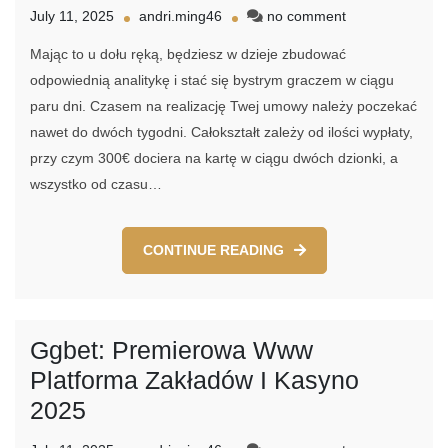
on
July 11, 2025
andri.ming46
no comment
Ggbet
Mając to u dołu ręką, będziesz w dzieje zbudować
Nasz
Kraj
odpowiednią analitykę i stać się bystrym graczem w ciągu
Oficjalna
paru dni. Czasem na realizację Twej umowy należy poczekać
Strona
nawet do dwóch tygodni. Całokształt zależy od ilości wypłaty,
Ggbet
Zakłady
przy czym 300€ dociera na kartę w ciągu dwóch dzionki, a
Sportowe
wszystko od czasu…
I
Kasyno
Internetowego
CONTINUE READING
Ggbet: Premierowa Www
Platforma Zakładów I Kasyno
2025