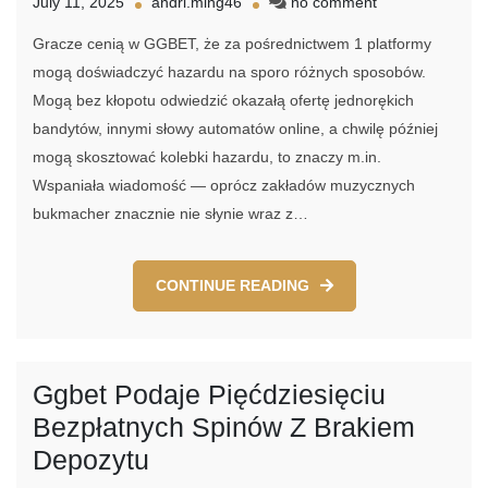
on
July 11, 2025
andri.ming46
no comment
Ggbet:
Gracze cenią w GGBET, że za pośrednictwem 1 platformy
Premierowa
Www
mogą doświadczyć hazardu na sporo różnych sposobów.
Platforma
Mogą bez kłopotu odwiedzić okazałą ofertę jednorękich
Zakładów
bandytów, innymi słowy automatów online, a chwilę później
I
Kasyno
mogą skosztować kolebki hazardu, to znaczy m.in.
2025
Wspaniała wiadomość — oprócz zakładów muzycznych
bukmacher znacznie nie słynie wraz z…
CONTINUE READING
Ggbet Podaje Pięćdziesięciu
Bezpłatnych Spinów Z Brakiem
Depozytu