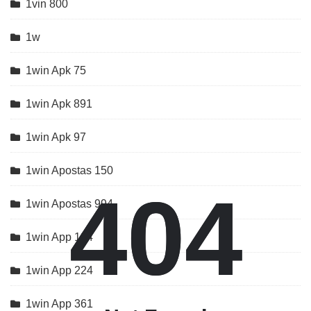
1vin 800
1w
1win Apk 75
1win Apk 891
1win Apk 97
1win Apostas 150
404
404
1win Apostas 994
1win App 184
1win App 224
1win App 361