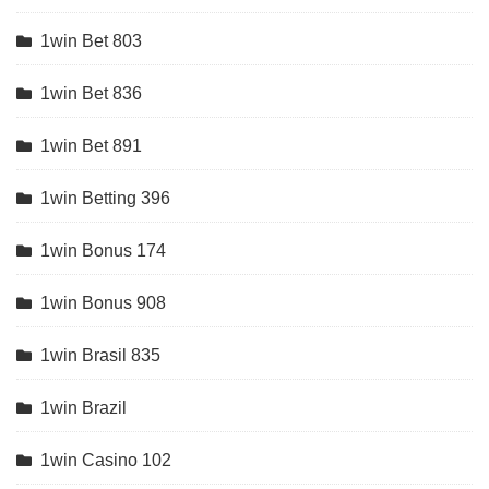
1win Bet 803
1win Bet 836
1win Bet 891
1win Betting 396
1win Bonus 174
1win Bonus 908
1win Brasil 835
1win Brazil
1win Casino 102