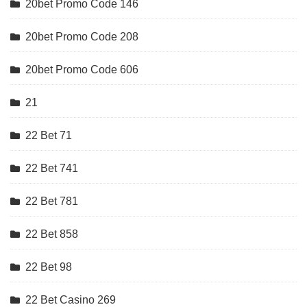
20bet Promo Code 146
20bet Promo Code 208
20bet Promo Code 606
21
22 Bet 71
22 Bet 741
22 Bet 781
22 Bet 858
22 Bet 98
22 Bet Casino 269