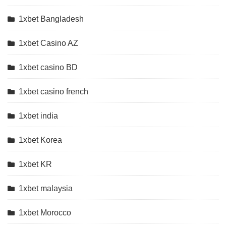
1xbet Bangladesh
1xbet Casino AZ
1xbet casino BD
1xbet casino french
1xbet india
1xbet Korea
1xbet KR
1xbet malaysia
1xbet Morocco