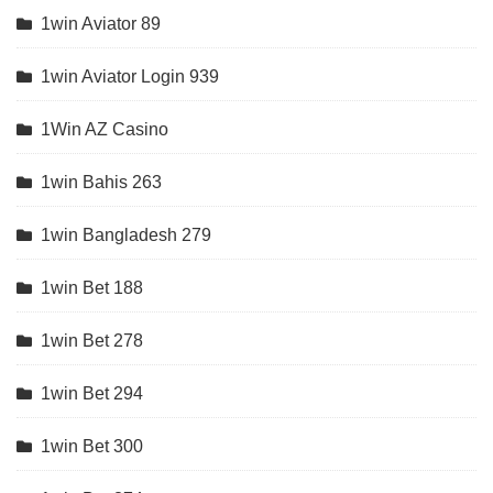
1win Aviator 89
1win Aviator Login 939
1Win AZ Casino
1win Bahis 263
1win Bangladesh 279
1win Bet 188
1win Bet 278
1win Bet 294
1win Bet 300