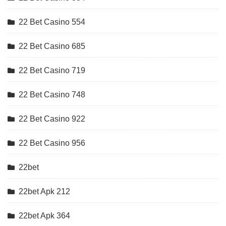
22 Bet Casino 554
22 Bet Casino 685
22 Bet Casino 719
22 Bet Casino 748
22 Bet Casino 922
22 Bet Casino 956
22bet
22bet Apk 212
22bet Apk 364