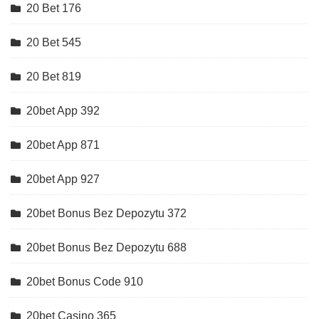
20 Bet 176
20 Bet 545
20 Bet 819
20bet App 392
20bet App 871
20bet App 927
20bet Bonus Bez Depozytu 372
20bet Bonus Bez Depozytu 688
20bet Bonus Code 910
20bet Casino 365