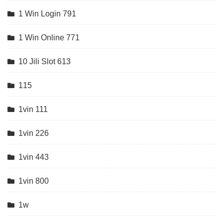
1 Win Login 791
1 Win Online 771
10 Jili Slot 613
115
1vin 111
1vin 226
1vin 443
1vin 800
1w