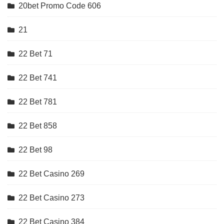
20bet Promo Code 606
21
22 Bet 71
22 Bet 741
22 Bet 781
22 Bet 858
22 Bet 98
22 Bet Casino 269
22 Bet Casino 273
22 Bet Casino 384