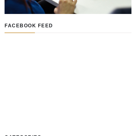
FACEBOOK FEED