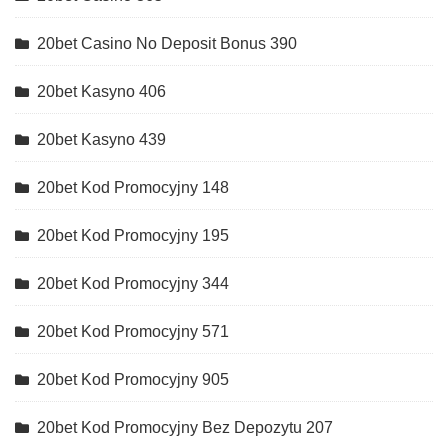
20bet Casino No Deposit Bonus 390
20bet Kasyno 406
20bet Kasyno 439
20bet Kod Promocyjny 148
20bet Kod Promocyjny 195
20bet Kod Promocyjny 344
20bet Kod Promocyjny 571
20bet Kod Promocyjny 905
20bet Kod Promocyjny Bez Depozytu 207