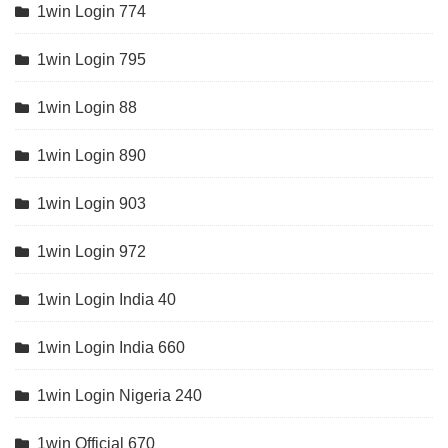
1win Login 774
1win Login 795
1win Login 88
1win Login 890
1win Login 903
1win Login 972
1win Login India 40
1win Login India 660
1win Login Nigeria 240
1win Official 670