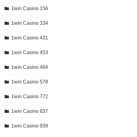
1win Casino 156
1win Casino 334
1win Casino 431
1win Casino 453
1win Casino 464
1win Casino 578
1win Casino 772
1win Casino 837
1win Casino 939