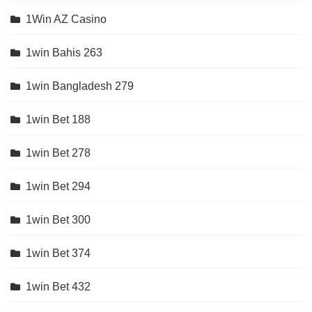
1Win AZ Casino
1win Bahis 263
1win Bangladesh 279
1win Bet 188
1win Bet 278
1win Bet 294
1win Bet 300
1win Bet 374
1win Bet 432