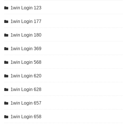
1win Login 123
1win Login 177
1win Login 180
1win Login 369
1win Login 568
1win Login 620
1win Login 628
1win Login 657
1win Login 658