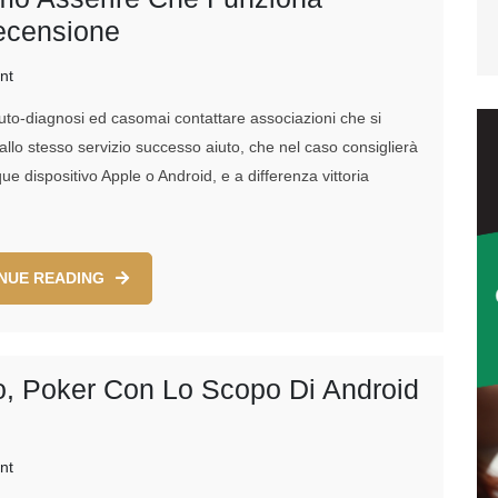
ecensione
on
nt
Gioco
 auto-diagnosi ed casomai contattare associazioni che si
Plinko:
Come
allo stesso servizio successo aiuto, che nel caso consiglierà
Possiamo
ue dispositivo Apple o Android, e a differenza vittoria
Asserire
Che
Funziona
Codesto
Live
NUE READING
Game,
Con
Recensione
no, Poker Con Lo Scopo Di Android
on
nt
Starcasinò