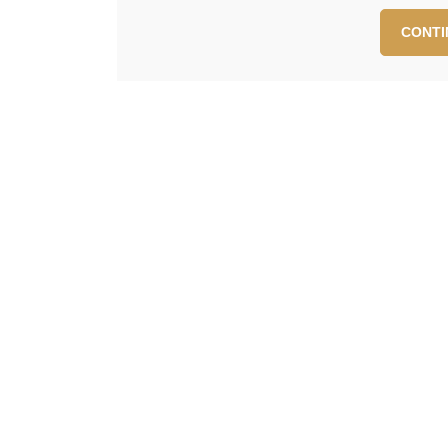
CONTI