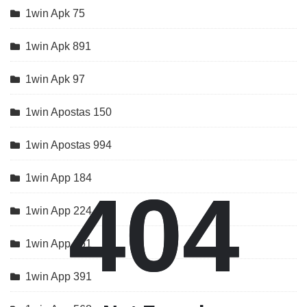
1win Apk 75
1win Apk 891
1win Apk 97
1win Apostas 150
1win Apostas 994
1win App 184
404
404
1win App 224
1win App 361
1win App 391