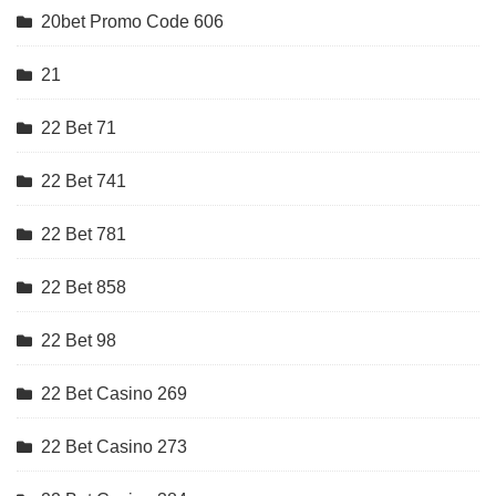
20bet Promo Code 606
21
22 Bet 71
22 Bet 741
22 Bet 781
22 Bet 858
22 Bet 98
22 Bet Casino 269
22 Bet Casino 273