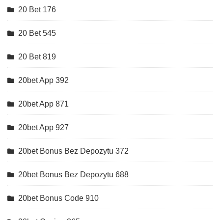
20 Bet 176
20 Bet 545
20 Bet 819
20bet App 392
20bet App 871
20bet App 927
20bet Bonus Bez Depozytu 372
20bet Bonus Bez Depozytu 688
20bet Bonus Code 910