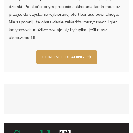
Cotygodniowe
dzionki. Po skończonym procesie zakładania konta możesz
Rabaty
przejść do uzyskania wybieranej ofert bonusu powitalnego.
Nie zapomnij, że obstawianie zakładów muzycznych i gier
kasynowych możliwe wydaje się być tylko, jeśli masz
ukończone 18…
CONTINUE READING