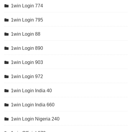
1win Login 774
1win Login 795
1win Login 88
1win Login 890
1win Login 903
1win Login 972
1win Login India 40
1win Login India 660
1win Login Nigeria 240