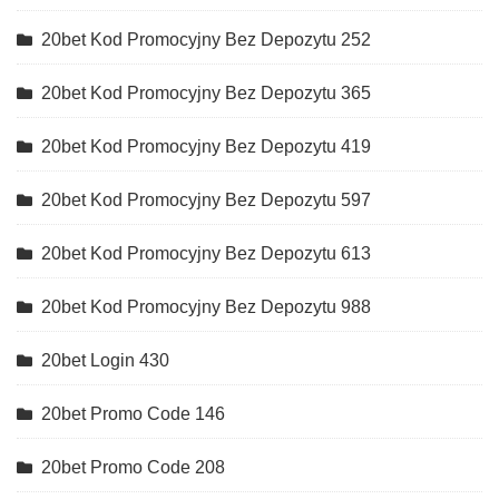
20bet Kod Promocyjny Bez Depozytu 252
20bet Kod Promocyjny Bez Depozytu 365
20bet Kod Promocyjny Bez Depozytu 419
20bet Kod Promocyjny Bez Depozytu 597
20bet Kod Promocyjny Bez Depozytu 613
20bet Kod Promocyjny Bez Depozytu 988
20bet Login 430
20bet Promo Code 146
20bet Promo Code 208