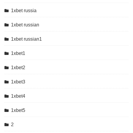
1xbet russia
1xbet russian
1xbet russian1
1xbet1
1xbet2
1xbet3
1xbet4
1xbet5
2