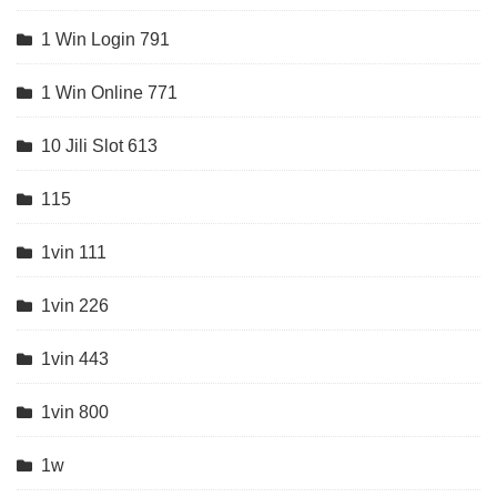
1 Win Login 791
1 Win Online 771
10 Jili Slot 613
115
1vin 111
1vin 226
1vin 443
1vin 800
1w