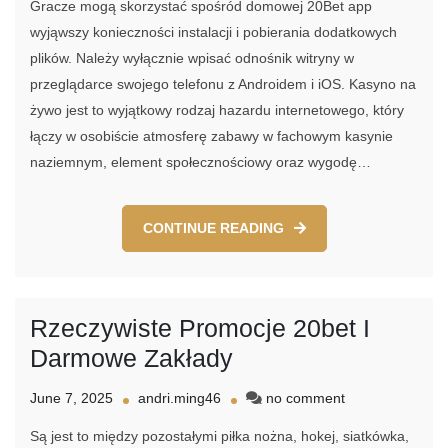
Gracze mogą skorzystać spośród domowej 20Bet app
Nasze
Państwo
wyjąwszy konieczności instalacji i pobierania dodatkowych
400
plików. Należy wyłącznie wpisać odnośnik witryny w
Pln
przeglądarce swojego telefonu z Androidem i iOS. Kasyno na
Kasyno
Nadprogram
żywo jest to wyjątkowy rodzaj hazardu internetowego, który
Plus
łączy w osobiście atmosferę zabawy w fachowym kasynie
Zakłady
naziemnym, element społecznościowy oraz wygodę…
Sportowe
Dla
Polaków
CONTINUE READING
Rzeczywiste Promocje 20bet I
Darmowe Zakłady
on
June 7, 2025
andri.ming46
no comment
Rzeczywiste
Są jest to między pozostałymi piłka nożna, hokej, siatkówka,
Promocje