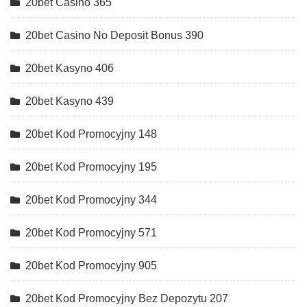
20bet Casino 365
20bet Casino No Deposit Bonus 390
20bet Kasyno 406
20bet Kasyno 439
20bet Kod Promocyjny 148
20bet Kod Promocyjny 195
20bet Kod Promocyjny 344
20bet Kod Promocyjny 571
20bet Kod Promocyjny 905
20bet Kod Promocyjny Bez Depozytu 207