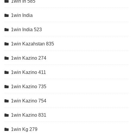
1win In 585
1win India
1win India 523
1win Kazahstan 835
1win Kazino 274
1win Kazino 411
1win Kazino 735
1win Kazino 754
1win Kazino 831
1win Kg 279