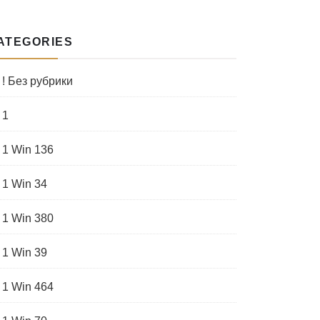
ATEGORIES
! Без рубрики
1
1 Win 136
1 Win 34
1 Win 380
1 Win 39
1 Win 464