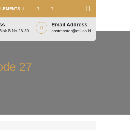
ELEMENTS
ss
Email Address
lok B No.28-30
postmaster@etii.co.id
ode 27