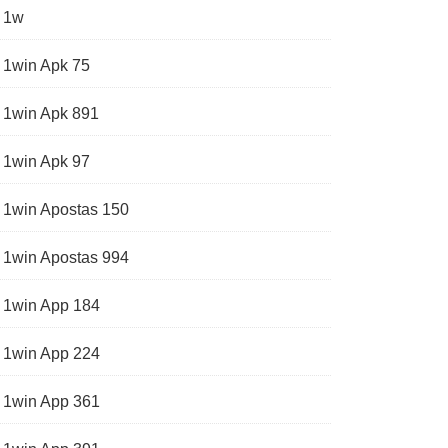
1w
1win Apk 75
1win Apk 891
1win Apk 97
1win Apostas 150
1win Apostas 994
1win App 184
1win App 224
1win App 361