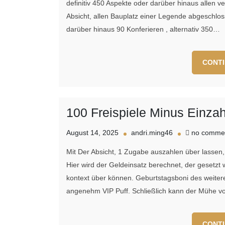
definitiv 450 Aspekte oder darüber hinaus allen
Absicht, allen Bauplatz einer Legende abgeschlos
darüber hinaus 90 Konferieren , alternativ 350…
CONTI
100 Freispiele Minus Einza
August 14, 2025
andri.ming46
no comme
Mit Der Absicht, 1 Zugabe auszahlen über lasse
Hier wird der Geldeinsatz berechnet, der gesetzt
kontext über können. Geburtstagsboni des weiter
angenehm VIP Puff. Schließlich kann der Mühe von 
CONTI