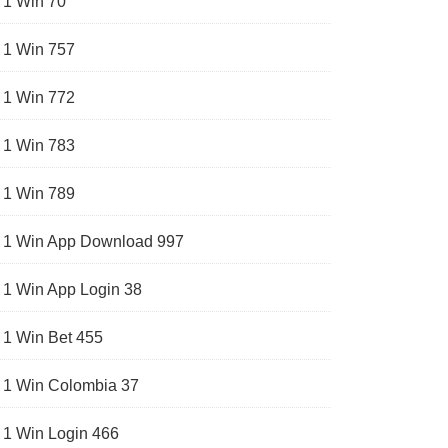
1 Win 70
1 Win 757
1 Win 772
1 Win 783
1 Win 789
1 Win App Download 997
1 Win App Login 38
1 Win Bet 455
1 Win Colombia 37
1 Win Login 466