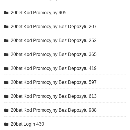
20bet Kod Promocyjny 905
20bet Kod Promocyjny Bez Depozytu 207
20bet Kod Promocyjny Bez Depozytu 252
20bet Kod Promocyjny Bez Depozytu 365
20bet Kod Promocyjny Bez Depozytu 419
20bet Kod Promocyjny Bez Depozytu 597
20bet Kod Promocyjny Bez Depozytu 613
20bet Kod Promocyjny Bez Depozytu 988
20bet Login 430