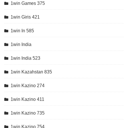
1win Games 375
1win Giris 421
1win In 585
1win India
1win India 523
1win Kazahstan 835
1win Kazino 274
1win Kazino 411
1win Kazino 735
1win Kazino 754