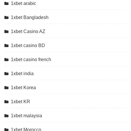
1xbet arabic
1xbet Bangladesh
1xbet Casino AZ
1xbet casino BD
1xbet casino french
1xbet india
1xbet Korea
1xbet KR
1xbet malaysia
1xbet Morocco