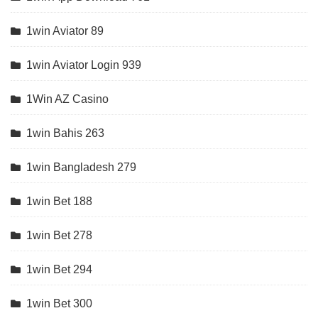
1win Aviator 89
1win Aviator Login 939
1Win AZ Casino
1win Bahis 263
1win Bangladesh 279
1win Bet 188
1win Bet 278
1win Bet 294
1win Bet 300