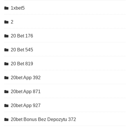
1xbet5
2
20 Bet 176
20 Bet 545
20 Bet 819
20bet App 392
20bet App 871
20bet App 927
20bet Bonus Bez Depozytu 372