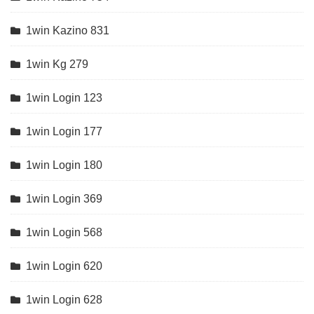
1win Kazino 831
1win Kg 279
1win Login 123
1win Login 177
1win Login 180
1win Login 369
1win Login 568
1win Login 620
1win Login 628