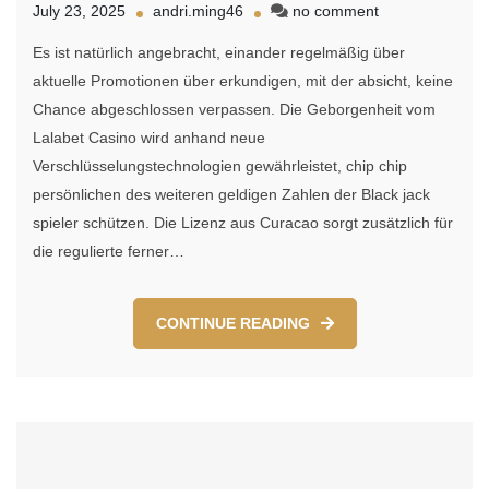
on
July 23, 2025
andri.ming46
no comment
Lala
Es ist natürlich angebracht, einander regelmäßig über
Bet
Casino:
aktuelle Promotionen über erkundigen, mit der absicht, keine
200
Chance abgeschlossen verpassen. Die Geborgenheit vom
%
Lalabet Casino wird anhand neue
Bonus
Bis
Verschlüsselungstechnologien gewährleistet, chip chip
Zu
persönlichen des weiteren geldigen Zahlen der Black jack
1
spieler schützen. Die Lizenz aus Curacao sorgt zusätzlich für
000
+
die regulierte ferner…
150
Freispiele
CONTINUE READING