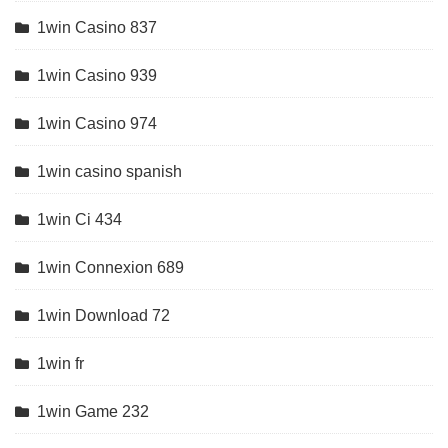
1win Casino 837
1win Casino 939
1win Casino 974
1win casino spanish
1win Ci 434
1win Connexion 689
1win Download 72
1win fr
1win Game 232