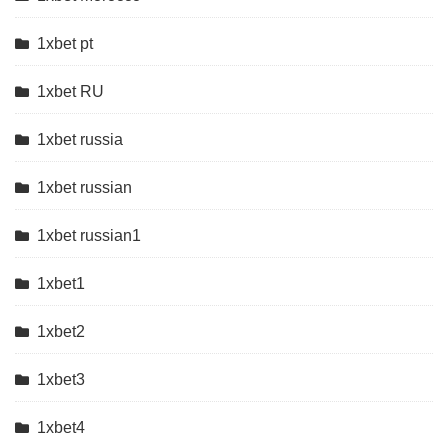
1xbet pt
1xbet RU
1xbet russia
1xbet russian
1xbet russian1
1xbet1
1xbet2
1xbet3
1xbet4