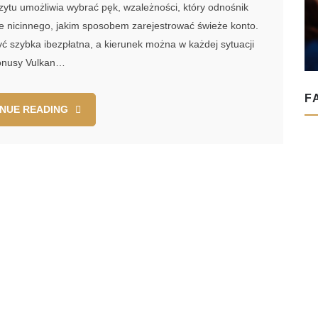
ytu umożliwia wybrać pęk, wzależności, który odnośnik
odowania
romocji
aje nicinnego, jakim sposobem zarejestrować świeże konto.
Do
yć szybka ibezpłatna, a kierunek można w każdej sytuacji
dwiedzenia
Bonusy Vulkan…
ulkan
egas:
ajkorzystniejszy
F
ystem
NUE READING
odowania
onusowy!