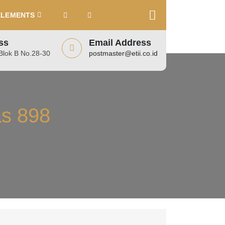
ELEMENTS
ss
Email Address
lok B No.28-30
postmaster@etii.co.id
s 898