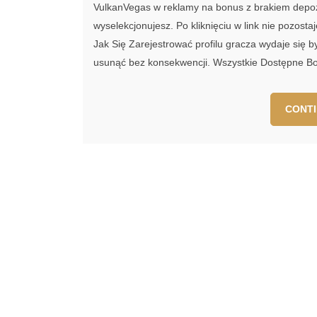
VulkanVegas w reklamy na bonus z brakiem depoz
K
P
wyselekcjonujesz. Po kliknięciu w link nie pozost
Jak Się Zarejestrować profilu gracza wydaje się b
O
usunąć bez konsekwencji. Wszystkie Dostępne 
V
V
N
S
CONTI
K
B