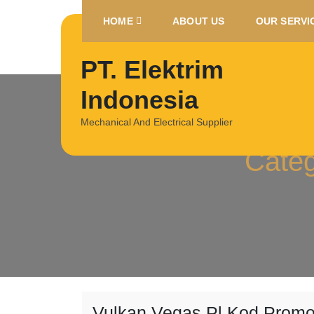
Skip
to
HOME
ABOUT US
OUR SERVI
content
PT. Elektrim
Indonesia
Mechanical And Electrical Supplier
Cate
Vulkan Vegas Pl Kod Promo