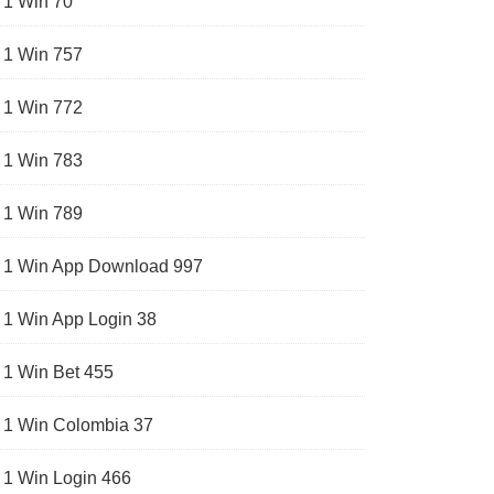
1 Win 70
1 Win 757
1 Win 772
1 Win 783
1 Win 789
1 Win App Download 997
1 Win App Login 38
1 Win Bet 455
1 Win Colombia 37
1 Win Login 466