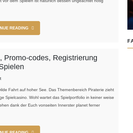
t vor dem Spielen ist natürlich dessen ungeachtet nötig
100
Code
+
50
Freispiele
NUE READING
F
i, Promo-codes, Registrierung
Spielen
on
t
Jackpotpiraten
 wilde Fahrt auf hoher See. Das Themenbereich Piraterie zieht
Casino,
Boni,
e Spielcasino. Wohl wartet das Spielportfolio in keiner weise
Promo-
stehen dank der Euch vonseiten Innerster planet ferner
codes,
Registrierung
Ferner
Auswahl
Von
NUE READING