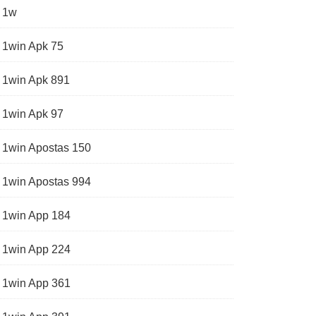
1w
1win Apk 75
1win Apk 891
1win Apk 97
1win Apostas 150
1win Apostas 994
1win App 184
1win App 224
1win App 361