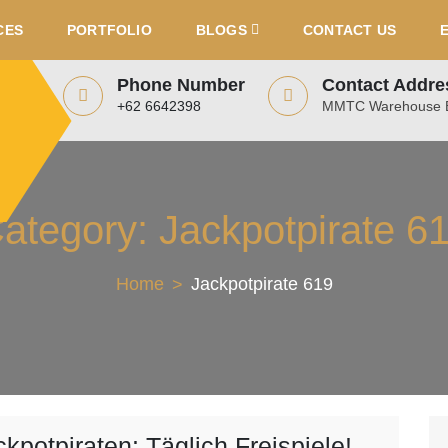
CES
PORTFOLIO
BLOGS
CONTACT US
Phone Number
Contact Addre
+62 6642398
MMTC Warehouse B
ategory:
Jackpotpirate 6
Home
Jackpotpirate 619
potpiraten: Täglich Freispiele!