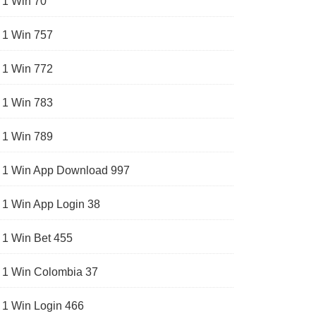
1 Win 70
1 Win 757
1 Win 772
1 Win 783
1 Win 789
1 Win App Download 997
1 Win App Login 38
1 Win Bet 455
1 Win Colombia 37
1 Win Login 466