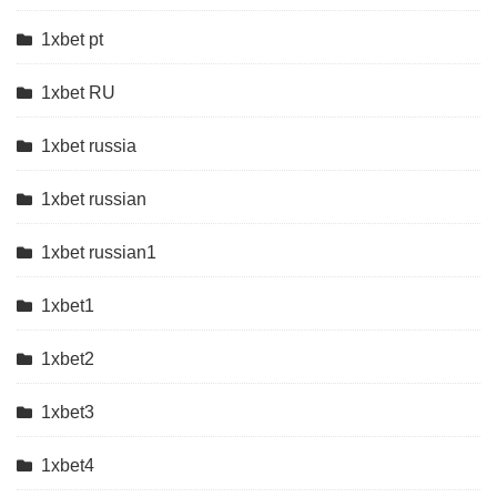
1xbet pt
1xbet RU
1xbet russia
1xbet russian
1xbet russian1
1xbet1
1xbet2
1xbet3
1xbet4