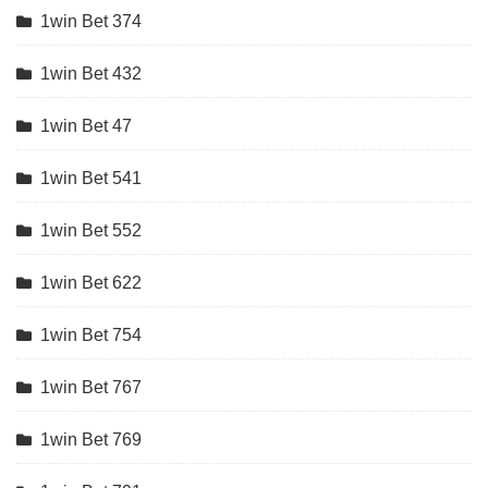
1win Bet 374
1win Bet 432
1win Bet 47
1win Bet 541
1win Bet 552
1win Bet 622
1win Bet 754
1win Bet 767
1win Bet 769