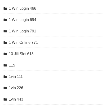
1 Win Login 466
1 Win Login 694
1 Win Login 791
1 Win Online 771
10 Jili Slot 613
115
1vin 111
1vin 226
1vin 443