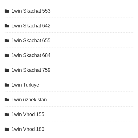
1win Skachat 553
1win Skachat 642
1win Skachat 655
1win Skachat 684
1win Skachat 759
1win Turkiye
1win uzbekistan
1win Vhod 155
1win Vhod 180