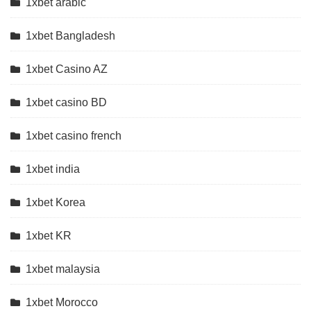
1xbet arabic
1xbet Bangladesh
1xbet Casino AZ
1xbet casino BD
1xbet casino french
1xbet india
1xbet Korea
1xbet KR
1xbet malaysia
1xbet Morocco