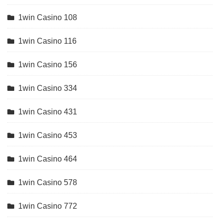
1win Casino 108
1win Casino 116
1win Casino 156
1win Casino 334
1win Casino 431
1win Casino 453
1win Casino 464
1win Casino 578
1win Casino 772