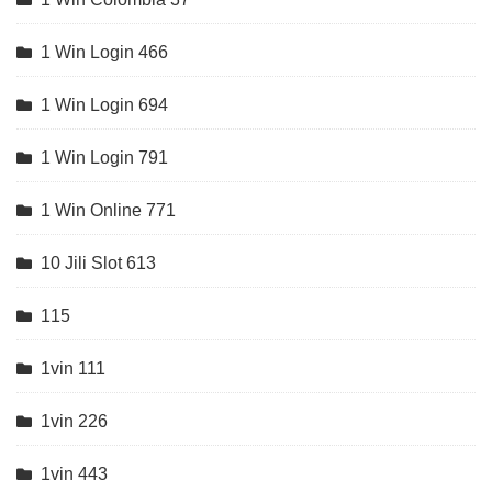
1 Win Login 466
1 Win Login 694
1 Win Login 791
1 Win Online 771
10 Jili Slot 613
115
1vin 111
1vin 226
1vin 443