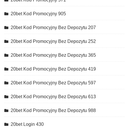
20bet Kod Promocyjny 905
20bet Kod Promocyjny Bez Depozytu 207
20bet Kod Promocyjny Bez Depozytu 252
20bet Kod Promocyjny Bez Depozytu 365
20bet Kod Promocyjny Bez Depozytu 419
20bet Kod Promocyjny Bez Depozytu 597
20bet Kod Promocyjny Bez Depozytu 613
20bet Kod Promocyjny Bez Depozytu 988
20bet Login 430