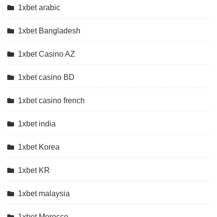
1xbet arabic
1xbet Bangladesh
1xbet Casino AZ
1xbet casino BD
1xbet casino french
1xbet india
1xbet Korea
1xbet KR
1xbet malaysia
1xbet Morocco