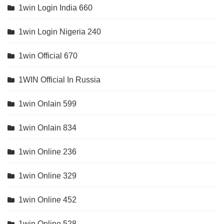
1win Login India 660
1win Login Nigeria 240
1win Official 670
1WIN Official In Russia
1win Onlain 599
1win Onlain 834
1win Online 236
1win Online 329
1win Online 452
1win Online 528