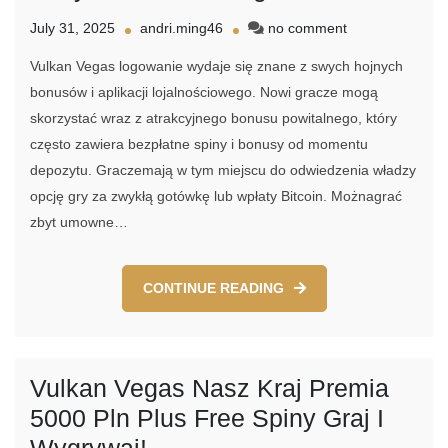
on
July 31, 2025
andri.ming46
no comment
Logowanie
Vulkan Vegas logowanie wydaje się znane z swych hojnych
W
Vulkan
bonusów i aplikacji lojalnościowego. Nowi gracze mogą
Vegas
skorzystać wraz z atrakcyjnego bonusu powitalnego, który
Casino
często zawiera bezpłatne spiny i bonusy od momentu
651:
Zaloguj
depozytu. Graczemają w tym miejscu do odwiedzenia władzy
Się
opcję gry za zwykłą gotówkę lub wpłaty Bitcoin. Możnagrać
W
zbyt umowne…
Kasyno
Internetowego
CONTINUE READING
Vulkan Vegas Nasz Kraj Premia
5000 Pln Plus Free Spiny Graj I