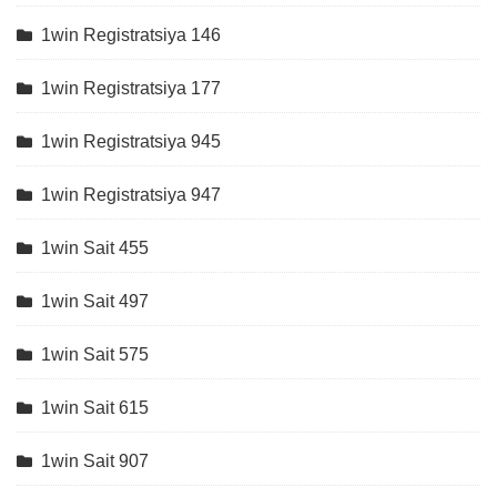
1win Registratsiya 146
1win Registratsiya 177
1win Registratsiya 945
1win Registratsiya 947
1win Sait 455
1win Sait 497
1win Sait 575
1win Sait 615
1win Sait 907