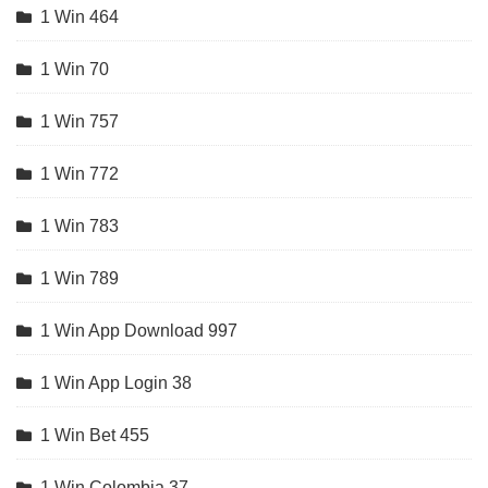
1 Win 464
1 Win 70
1 Win 757
1 Win 772
1 Win 783
1 Win 789
1 Win App Download 997
1 Win App Login 38
1 Win Bet 455
1 Win Colombia 37