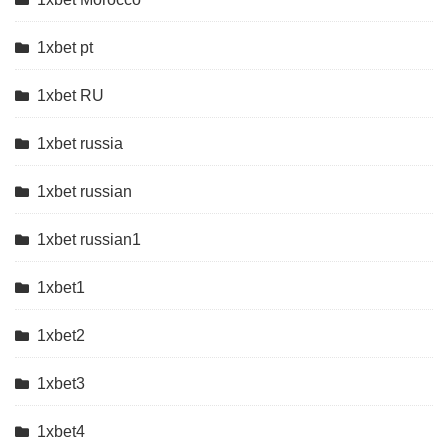
1xbet pt
1xbet RU
1xbet russia
1xbet russian
1xbet russian1
1xbet1
1xbet2
1xbet3
1xbet4