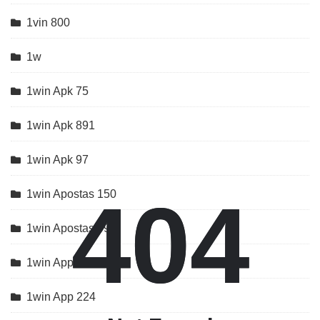
1vin 800
1w
1win Apk 75
1win Apk 891
1win Apk 97
404
404
1win Apostas 150
1win Apostas 994
1win App 184
1win App 224