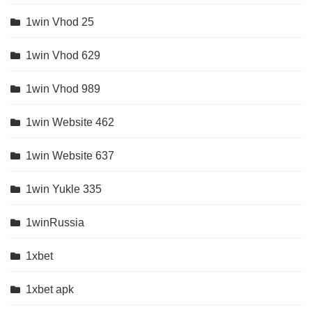
1win Vhod 25
1win Vhod 629
1win Vhod 989
1win Website 462
1win Website 637
1win Yukle 335
1winRussia
1xbet
1xbet apk