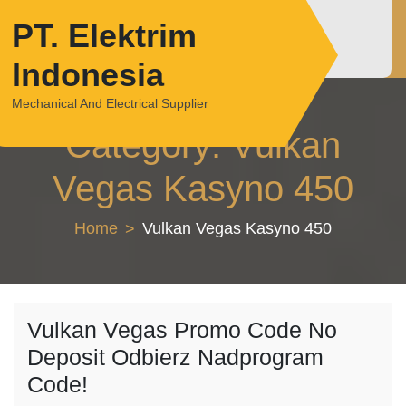
Skip
PT. Elektrim
to
content
Indonesia
Mechanical And Electrical Supplier
Category:
Vulkan
Vegas Kasyno 450
Home
Vulkan Vegas Kasyno 450
Vulkan Vegas Promo Code No
Deposit Odbierz Nadprogram
Code!