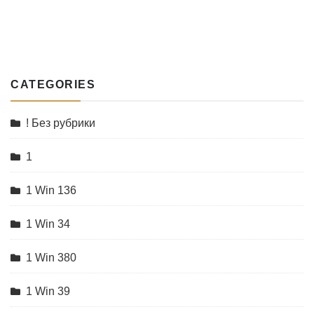
CATEGORIES
! Без рубрики
1
1 Win 136
1 Win 34
1 Win 380
1 Win 39