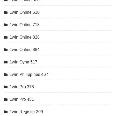
1win Online 610
1win Online 713
1win Online 828
1win Online 884
1win Oyna 517
1win Philippines 467
1win Pro 378
1win Pro 451
1win Register 209