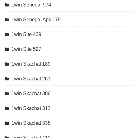
1win Senegal 974
1win Senegal Apk 179
1win Site 439
1win Site 597
1win Skachat 189
1win Skachat 261
1win Skachat 306
1win Skachat 312
1win Skachat 338
1win Skachat 410