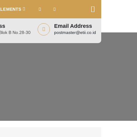
ELEMENTS
ss
Email Address
lok B No.28-30
postmaster@etii.co.id