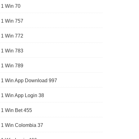
1 Win 70
1 Win 757
1 Win 772
1 Win 783
1 Win 789
1 Win App Download 997
1 Win App Login 38
1 Win Bet 455
1 Win Colombia 37