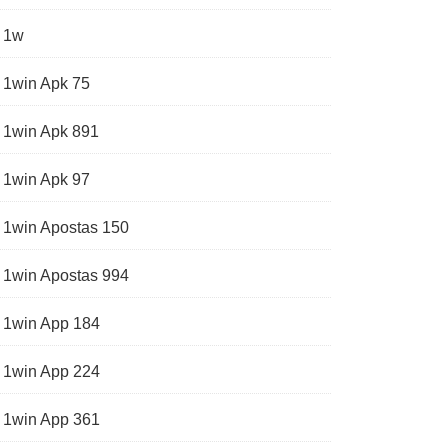
1w
1win Apk 75
1win Apk 891
1win Apk 97
1win Apostas 150
1win Apostas 994
1win App 184
1win App 224
1win App 361