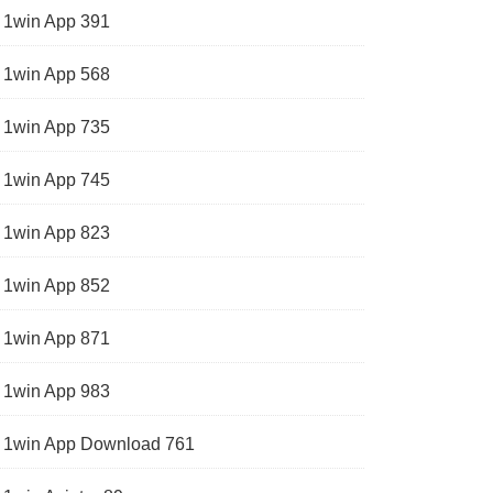
1win App 391
1win App 568
1win App 735
1win App 745
1win App 823
1win App 852
1win App 871
1win App 983
1win App Download 761