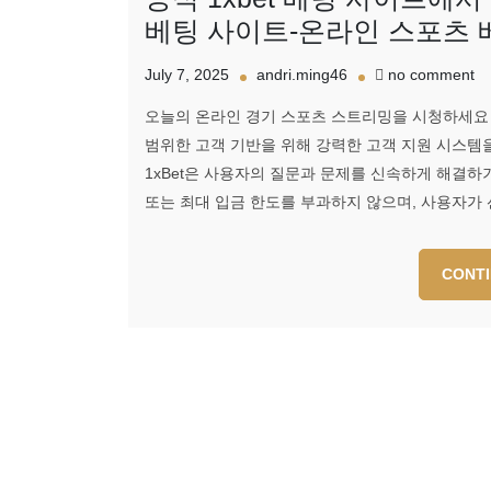
베팅 사이트-온라인 스포츠 베
on
July 7, 2025
andri.ming46
no comment
공
오늘의 온라인 경기 스포츠 스트리밍을 시청하세요 라이브 
식
1x
범위한 고객 기반을 위해 강력한 고객 지원 시스템
베
1xBet은 사용자의 질문과 문제를 신속하게 해결하기
팅
또는 최대 입금 한도를 부과하지 않으며, 사용자가
사
이
트
에
CONTI
서
안
전
하
게
베
팅
하
세
요