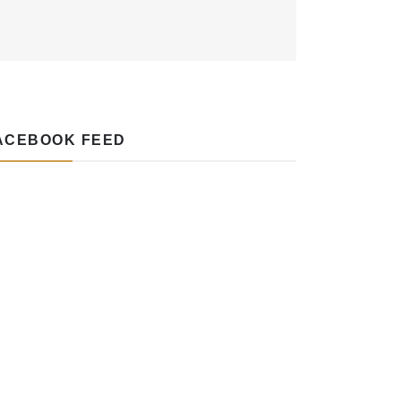
ACEBOOK FEED