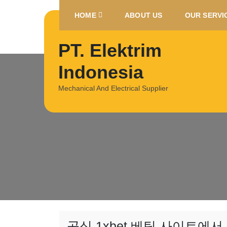
Skip
to
HOME
ABOUT US
OUR SERVI
content
PT. Elektrim
Menu
Indonesia
Mechanical And Electrical Supplier
공식 1xbet 베팅 사이트에서