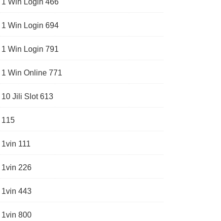
1 Win Login 466
1 Win Login 694
1 Win Login 791
1 Win Online 771
10 Jili Slot 613
115
1vin 111
1vin 226
1vin 443
1vin 800